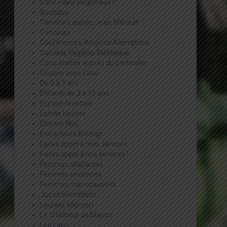
Bons Plans Régionaux !
Boutique
Caroline Lalande Jean-Marault
Concours
Conférences/Ateliers/Animations
Conseils Hygièno-Diététique
Consultation auprès du particulier
Crusine avec Cilou
De 0 à 3 ans
Enfants de 3 à 10 ans
Espace recettes
Estelle Houver
Etienne Niel
Extracteurs Kuvings
Faites appel à mes services
Faites appel à nos services !
Femmes allaitantes
Femmes enceintes
Femmes ménopausées
Jus et Smoothies
Laurent Wiemert
Le Vitaliseur de Marion
Léa Lang