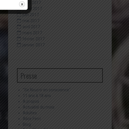
août 2017
juillet 2017
juin 2017
mai 2017
avril 2017
mars 2017
février 2017
janvier 2017
Presse
"Se Nourrir en conscience"
11 ans à 18 ans
A propos
Actualité du mois
Adultes
Alice Ferri
Blog