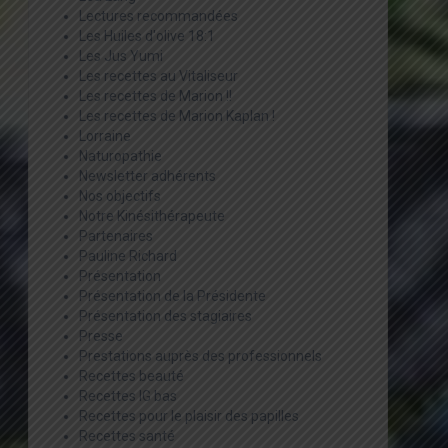
Lectures recommandées
Les Huiles d'olive 18:1
Les Jus Yumi
Les recettes au Vitaliseur
Les recettes de Marion !!
Les recettes de Marion Kaplan !
Lorraine
Naturopathie
Newsletter adhérents
Nos objectifs
Notre Kinésithérapeute
Partenaires
Pauline Richard
Présentation
Présentation de la Présidente
Présentation des stagiaires
Presse
Prestations auprès des professionnels
Recettes beauté
Recettes IG bas
Recettes pour le plaisir des papilles
Recettes santé