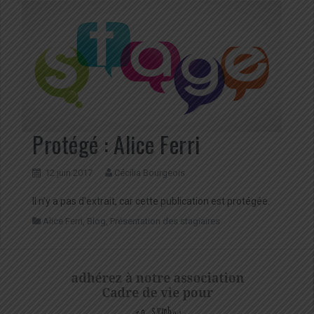
Protégé : Alice Ferri
12 juin 2017
Cécilia Bourgeois
Il n’y a pas d’extrait, car cette publication est protégée.
Alice Ferri
,
Blog
,
Présentation des stagiaires