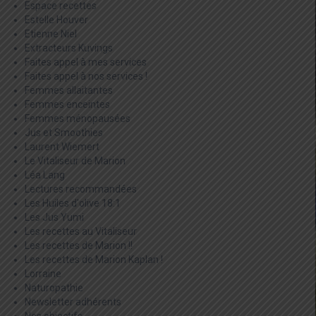
Espace recettes
Estelle Houver
Etienne Niel
Extracteurs Kuvings
Faites appel à mes services
Faites appel à nos services !
Femmes allaitantes
Femmes enceintes
Femmes ménopausées
Jus et Smoothies
Laurent Wiemert
Le Vitaliseur de Marion
Léa Lang
Lectures recommandées
Les Huiles d'olive 18:1
Les Jus Yumi
Les recettes au Vitaliseur
Les recettes de Marion !!
Les recettes de Marion Kaplan !
Lorraine
Naturopathie
Newsletter adhérents