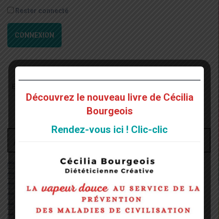
Rester connecté
CONNEXION
Recherche
pour
Découvrez le nouveau livre de Cécilia
:
Bourgeois
Rendez-vous ici ! Clic-clic
Archives
juin 2026
décembre 2022
août 2022
mai 2022
janvier 2022
décembre 2020