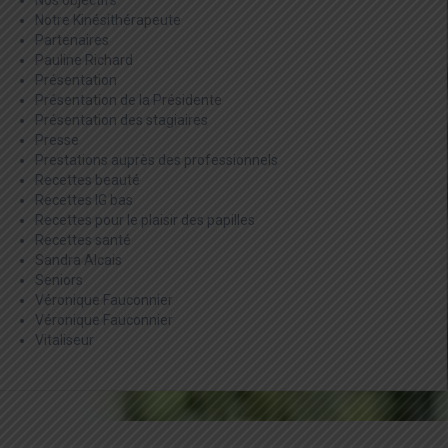
Nos objectifs
Notre Kinésithérapeute
Partenaires
Pauline Richard
Présentation
Présentation de la Présidente
Présentation des stagiaires
Presse
Prestations auprès des professionnels
Recettes beauté
Recettes IG bas
Recettes pour le plaisir des papilles
Recettes santé
Sandra Alcais
Seniors
Véronique Fauconnier
Véronique Fauconnier
Vitaliseur