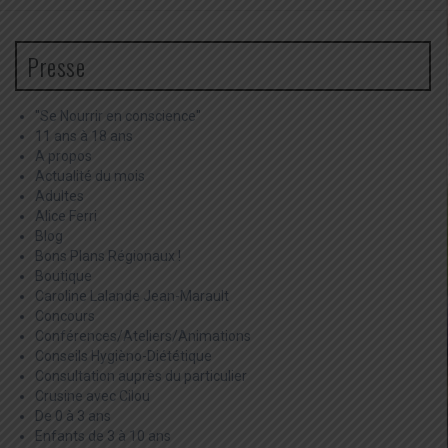
Presse
"Se Nourrir en conscience"
11 ans à 18 ans
A propos
Actualité du mois
Adultes
Alice Ferri
Blog
Bons Plans Régionaux !
Boutique
Caroline Lalande Jean-Marault
Concours
Conférences/Ateliers/Animations
Conseils Hygièno-Diététique
Consultation auprès du particulier
Crusine avec Cilou
De 0 à 3 ans
Enfants de 3 à 10 ans