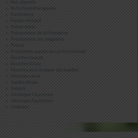
Nos objectifs
Notre Kinésithérapeute
Partenaires
Pauline Richard
Présentation
Présentation de la Présidente
Présentation des stagiaires
Presse
Prestations auprès des professionnels
Recettes beauté
Recettes IG bas
Recettes pour le plaisir des papilles
Recettes santé
Sandra Alcais
Seniors
Véronique Fauconnier
Véronique Fauconnier
Vitaliseur