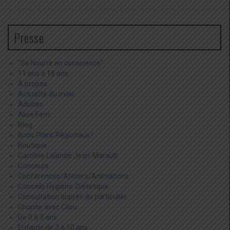
Presse
"Se Nourrir en conscience"
11 ans à 18 ans
A propos
Actualité du mois
Adultes
Alice Ferri
Blog
Bons Plans Régionaux !
Boutique
Caroline Lalande Jean-Marault
Concours
Conférences/Ateliers/Animations
Conseils Hygièno-Diététique
Consultation auprès du particulier
Crusine avec Cilou
De 0 à 3 ans
Enfants de 3 à 10 ans