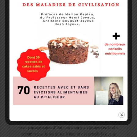
Formation-lactofermentation-crusine-academie –
Association Cadre De Vie
Cécilia Bourgeois
Diététicienne-Nutritionniste depuis 16 ans.
Je suis passionnée par la nutrition, la physiologie et son
fonctionnement et par la découverte des nouveaux aliments et
des nouvelles recettes !
Depuis septembre 2015, après la découverte d’une
hypersensibilité au gluten, j’ai commencé un long processus de
mise à jour de mes connaissances dans tous ses domaines et je
vous partage aujourd’hui tout mon « archivage cérébral »
accompagné de ses mises à jour et des actualités que je