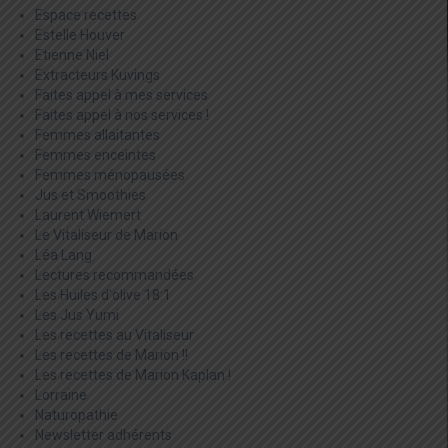
Espace recettes
Estelle Houver
Etienne Niel
Extracteurs Kuvings
Faites appel à mes services
Faites appel à nos services !
Femmes allaitantes
Femmes enceintes
Femmes ménopausées
Jus et Smoothies
Laurent Wiemert
Le Vitaliseur de Marion
Léa Lang
Lectures recommandées
Les Huiles d'olive 18:1
Les Jus Yumi
Les recettes au Vitaliseur
Les recettes de Marion !!
Les recettes de Marion Kaplan !
Lorraine
Naturopathie
Newsletter adhérents