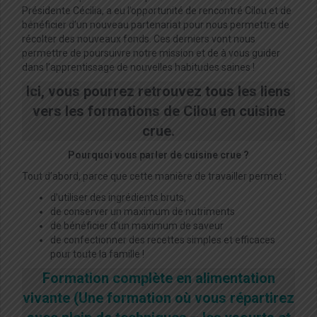
Présidente Cécilia, a eu l’opportunité de rencontré Cilou et de
bénéficier d’un nouveau partenariat pour nous permettre de
récolter des nouveaux fonds. Ces derniers vont nous
permettre de poursuivre notre mission et de à vous guider
dans l’apprentissage de nouvelles habitudes saines !
Ici, vous pourrez retrouvez tous les liens
vers les formations de Cilou en cuisine
crue.
Pourquoi vous parler de cuisine crue ?
Tout d’abord, parce que cette manière de travailler permet :
d’utiliser des ingrédients bruts,
de conserver un maximum de nutriments
de bénéficier d’un maximum de saveur
de confectionner des recettes simples et efficaces
pour toute la famille !
Formation complète en alimentation
vivante
(Une formation où vous répartirez