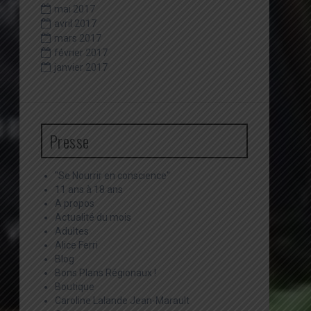
mai 2017
avril 2017
mars 2017
février 2017
janvier 2017
Presse
"Se Nourrir en conscience"
11 ans à 18 ans
A propos
Actualité du mois
Adultes
Alice Ferri
Blog
Bons Plans Régionaux !
Boutique
Caroline Lalande Jean-Marault