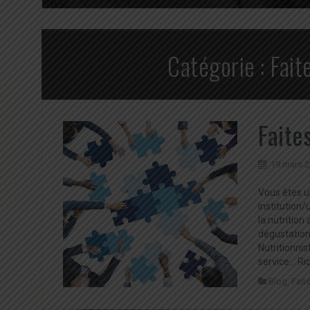
Catégorie :
Fait
Faite
19 mars 
Vous êtes u
institution
la nutritio
dégustation
Nutritionnis
service… Ri
Blog
,
Fait