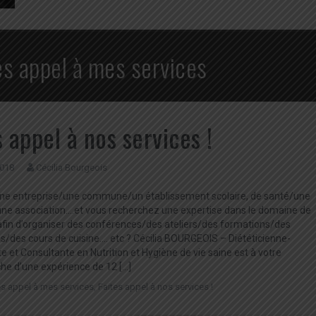
es appel à mes services
s appel à nos services !
2018
Cécilia Bourgeois
ne entreprise/une commune/un établissement scolaire, de santé/une
/une association….et vous recherchez une expertise dans le domaine de
n afin d’organiser des conférences/des ateliers/des formations/des
s/des cours de cuisine…. etc ? Cécilia BOURGEOIS – Diététicienne-
te et Consultante en Nutrition et Hygiène de vie saine est à votre
che d’une expérience de 12 […]
es appel à mes services
,
Faites appel à nos services !