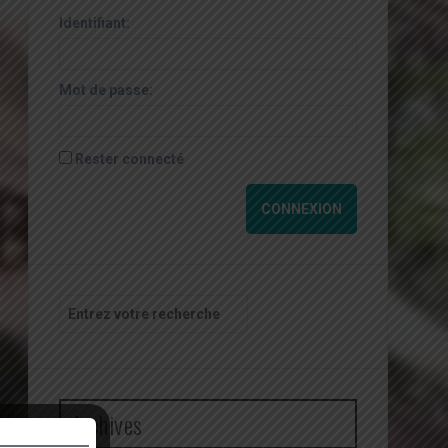
Identifiant:
Mot de passe:
Rester connecté
CONNEXION
Recherche
pour
:
Archives