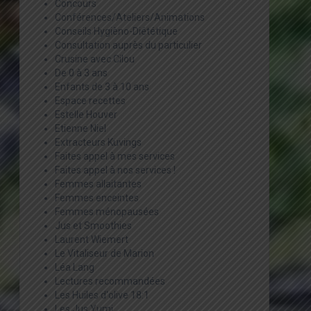
Concours
Conférences/Ateliers/Animations
Conseils Hygièno-Diététique
Consultation auprès du particulier
Crusine avec Cilou
De 0 à 3 ans
Enfants de 3 à 10 ans
Espace recettes
Estelle Houver
Etienne Niel
Extracteurs Kuvings
Faites appel à mes services
Faites appel à nos services !
Femmes allaitantes
Femmes enceintes
Femmes ménopausées
Jus et Smoothies
Laurent Wiemert
Le Vitaliseur de Marion
Léa Lang
Lectures recommandées
Les Huiles d'olive 18:1
Les Jus Yumi