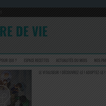
!
rons sa composition en 2017 et 2022
RE DE VIE
is ! Un régal !
cuisinez simple mais efficace !
POUR QUI ?
ESPACE RECETTES
ACTUALITÉS DU MOIS
NOS PA
LE VITALISEUR ! DÉCOUVREZ-LE ! ADOPTEZ-LE !