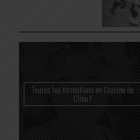
n
Toutes les formations en Crusine de
cace
Cilou !