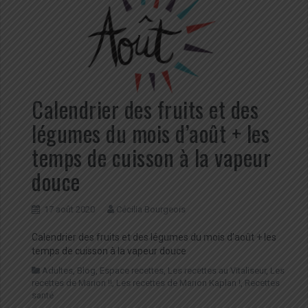
Calendrier des fruits et des
légumes du mois d’août + les
temps de cuisson à la vapeur
douce
17 août 2020
Cécilia Bourgeois
Calendrier des fruits et des légumes du mois d’août + les
temps de cuisson à la vapeur douce
Adultes
,
Blog
,
Espace recettes
,
Les recettes au Vitaliseur
,
Les
recettes de Marion !!
,
Les recettes de Marion Kaplan !
,
Recettes
santé