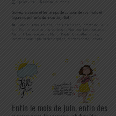
2 juillet 2020
Cécilia Bourgeois
Suivez la saison et les temps de cuisson de vos fruits et
légumes préférés du mois de juillet !
11 ans à 18 ans
,
Adultes
,
Blog
,
De 0 à 3 ans
,
Enfants de 3 à 10
ans
,
Espace recettes
,
Les recettes au Vitaliseur
,
Les recettes de
Marion !!
,
Les recettes de Marion Kaplan !
,
Recettes IG bas
,
Recettes pour le plaisir des papilles
,
Recettes santé
,
Seniors
Enfin le mois de juin, enfin des