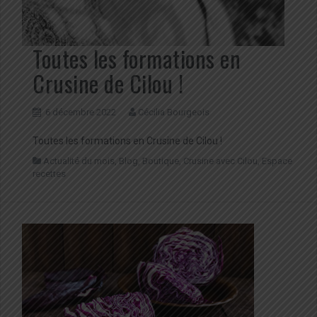
Toutes les formations en
Crusine de Cilou !
6 décembre 2022
Cécilia Bourgeois
Toutes les formations en Crusine de Cilou !
Actualité du mois
,
Blog
,
Boutique
,
Crusine avec Cilou
,
Espace
recettes