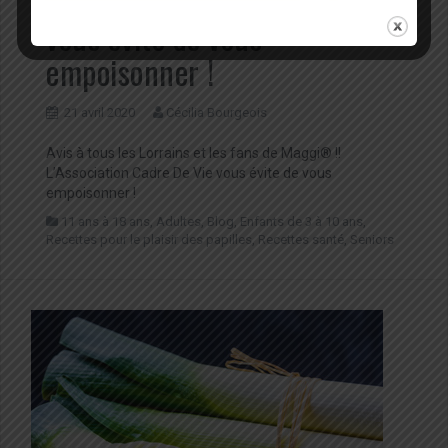
L’Association Cadre De Vie
vous évite de vous
empoisonner !
21 avril 2020
Cécilia Bourgeois
Avis à tous les Lorrains et les fans de Maggi® !!
L’Association Cadre De Vie vous évite de vous
empoisonner !
11 ans à 18 ans
,
Adultes
,
Blog
,
Enfants de 3 à 10 ans
,
Recettes pour le plaisir des papilles
,
Recettes santé
,
Seniors