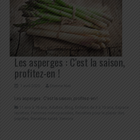
Les asperges : C’est la saison,
profitez-en !
1 avril 2020
Etienne Niel
Les asperges : C’est la saison, profitez-en !
11 ans à 18 ans
,
Adultes
,
Blog
,
Enfants de 3 à 10 ans
,
Espace
recettes
,
Femmes ménopausées
,
Recettes pour le plaisir des
papilles
,
Recettes santé
,
Seniors