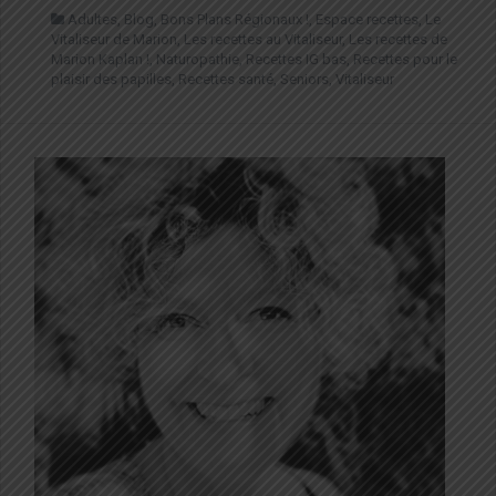
Adultes
,
Blog
,
Bons Plans Régionaux !
,
Espace recettes
,
Le
Vitaliseur de Marion
,
Les recettes au Vitaliseur
,
Les recettes de
Marion Kaplan !
,
Naturopathie
,
Recettes IG bas
,
Recettes pour le
plaisir des papilles
,
Recettes santé
,
Seniors
,
Vitaliseur