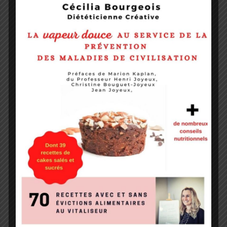
papilles
,
Seniors
Avis à tous les Lorrains et les
fans de Maggi® !!