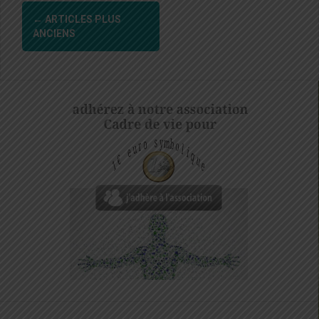
Navigation
←
ARTICLES PLUS
des
ANCIENS
articles