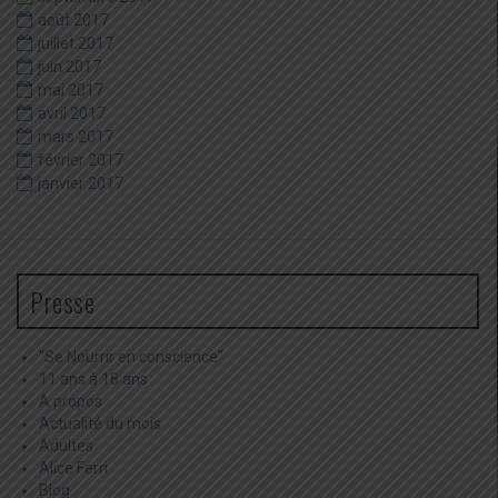
août 2017
juillet 2017
juin 2017
mai 2017
avril 2017
mars 2017
février 2017
janvier 2017
Presse
"Se Nourrir en conscience"
11 ans à 18 ans
A propos
Actualité du mois
Adultes
Alice Ferri
Blog