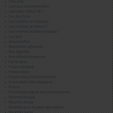
Léa Lang
Lectures recommandées
Les Huiles d'olive 18:1
Les Jus Yumi
Les recettes au Vitaliseur
Les recettes de Marion !!
Les recettes de Marion Kaplan !
Lorraine
Naturopathie
Newsletter adhérents
Nos objectifs
Notre Kinésithérapeute
Partenaires
Pauline Richard
Présentation
Présentation de la Présidente
Présentation des stagiaires
Presse
Prestations auprès des professionnels
Recettes beauté
Recettes IG bas
Recettes pour le plaisir des papilles
Recettes santé