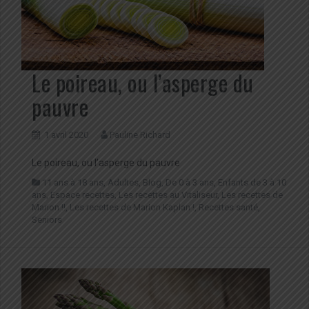
Le poireau, ou l’asperge du
pauvre
1 avril 2020
Pauline Richard
Le poireau, ou l’asperge du pauvre
11 ans à 18 ans
,
Adultes
,
Blog
,
De 0 à 3 ans
,
Enfants de 3 à 10
ans
,
Espace recettes
,
Les recettes au Vitaliseur
,
Les recettes de
Marion !!
,
Les recettes de Marion Kaplan !
,
Recettes santé
,
Seniors