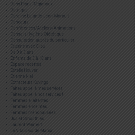
Bons Plans Régionaux !
Boutique
Caroline Lalande Jean-Marault
Concours
Conférences/Ateliers/Animations
Conseils Hygièno-Diététique
Consultation auprès du particulier
Crusine avec Cilou
De 0 à 3 ans
Enfants de 3 à 10 ans
Espace recettes
Estelle Houver
Etienne Niel
Extracteurs Kuvings
Faites appel à mes services
Faites appel à nos services !
Femmes allaitantes
Femmes enceintes
Femmes ménopausées
Jus et Smoothies
Laurent Wiemert
Le Vitaliseur de Marion