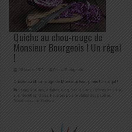
Quiche au chou-rouge de
Monsieur Bourgeois ! Un régal
!
25 janvier 2022
Cécilia Bourgeois
Quiche au chou-rouge de Monsieur Bourgeois ! Un régal !
11 ans à 18 ans
,
Adultes
,
Blog
,
De 0 à 3 ans
,
Enfants de 3 à 10
ans
,
Recettes IG bas
,
Recettes pour le plaisir des papilles
,
Recettes santé
,
Seniors