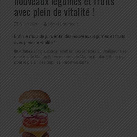
nouveaux légumes et fruits
avec plein de vitalité !
6 juin 2020
Cécilia Bourgeois
Enfin le mois de juin, enfin des nouveaux légumes et fruits
avec plein de vitalité !
Adultes
,
Blog
,
Espace recettes
,
Les recettes au Vitaliseur
,
Les
recettes de Marion !!
,
Les recettes de Marion Kaplan !
,
Recettes
pour le plaisir des papilles
,
Recettes santé