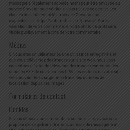
messagerie (également appelée hash) peut être envoyée au
service Gravatar pour vérifier si vous utilisez ce dernier. Les
clauses de confidentialité du service Gravatar sont
disponibles ici : https://automattic.com/privacy/. Après
validation de votre commentaire, votre photo de profil sera
visible publiquement à coté de votre commentaire.
Médias
Si vous êtes un utilisateur ou une utilisatrice enregistré·e et
que vous téléversez des images sur le site web, nous vous
conseillons d’éviter de téléverser des images contenant des
données EXIF de coordonnées GPS. Les visiteurs de votre site
web peuvent télécharger et extraire des données de
localisation depuis ces images.
Formulaires de contact
Cookies
Si vous déposez un commentaire sur notre site, il vous sera
proposé d’enregistrer votre nom, adresse de messagerie et