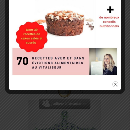
The EXIF data will either be stripped or returned as it is. It is
not stored on the WPMU DEV servers.
Smush uses a third-party email service (Drip) to send
informational emails to the site administrator. The
administrator’s email address is sent to Drip and a cookie is
set by the service. Only administrator information is collected
by Drip.