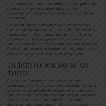
métadonnées sont conservés indéfiniment. Cela permet de
reconnaître et approuver automatiquement les
commentaires suivants au lieu de les laisser dans la file de
modération.
Pour les utilisateurs et utilisatrices qui s’enregistrent sur
notre site (si cela est possible), nous stockons également les
données personnelles indiquées dans leur profil. Tous les
utilisateurs et utilisatrices peuvent voir, modifier ou
supprimer leurs informations personnelles à tout moment (à
l’exception de leur nom d’utilisateur·ice). Les gestionnaires du
site peuvent aussi voir et modifier ces informations.
Les droits que vous avez sur vos
données
Si vous avez un compte ou si vous avez laissé des
commentaires sur le site, vous pouvez demander à recevoir
un fichier contenant toutes les données personnelles que
nous possédons à votre sujet, incluant celles que vous nous
avez fournies. Vous pouvez également demander la
suppression des données personnelles vous concernant.