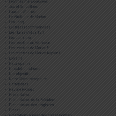
Femmes ménopausées
Jus et Smoothies
Laurent Wiemert
Le Vitaliseur de Marion
Léa Lang
Lectures recommandées
Les Huiles d'olive 18:1
Les Jus Yumi
Les recettes au Vitaliseur
Les recettes de Marion !!
Les recettes de Marion Kaplan !
Lorraine
Naturopathie
Newsletter adhérents
Nos objectifs
Notre Kinésithérapeute
Partenaires
Pauline Richard
Présentation
Présentation de la Présidente
Présentation des stagiaires
Presse
Prestations auprès des professionnels