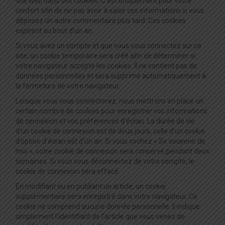
site web dans des cookies. C’est uniquement pour votre
confort afin de ne pas avoir à saisir ces informations si vous
déposez un autre commentaire plus tard. Ces cookies
expirent au bout d’un an.
Si vous avez un compte et que vous vous connectez sur ce
site, un cookie temporaire sera créé afin de déterminer si
votre navigateur accepte les cookies. Il ne contient pas de
données personnelles et sera supprimé automatiquement à
la fermeture de votre navigateur.
Lorsque vous vous connecterez, nous mettrons en place un
certain nombre de cookies pour enregistrer vos informations
de connexion et vos préférences d’écran. La durée de vie
d’un cookie de connexion est de deux jours, celle d’un cookie
d’option d’écran est d’un an. Si vous cochez « Se souvenir de
moi », votre cookie de connexion sera conservé pendant deux
semaines. Si vous vous déconnectez de votre compte, le
cookie de connexion sera effacé.
En modifiant ou en publiant un article, un cookie
supplémentaire sera enregistré dans votre navigateur. Ce
cookie ne comprend aucune donnée personnelle. Il indique
simplement l’identifiant de l’article que vous venez de