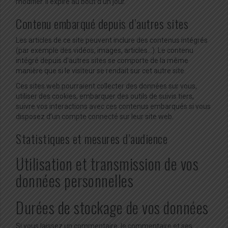
modifier. Il expire au bout d’un jour.
Contenu embarqué depuis d’autres sites
Les articles de ce site peuvent inclure des contenus intégrés
(par exemple des vidéos, images, articles…). Le contenu
intégré depuis d’autres sites se comporte de la même
manière que si le visiteur se rendait sur cet autre site.
Ces sites web pourraient collecter des données sur vous,
utiliser des cookies, embarquer des outils de suivis tiers,
suivre vos interactions avec ces contenus embarqués si vous
disposez d’un compte connecté sur leur site web.
Statistiques et mesures d’audience
Utilisation et transmission de vos
données personnelles
Durées de stockage de vos données
Si vous laissez un commentaire, le commentaire et ses