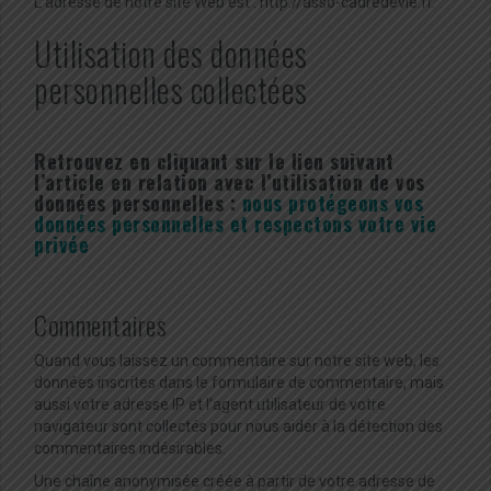
L’adresse de notre site Web est : http://asso-cadredevie.fr.
Utilisation des données
personnelles collectées
Retrouvez en cliquant sur le lien suivant
l’article en relation avec l’utilisation de vos
données personnelles :
nous protégeons vos
données personnelles et respectons votre vie
privée
Commentaires
Quand vous laissez un commentaire sur notre site web, les
données inscrites dans le formulaire de commentaire, mais
aussi votre adresse IP et l’agent utilisateur de votre
navigateur sont collectés pour nous aider à la détection des
commentaires indésirables.
Une chaîne anonymisée créée à partir de votre adresse de