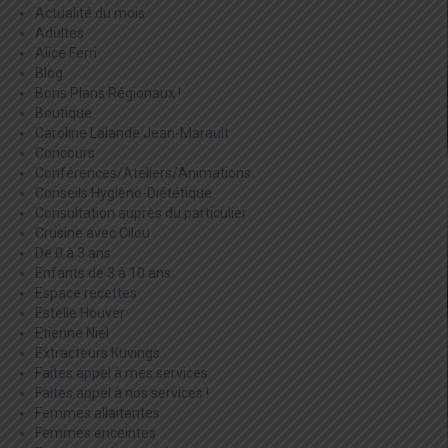
Actualité du mois
Adultes
Alice Ferri
Blog
Bons Plans Régionaux !
Boutique
Caroline Lalande Jean-Marault
Concours
Conférences/Ateliers/Animations
Conseils Hygièno-Diététique
Consultation auprès du particulier
Crusine avec Cilou
De 0 à 3 ans
Enfants de 3 à 10 ans
Espace recettes
Estelle Houver
Etienne Niel
Extracteurs Kuvings
Faites appel à mes services
Faites appel à nos services !
Femmes allaitantes
Femmes enceintes