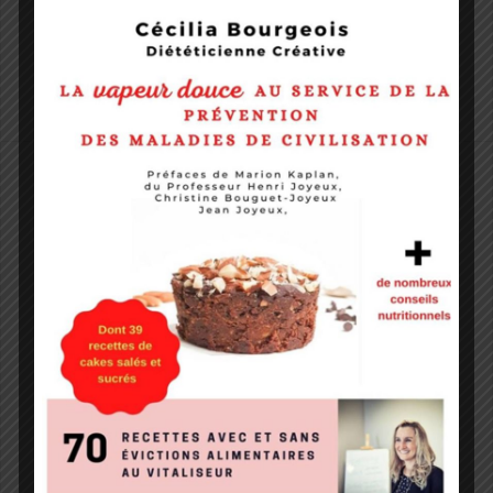
29 mai 2017
Cécilia Bourgeois
Il n’y a pas d’extrait, car cette publication est protégée.
Estelle Houver
,
Présentation des stagiaires
Protégé : Caroline Lalande
Jean-Marault
24 avril 2017
Cécilia Bourgeois