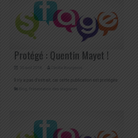
Protégé : Quentin Mayet !
30 avril 2018
Cécilia Bourgeois
Il n’y a pas d’extrait, car cette publication est protégée.
Blog
,
Présentation des stagiaires