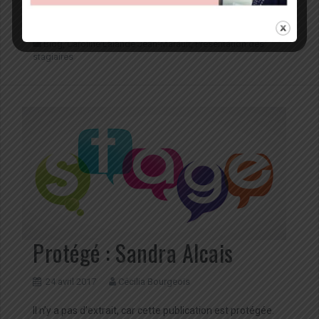
Il n’y a pas d’extrait, car cette publication est protégée.
Blog
,
Caroline Lalande Jean-Marault
,
Présentation des
stagiaires
Protégé : Sandra Alcais
24 avril 2017
Cécilia Bourgeois
Il n’y a pas d’extrait, car cette publication est protégée.