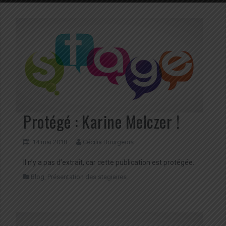
Protégé : Karine Melczer !
14 mai 2018
Cécilia Bourgeois
Il n’y a pas d’extrait, car cette publication est protégée.
Blog
,
Présentation des stagiaires