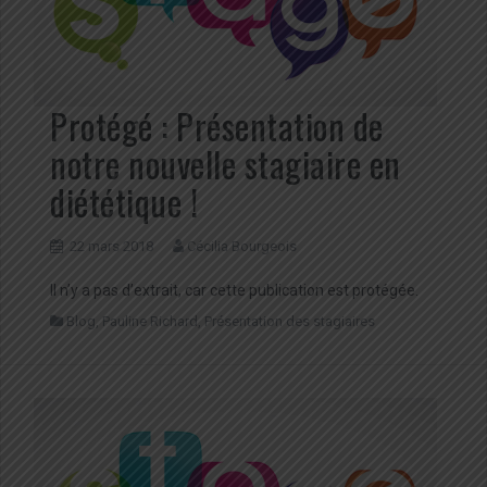
Protégé : Présentation de
notre nouvelle stagiaire en
diététique !
22 mars 2018
Cécilia Bourgeois
Il n’y a pas d’extrait, car cette publication est protégée.
Blog
,
Pauline Richard
,
Présentation des stagiaires