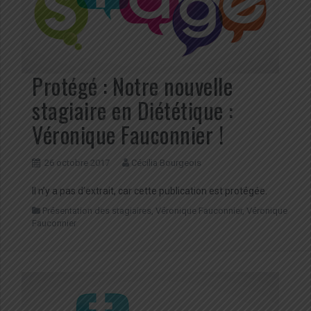
Protégé : Notre nouvelle
stagiaire en Diététique :
Véronique Fauconnier !
26 octobre 2017
Cécilia Bourgeois
Il n’y a pas d’extrait, car cette publication est protégée.
Présentation des stagiaires
,
Véronique Fauconnier
,
Véronique
Fauconnier