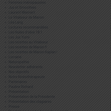
Femmes ménopausées
Jus et Smoothies
Laurent Wiemert
Le Vitaliseur de Marion
Léa Lang
Lectures recommandées
Les Huiles d'olive 18:1
Les Jus Yumi
Les recettes au Vitaliseur
Les recettes de Marion !!
Les recettes de Marion Kaplan !
Lorraine
Naturopathie
Newsletter adhérents
Nos objectifs
Notre Kinésithérapeute
Partenaires
Pauline Richard
Présentation
Présentation de la Présidente
Présentation des stagiaires
Presse