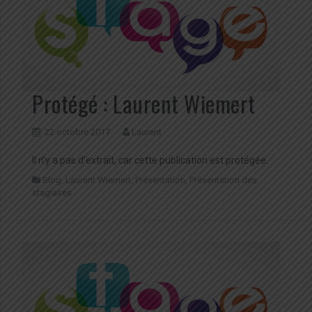
Protégé : Laurent Wiemert
22 octobre 2017
Laurent
Il n’y a pas d’extrait, car cette publication est protégée.
Blog
,
Laurent Wiemert
,
Présentation
,
Présentation des
stagiaires