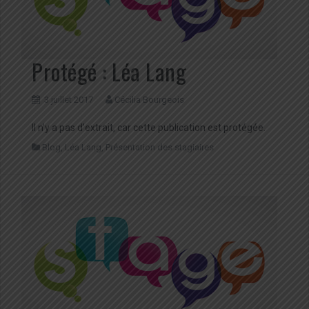
Protégé : Léa Lang
3 juillet 2017
Cécilia Bourgeois
Il n’y a pas d’extrait, car cette publication est protégée.
Blog
,
Léa Lang
,
Présentation des stagiaires