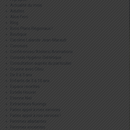
Actualité du mois
Adultes
Alice Ferri
Blog
Bons Plans Régionaux !
Boutique
Caroline Lalande Jean-Marault
Concours
Conférences/Ateliers/Animations
Conseils Hygièno-Diététique
Consultation auprès du particulier
Crusine avec Cilou
De 0 à 3 ans
Enfants de 3 à 10 ans
Espace recettes
Estelle Houver
Etienne Niel
Extracteurs Kuvings
Faites appel à mes services
Faites appel à nos services !
Femmes allaitantes
Femmes enceintes