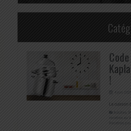
Catég
Code 
Kapla
!
4 juin 202
La cuisson 
Adultes
,
B
recettes au V
Recettes pour