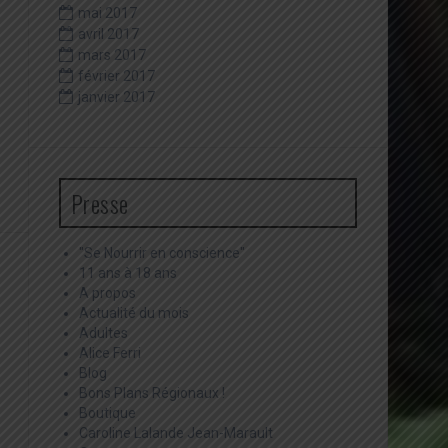
mai 2017
avril 2017
mars 2017
février 2017
janvier 2017
Presse
"Se Nourrir en conscience"
11 ans à 18 ans
A propos
Actualité du mois
Adultes
Alice Ferri
Blog
Bons Plans Régionaux !
Boutique
Caroline Lalande Jean-Marault