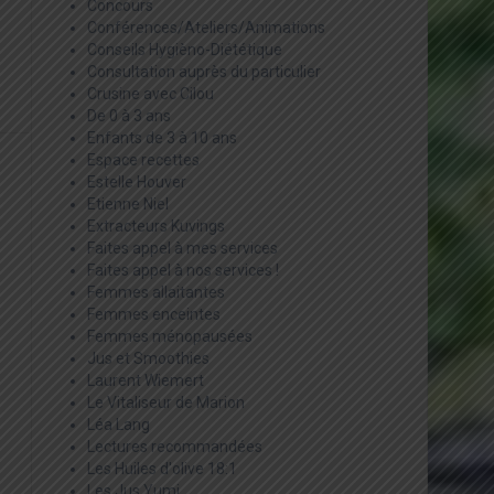
Concours
Conférences/Ateliers/Animations
Conseils Hygièno-Diététique
Consultation auprès du particulier
Crusine avec Cilou
De 0 à 3 ans
Enfants de 3 à 10 ans
Espace recettes
Estelle Houver
Etienne Niel
Extracteurs Kuvings
Faites appel à mes services
Faites appel à nos services !
Femmes allaitantes
Femmes enceintes
Femmes ménopausées
Jus et Smoothies
Laurent Wiemert
Le Vitaliseur de Marion
Léa Lang
Lectures recommandées
Les Huiles d'olive 18:1
Les Jus Yumi