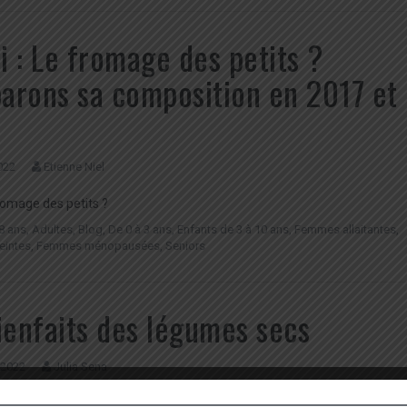
ri : Le fromage des petits ?
rons sa composition en 2017 et
022
Etienne Niel
 fromage des petits ?
8 ans
,
Adultes
,
Blog
,
De 0 à 3 ans
,
Enfants de 3 à 10 ans
,
Femmes allaitantes
,
eintes
,
Femmes ménopausées
,
Seniors
ienfaits des légumes secs
 2022
Julia Sena
ts des légumes secs