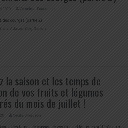
e 2020
Veronique Fauconnier
s des courges (partie 2)
8 ans
,
Adultes
,
Blog
,
Seniors
z la saison et les temps de
on de vos fruits et légumes
rés du mois de juillet !
020
Cécilia Bourgeois
aison et les temps de cuisson de vos fruits et légumes préférés du mois