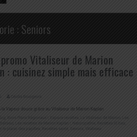
orie :
Seniors
promo Vitaliseur de Marion
n : cuisinez simple mais efficace
6
Cécilia Bourgeois
à la Vapeur douce grâce au Vitaliseur de Marion Kaplan
log
,
Bons Plans Régionaux !
,
Espace recettes
,
Le Vitaliseur de Marion
,
Les
italiseur
,
Les recettes de Marion Kaplan !
,
Naturopathie
,
Recettes IG bas
,
 le plaisir des papilles
,
Recettes santé
,
Seniors
,
Vitaliseur