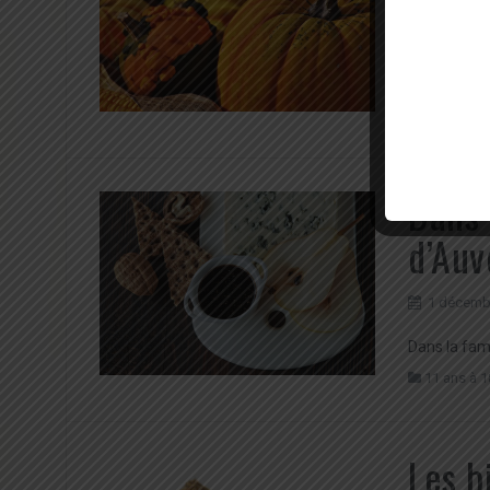
4 janvier 
Les courges
11 ans à 1
Dans 
d’Auv
1 décemb
Dans la fami
11 ans à 1
Les b