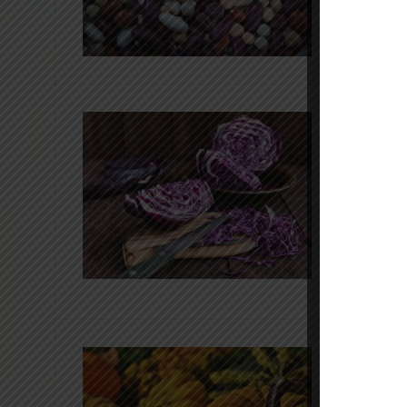
11 ans à 1
ménopausé
Quich
Bourg
25 janvier
Quiche au c
11 ans à 1
Recettes pour
Les c
autom