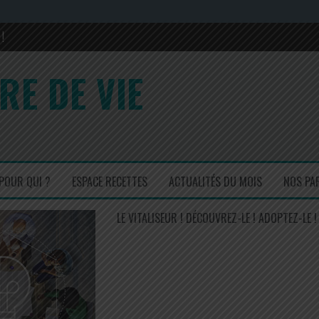
!
rons sa composition en 2017 et 2022
RE DE VIE
is ! Un régal !
cuisinez simple mais efficace !
POUR QUI ?
ESPACE RECETTES
ACTUALITÉS DU MOIS
NOS PA
LE VITALISEUR ! DÉCOUVREZ-LE ! ADOPTEZ-LE !