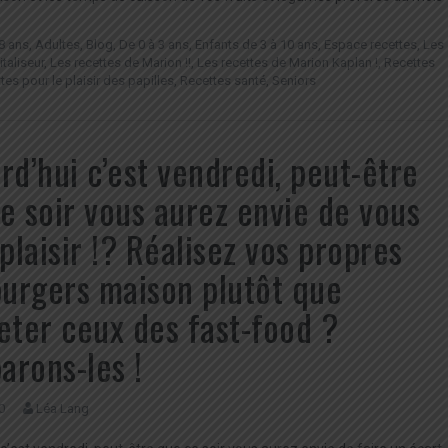
8 ans
,
Adultes
,
Blog
,
De 0 à 3 ans
,
Enfants de 3 à 10 ans
,
Espace recettes
,
Les
italiseur
,
Les recettes de Marion !!
,
Les recettes de Marion Kaplan !
,
Recettes
tes pour le plaisir des papilles
,
Recettes santé
,
Seniors
rd’hui c’est vendredi, peut-être
e soir vous aurez envie de vous
 plaisir !? Réalisez vos propres
rgers maison plutôt que
eter ceux des fast-food ?
rons-les !
0
Léa Lang