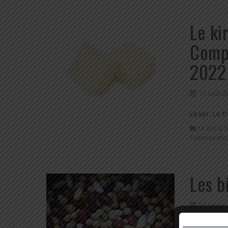
Le ki
Compa
2022
17 août 2
Le kiri : Le
11 ans à 1
Femmes enc
Les b
27 janvier
Les bienfai