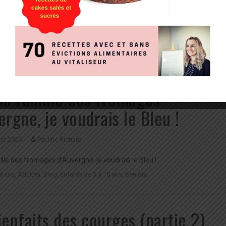
2022
Veronique Fauconnier
, incontournables en automne (partie 1)
8 ans
,
Adultes
,
Blog
,
De 0 à 3 ans
,
Enfants de 3 à 10 ans
,
Seniors
la famille des fromages
ergne, je voudrais le Bleu !
re 2020
Pauline Richard
lle des fromages d’Auvergne, je voudrais le Bleu !
8 ans
,
Adultes
,
Blog
,
Enfants de 3 à 10 ans
,
Seniors
ienfaits des courges (partie 2)