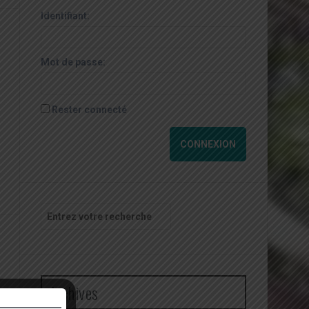
Identifiant:
Mot de passe:
Rester connecté
CONNEXION
Recherche
pour
:
Archives