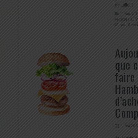
de juillet !
11 ans à 1
recettes au V
IG bas
,
Recet
Aujou
que c
faire
Hambu
d’ach
Compa
1 mai 202