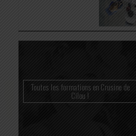
n
Toutes les formations en Crusine de
cace
Cilou !