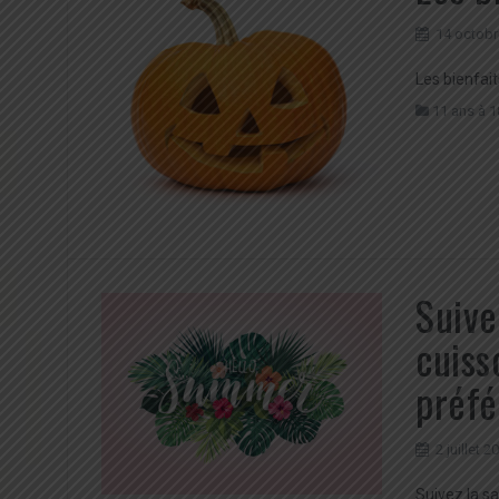
14 octobr
Les bienfait
11 ans à 1
Suive
cuiss
préfé
2 juillet 2
Suivez la s