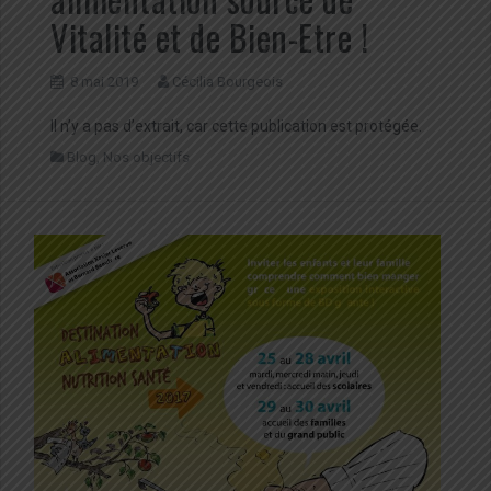
Vitalité et de Bien-Etre !
8 mai 2019
Cécilia Bourgeois
Il n’y a pas d’extrait, car cette publication est protégée.
Blog
,
Nos objectifs