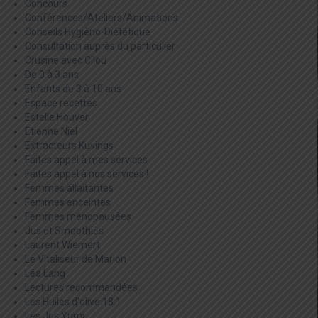
Concours
Conférences/Ateliers/Animations
Conseils Hygièno-Diététique
Consultation auprès du particulier
Crusine avec Cilou
De 0 à 3 ans
Enfants de 3 à 10 ans
Espace recettes
Estelle Houver
Etienne Niel
Extracteurs Kuvings
Faites appel à mes services
Faites appel à nos services !
Femmes allaitantes
Femmes enceintes
Femmes ménopausées
Jus et Smoothies
Laurent Wiemert
Le Vitaliseur de Marion
Léa Lang
Lectures recommandées
Les Huiles d'olive 18:1
Les Jus Yumi