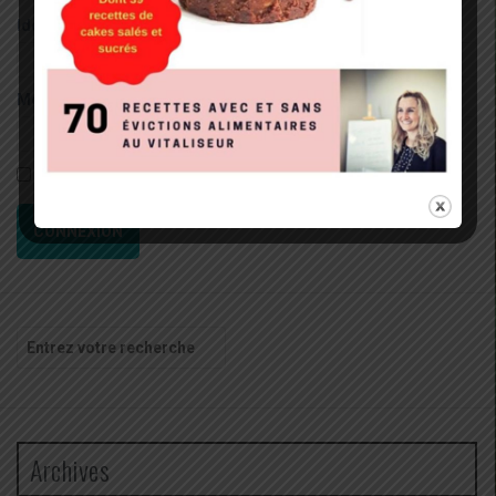
Identifiant:
Mot de passe:
Rester connecté
CONNEXION
Recherche
pour
:
Archives