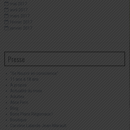
mai 2017
avril 2017
mars 2017
février 2017
janvier 2017
Presse
"Se Nourrir en conscience"
11 ans à 18 ans
A propos
Actualité du mois
Adultes
Alice Ferri
Blog
Bons Plans Régionaux !
Boutique
Caroline Lalande Jean-Marault