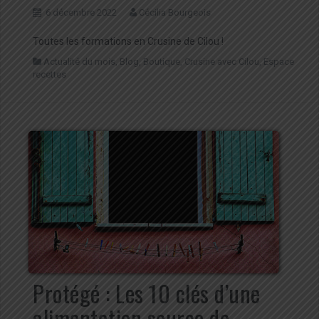
6 décembre 2022
Cécilia Bourgeois
Toutes les formations en Crusine de Cilou !
Actualité du mois
,
Blog
,
Boutique
,
Crusine avec Cilou
,
Espace
recettes
Protégé : Les 10 clés d’une
alimentation source de