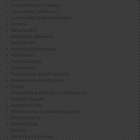
Les recettes au Vitaliseur
Les recettes de Marion !!
Les recettes de Marion Kaplan !
Lorraine
Naturopathie
Newsletter adhérents
Nos objectifs
Notre Kinésithérapeute
Partenaires
Pauline Richard
Présentation
Présentation de la Présidente
Présentation des stagiaires
Presse
Prestations auprès des professionnels
Recettes beauté
Recettes IG bas
Recettes pour le plaisir des papilles
Recettes santé
Sandra Alcais
Seniors
Véronique Fauconnier