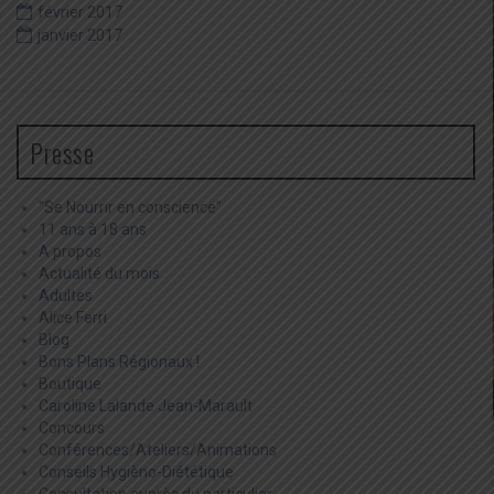
février 2017
janvier 2017
Presse
"Se Nourrir en conscience"
11 ans à 18 ans
A propos
Actualité du mois
Adultes
Alice Ferri
Blog
Bons Plans Régionaux !
Boutique
Caroline Lalande Jean-Marault
Concours
Conférences/Ateliers/Animations
Conseils Hygièno-Diététique