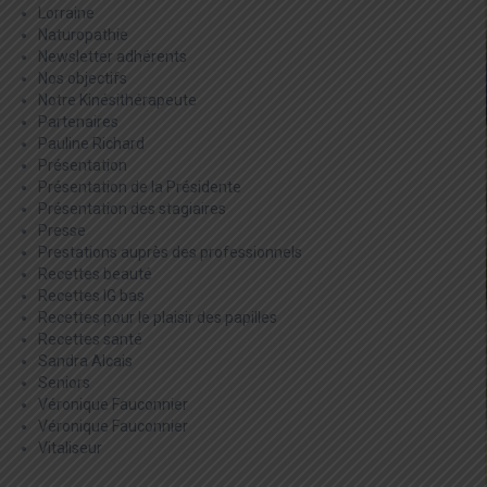
Lorraine
Naturopathie
Newsletter adhérents
Nos objectifs
Notre Kinésithérapeute
Partenaires
Pauline Richard
Présentation
Présentation de la Présidente
Présentation des stagiaires
Presse
Prestations auprès des professionnels
Recettes beauté
Recettes IG bas
Recettes pour le plaisir des papilles
Recettes santé
Sandra Alcais
Seniors
Véronique Fauconnier
Véronique Fauconnier
Vitaliseur