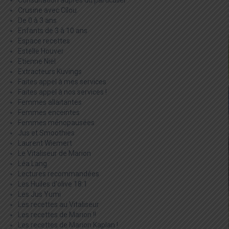
Consultation auprès du particulier
Crusine avec Cilou
De 0 à 3 ans
Enfants de 3 à 10 ans
Espace recettes
Estelle Houver
Etienne Niel
Extracteurs Kuvings
Faites appel à mes services
Faites appel à nos services !
Femmes allaitantes
Femmes enceintes
Femmes ménopausées
Jus et Smoothies
Laurent Wiemert
Le Vitaliseur de Marion
Léa Lang
Lectures recommandées
Les Huiles d'olive 18:1
Les Jus Yumi
Les recettes au Vitaliseur
Les recettes de Marion !!
Les recettes de Marion Kaplan !