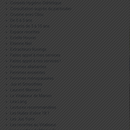
Conseils Hygièno-Diététique
Consultation auprès du particulier
Crusine avec Cilou
De 0 à 3 ans
Enfants de 3 à 10 ans
Espace recettes
Estelle Houver
Etienne Niel
Extracteurs Kuvings
Faites appel à mes services
Faites appel à nos services !
Femmes allaitantes
Femmes enceintes
Femmes ménopausées
Jus et Smoothies
Laurent Wiemert
Le Vitaliseur de Marion
Léa Lang
Lectures recommandées
Les Huiles d'olive 18:1
Les Jus Yumi
Les recettes au Vitaliseur