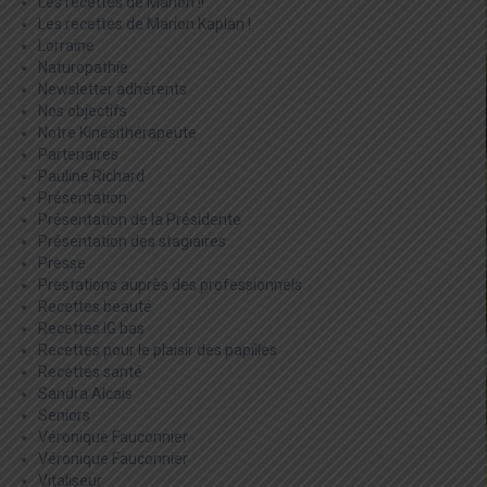
Les recettes de Marion !!
Les recettes de Marion Kaplan !
Lorraine
Naturopathie
Newsletter adhérents
Nos objectifs
Notre Kinésithérapeute
Partenaires
Pauline Richard
Présentation
Présentation de la Présidente
Présentation des stagiaires
Presse
Prestations auprès des professionnels
Recettes beauté
Recettes IG bas
Recettes pour le plaisir des papilles
Recettes santé
Sandra Alcais
Seniors
Véronique Fauconnier
Véronique Fauconnier
Vitaliseur