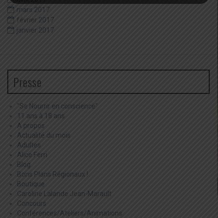
mars 2017
février 2017
janvier 2017
Presse
"Se Nourrir en conscience"
11 ans à 18 ans
A propos
Actualité du mois
Adultes
Alice Ferri
Blog
Bons Plans Régionaux !
Boutique
Caroline Lalande Jean-Marault
Concours
Conférences/Ateliers/Animations