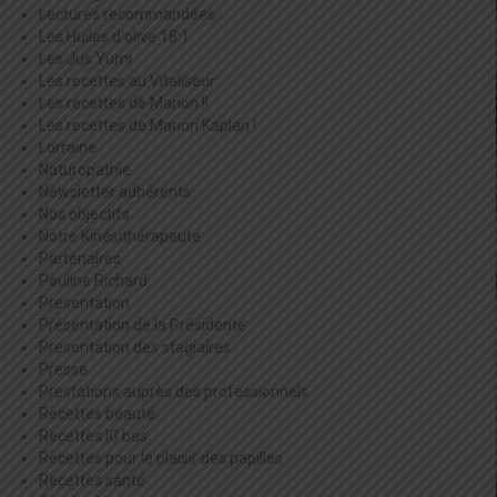
Lectures recommandées
Les Huiles d'olive 18:1
Les Jus Yumi
Les recettes au Vitaliseur
Les recettes de Marion !!
Les recettes de Marion Kaplan !
Lorraine
Naturopathie
Newsletter adhérents
Nos objectifs
Notre Kinésithérapeute
Partenaires
Pauline Richard
Présentation
Présentation de la Présidente
Présentation des stagiaires
Presse
Prestations auprès des professionnels
Recettes beauté
Recettes IG bas
Recettes pour le plaisir des papilles
Recettes santé