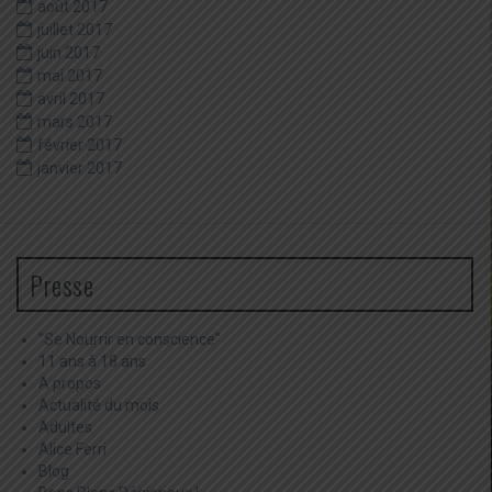
août 2017
juillet 2017
juin 2017
mai 2017
avril 2017
mars 2017
février 2017
janvier 2017
Presse
"Se Nourrir en conscience"
11 ans à 18 ans
A propos
Actualité du mois
Adultes
Alice Ferri
Blog