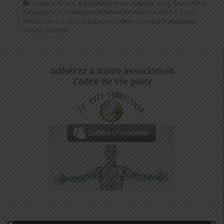
11 ans à 18 ans
,
Actualité du mois
,
Adultes
,
Blog
,
Bons Plans
Régionaux !
,
Conférences/Ateliers/Animations
,
De 0 à 3 ans
,
Enfants de 3 à 10 ans
,
Espace recettes
,
Lorraine
,
Partenaires
,
Presse
,
Seniors