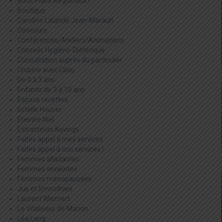
Bons Plans Régionaux !
Boutique
Caroline Lalande Jean-Marault
Concours
Conférences/Ateliers/Animations
Conseils Hygièno-Diététique
Consultation auprès du particulier
Crusine avec Cilou
De 0 à 3 ans
Enfants de 3 à 10 ans
Espace recettes
Estelle Houver
Etienne Niel
Extracteurs Kuvings
Faites appel à mes services
Faites appel à nos services !
Femmes allaitantes
Femmes enceintes
Femmes ménopausées
Jus et Smoothies
Laurent Wiemert
Le Vitaliseur de Marion
Léa Lang