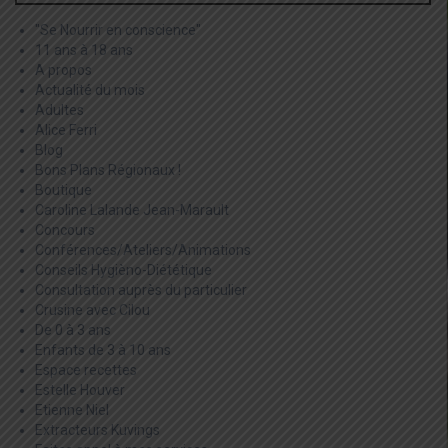
"Se Nourrir en conscience"
11 ans à 18 ans
A propos
Actualité du mois
Adultes
Alice Ferri
Blog
Bons Plans Régionaux !
Boutique
Caroline Lalande Jean-Marault
Concours
Conférences/Ateliers/Animations
Conseils Hygièno-Diététique
Consultation auprès du particulier
Crusine avec Cilou
De 0 à 3 ans
Enfants de 3 à 10 ans
Espace recettes
Estelle Houver
Etienne Niel
Extracteurs Kuvings