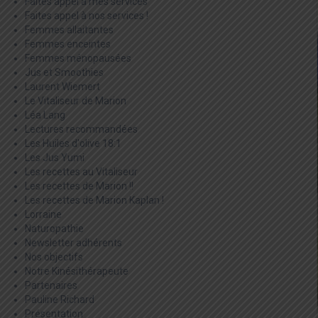
Faites appel à mes services
Faites appel à nos services !
Femmes allaitantes
Femmes enceintes
Femmes ménopausées
Jus et Smoothies
Laurent Wiemert
Le Vitaliseur de Marion
Léa Lang
Lectures recommandées
Les Huiles d'olive 18:1
Les Jus Yumi
Les recettes au Vitaliseur
Les recettes de Marion !!
Les recettes de Marion Kaplan !
Lorraine
Naturopathie
Newsletter adhérents
Nos objectifs
Notre Kinésithérapeute
Partenaires
Pauline Richard
Présentation