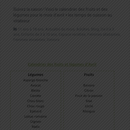
Suivez la saison ! Voici le calendrier des fruits et des
légumes pour le mois d’avril + les temps de cuisson au
vitaliseur
11 ans à 18 ans
,
Actualité du mois
,
Adultes
,
Blog
,
De 0 à 3
ans
,
Enfants de 3 à 10 ans
,
Espace recettes
,
Femmes allaitantes
,
Femmes enceintes
,
Seniors