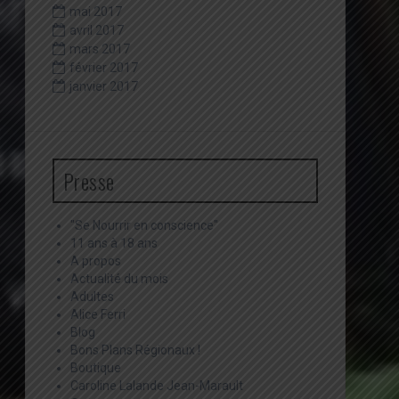
mai 2017
avril 2017
mars 2017
février 2017
janvier 2017
Presse
"Se Nourrir en conscience"
11 ans à 18 ans
A propos
Actualité du mois
Adultes
Alice Ferri
Blog
Bons Plans Régionaux !
Boutique
Caroline Lalande Jean-Marault