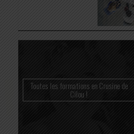
n
Toutes les formations en Crusine de
cace
Cilou !