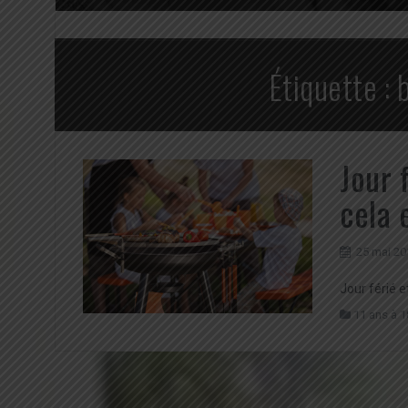
Étiquette :
Jour 
cela 
25 mai 20
Jour férié e
11 ans à 1