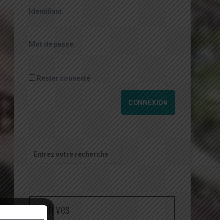
Identifiant:
Mot de passe:
Rester connecté
CONNEXION
Recherche
pour
:
Archives