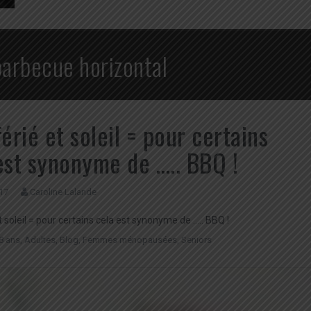
barbecue horizontal
férié et soleil = pour certains
est synonyme de ….. BBQ !
17
Caroline Lalande
t soleil = pour certains cela est synonyme de ….. BBQ !
8 ans
,
Adultes
,
Blog
,
Femmes ménopausées
,
Seniors