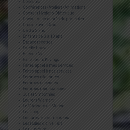
Concours
Conférences/Ateliers/Animations
Conseils Hygièno-Diététique
Consultation auprès du particulier
Crusine avec Cilou
De 0 à 3 ans
Enfants de 3 à 10 ans
Espace recettes
Estelle Houver
Etienne Niel
Extracteurs Kuvings
Faites appel à mes services
Faites appel à nos services !
Femmes allaitantes
Femmes enceintes
Femmes ménopausées
Jus et Smoothies
Laurent Wiemert
Le Vitaliseur de Marion
Léa Lang
Lectures recommandées
Les Huiles d'olive 18:1
Les Jus Yumi