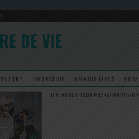
!
rons sa composition en 2017 et 2022
RE DE VIE
is ! Un régal !
cuisinez simple mais efficace !
POUR QUI ?
ESPACE RECETTES
ACTUALITÉS DU MOIS
NOS PA
LE VITALISEUR ! DÉCOUVREZ-LE ! ADOPTEZ-LE !