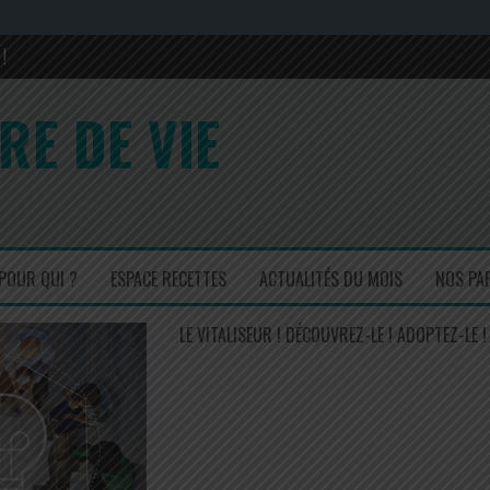
!
rons sa composition en 2017 et 2022
RE DE VIE
is ! Un régal !
cuisinez simple mais efficace !
POUR QUI ?
ESPACE RECETTES
ACTUALITÉS DU MOIS
NOS PA
LE VITALISEUR ! DÉCOUVREZ-LE ! ADOPTEZ-LE !