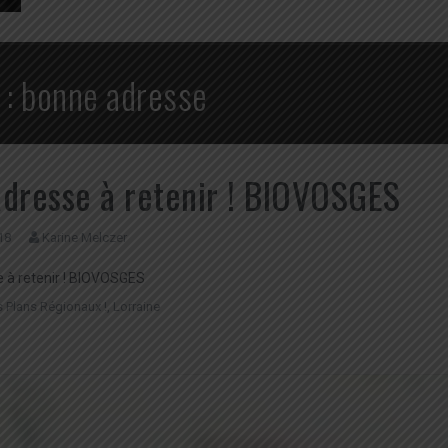
 :
bonne adresse
dresse à retenir ! BIOVOSGES
18
Karine Melczer
 à retenir ! BIOVOSGES
 Plans Régionaux !
,
Lorraine