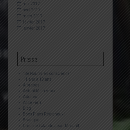
mai 2017
avril 2017
mars 2017
février 2017
janvier 2017
Presse
"Se Nourrir en conscience"
11 ans à 18 ans
A propos
Actualité du mois
Adultes
Alice Ferri
Blog
Bons Plans Régionaux !
Boutique
Caroline Lalande Jean-Marault