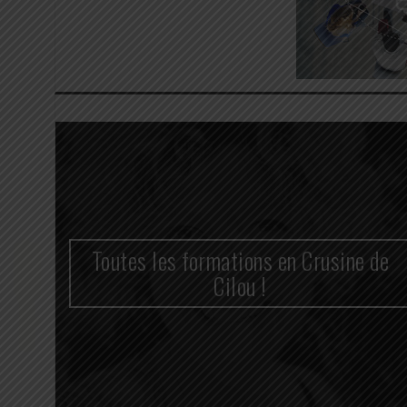
n
Toutes les formations en Crusine de
cace
Cilou !