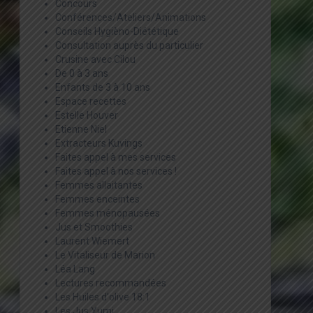
Concours
Conférences/Ateliers/Animations
Conseils Hygièno-Diététique
Consultation auprès du particulier
Crusine avec Cilou
De 0 à 3 ans
Enfants de 3 à 10 ans
Espace recettes
Estelle Houver
Etienne Niel
Extracteurs Kuvings
Faites appel à mes services
Faites appel à nos services !
Femmes allaitantes
Femmes enceintes
Femmes ménopausées
Jus et Smoothies
Laurent Wiemert
Le Vitaliseur de Marion
Léa Lang
Lectures recommandées
Les Huiles d'olive 18:1
Les Jus Yumi