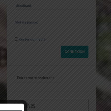
Identifiant:
Mot de passe:
Rester connecté
CONNEXION
Recherche
pour
:
Archives