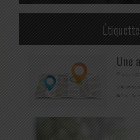
Étiquette
Une a
20 juin 20
Une adresse
Blog
,
Bons