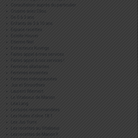
Consultation auprès du particulier
Crusine avec Cilou
De 0 à 3 ans
Enfants de 3 à 10 ans
Espace recettes
Estelle Houver
Etienne Niel
Extracteurs Kuvings
Faites appel à mes services
Faites appel à nos services !
Femmes allaitantes
Femmes enceintes
Femmes ménopausées
Jus et Smoothies
Laurent Wiemert
Le Vitaliseur de Marion
Léa Lang
Lectures recommandées
Les Huiles d'olive 18:1
Les Jus Yumi
Les recettes au Vitaliseur
Les recettes de Marion !!