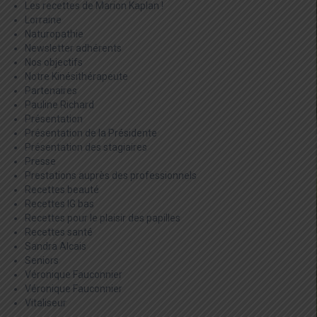
Les recettes de Marion Kaplan !
Lorraine
Naturopathie
Newsletter adhérents
Nos objectifs
Notre Kinésithérapeute
Partenaires
Pauline Richard
Présentation
Présentation de la Présidente
Présentation des stagiaires
Presse
Prestations auprès des professionnels
Recettes beauté
Recettes IG bas
Recettes pour le plaisir des papilles
Recettes santé
Sandra Alcais
Seniors
Véronique Fauconnier
Véronique Fauconnier
Vitaliseur