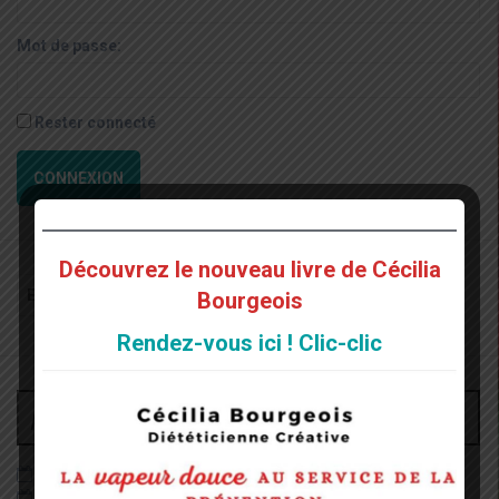
Mot de passe:
Rester connecté
CONNEXION
Découvrez le nouveau livre de Cécilia
Recherche
Bourgeois
pour
:
Rendez-vous ici ! Clic-clic
Archives
juin 2026
décembre 2022