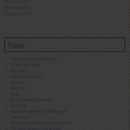
mars 2017
février 2017
janvier 2017
Presse
"Se Nourrir en conscience"
11 ans à 18 ans
A propos
Actualité du mois
Adultes
Alice Ferri
Blog
Bons Plans Régionaux !
Boutique
Caroline Lalande Jean-Marault
Concours
Conférences/Ateliers/Animations
Conseils Hygièno-Diététique