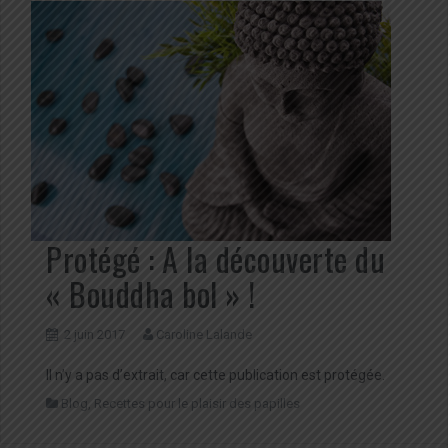
Protégé : A la découverte du
« Bouddha bol » !
2 juin 2017
Caroline Lalande
Il n’y a pas d’extrait, car cette publication est protégée.
Blog
,
Recettes pour le plaisir des papilles