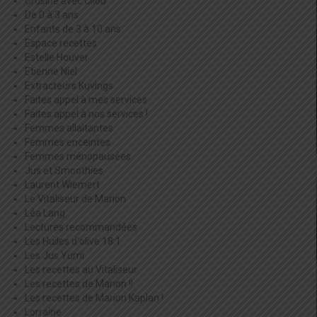
Crusine avec Cilou
De 0 à 3 ans
Enfants de 3 à 10 ans
Espace recettes
Estelle Houver
Etienne Niel
Extracteurs Kuvings
Faites appel à mes services
Faites appel à nos services !
Femmes allaitantes
Femmes enceintes
Femmes ménopausées
Jus et Smoothies
Laurent Wiemert
Le Vitaliseur de Marion
Léa Lang
Lectures recommandées
Les Huiles d'olive 18:1
Les Jus Yumi
Les recettes au Vitaliseur
Les recettes de Marion !!
Les recettes de Marion Kaplan !
Lorraine