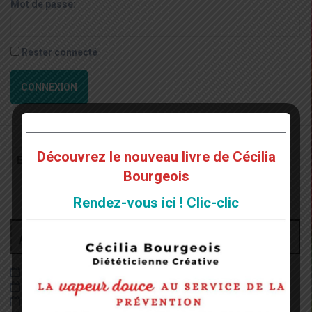
Mot de passe:
Rester connecté
CONNEXION
Recherche
Découvrez le nouveau livre de Cécilia
pour
Bourgeois
:
Rendez-vous ici ! Clic-clic
Archives
juin 2026
décembre 2022
août 2022