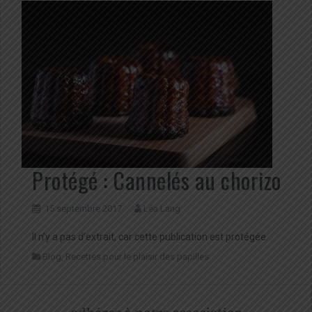
Protégé : Cannelés au chorizo
15 septembre 2017
Léa Lang
Il n’y a pas d’extrait, car cette publication est protégée.
Blog
,
Recettes pour le plaisir des papilles