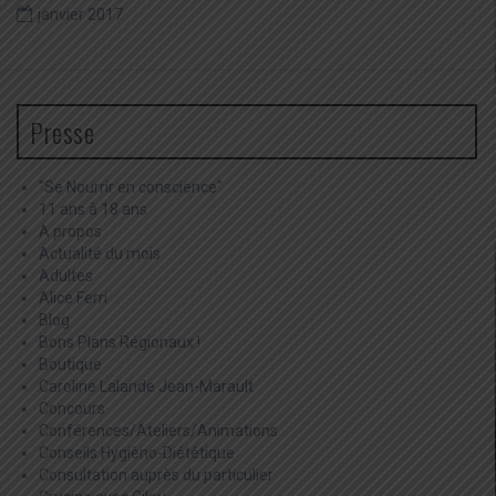
janvier 2017
Presse
"Se Nourrir en conscience"
11 ans à 18 ans
A propos
Actualité du mois
Adultes
Alice Ferri
Blog
Bons Plans Régionaux !
Boutique
Caroline Lalande Jean-Marault
Concours
Conférences/Ateliers/Animations
Conseils Hygièno-Diététique
Consultation auprès du particulier