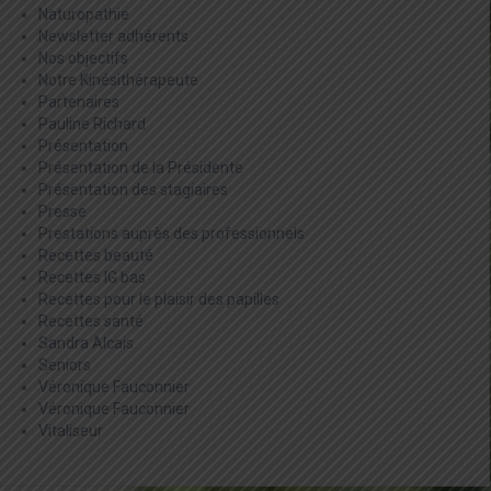
Naturopathie
Newsletter adhérents
Nos objectifs
Notre Kinésithérapeute
Partenaires
Pauline Richard
Présentation
Présentation de la Présidente
Présentation des stagiaires
Presse
Prestations auprès des professionnels
Recettes beauté
Recettes IG bas
Recettes pour le plaisir des papilles
Recettes santé
Sandra Alcais
Seniors
Véronique Fauconnier
Véronique Fauconnier
Vitaliseur