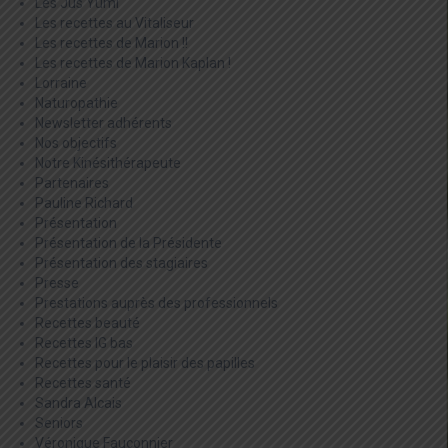
Les Jus Yumi
Les recettes au Vitaliseur
Les recettes de Marion !!
Les recettes de Marion Kaplan !
Lorraine
Naturopathie
Newsletter adhérents
Nos objectifs
Notre Kinésithérapeute
Partenaires
Pauline Richard
Présentation
Présentation de la Présidente
Présentation des stagiaires
Presse
Prestations auprès des professionnels
Recettes beauté
Recettes IG bas
Recettes pour le plaisir des papilles
Recettes santé
Sandra Alcais
Seniors
Véronique Fauconnier