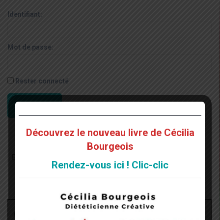
Identifiant:
Mot de passe:
Rester connecté
CONNEXION
Découvrez le nouveau livre de Cécilia
Bourgeois
Recherche
pour
Rendez-vous ici ! Clic-clic
:
Archives