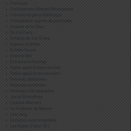
Concours
Conférences/Ateliers/Animations
Conseils Hygièno-Diététique
Consultation auprès du particulier
Crusine avec Cilou
De 0 à 3 ans
Enfants de 3 à 10 ans
Espace recettes
Estelle Houver
Etienne Niel
Extracteurs Kuvings
Faites appel à mes services
Faites appel à nos services !
Femmes allaitantes
Femmes enceintes
Femmes ménopausées
Jus et Smoothies
Laurent Wiemert
Le Vitaliseur de Marion
Léa Lang
Lectures recommandées
Les Huiles d'olive 18:1