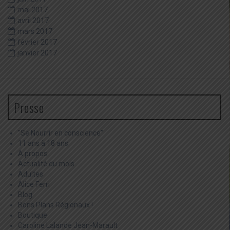
mai 2017
avril 2017
mars 2017
février 2017
janvier 2017
Presse
"Se Nourrir en conscience"
11 ans à 18 ans
A propos
Actualité du mois
Adultes
Alice Ferri
Blog
Bons Plans Régionaux !
Boutique
Caroline Lalande Jean-Marault