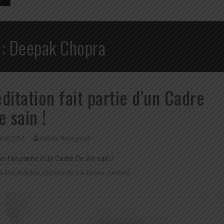
 :
Deepak Chopra
ditation fait partie d’un Cadre
e sain !
bre 2017
Cécilia Bourgeois
n fait partie d’un Cadre De Vie sain !
8 ans
,
Adultes
,
Enfants de 3 à 10 ans
,
Seniors