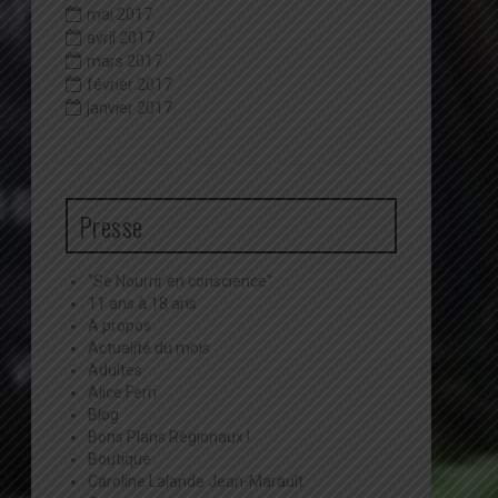
mai 2017
avril 2017
mars 2017
février 2017
janvier 2017
Presse
"Se Nourrir en conscience"
11 ans à 18 ans
A propos
Actualité du mois
Adultes
Alice Ferri
Blog
Bons Plans Régionaux !
Boutique
Caroline Lalande Jean-Marault