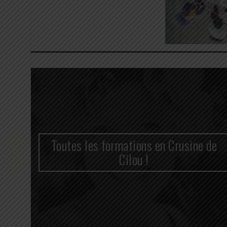
n
Toutes les formations en Crusine de
cace
Cilou !