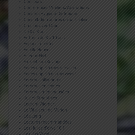
Concours
Conférences/Ateliers/Animations
Conseils Hygièno-Diététique
Consultation auprès du particulier
Crusine avec Cilou
De 0 à 3 ans
Enfants de 3 à 10 ans
Espace recettes
Estelle Houver
Etienne Niel
Extracteurs Kuvings
Faites appel à mes services
Faites appel à nos services !
Femmes allaitantes
Femmes enceintes
Femmes ménopausées
Jus et Smoothies
Laurent Wiemert
Le Vitaliseur de Marion
Léa Lang
Lectures recommandées
Les Huiles d'olive 18:1
Les Jus Yumi