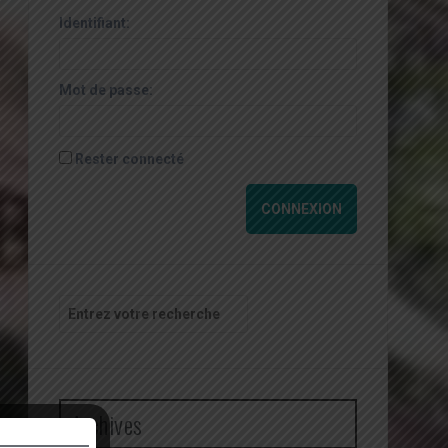
Identifiant:
Mot de passe:
Rester connecté
CONNEXION
Recherche
pour
:
Archives