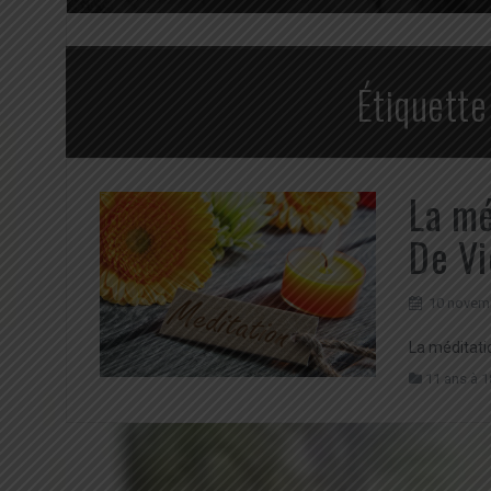
Étiquette
La mé
De Vi
10 novem
La méditatio
11 ans à 1