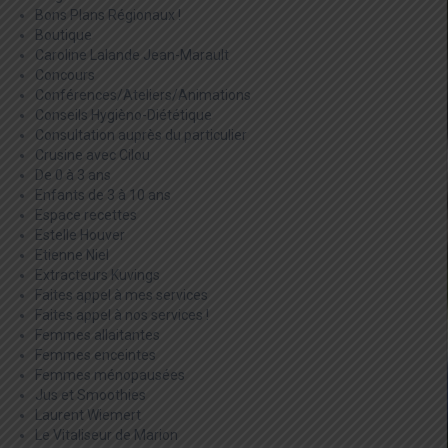
Bons Plans Régionaux !
Boutique
Caroline Lalande Jean-Marault
Concours
Conférences/Ateliers/Animations
Conseils Hygièno-Diététique
Consultation auprès du particulier
Crusine avec Cilou
De 0 à 3 ans
Enfants de 3 à 10 ans
Espace recettes
Estelle Houver
Etienne Niel
Extracteurs Kuvings
Faites appel à mes services
Faites appel à nos services !
Femmes allaitantes
Femmes enceintes
Femmes ménopausées
Jus et Smoothies
Laurent Wiemert
Le Vitaliseur de Marion