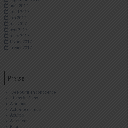
août 2017
juillet 2017
juin 2017
mai 2017
avril 2017
mars 2017
février 2017
janvier 2017
Presse
"Se Nourrir en conscience"
11 ans à 18 ans
A propos
Actualité du mois
Adultes
Alice Ferri
Blog