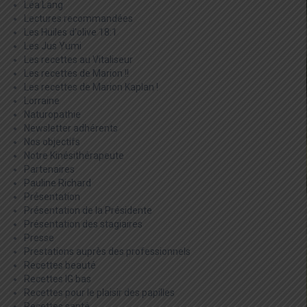
Léa Lang
Lectures recommandées
Les Huiles d'olive 18:1
Les Jus Yumi
Les recettes au Vitaliseur
Les recettes de Marion !!
Les recettes de Marion Kaplan !
Lorraine
Naturopathie
Newsletter adhérents
Nos objectifs
Notre Kinésithérapeute
Partenaires
Pauline Richard
Présentation
Présentation de la Présidente
Présentation des stagiaires
Presse
Prestations auprès des professionnels
Recettes beauté
Recettes IG bas
Recettes pour le plaisir des papilles
Recettes santé