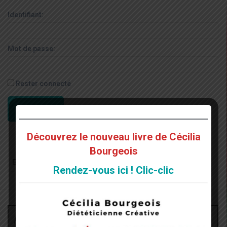
Identifiant:
Mot de passe:
Rester connecté
CONNEXION
Découvrez le nouveau livre de Cécilia
Bourgeois
Recherche
pour
Rendez-vous ici ! Clic-clic
:
Archives