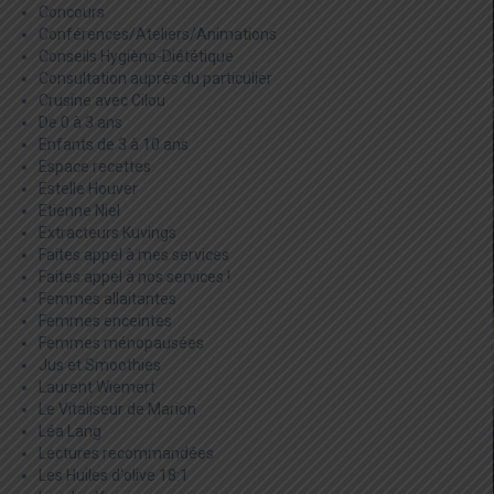
Concours
Conférences/Ateliers/Animations
Conseils Hygièno-Diététique
Consultation auprès du particulier
Crusine avec Cilou
De 0 à 3 ans
Enfants de 3 à 10 ans
Espace recettes
Estelle Houver
Etienne Niel
Extracteurs Kuvings
Faites appel à mes services
Faites appel à nos services !
Femmes allaitantes
Femmes enceintes
Femmes ménopausées
Jus et Smoothies
Laurent Wiemert
Le Vitaliseur de Marion
Léa Lang
Lectures recommandées
Les Huiles d'olive 18:1