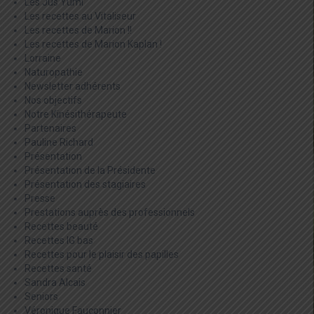
Les Jus Yumi
Les recettes au Vitaliseur
Les recettes de Marion !!
Les recettes de Marion Kaplan !
Lorraine
Naturopathie
Newsletter adhérents
Nos objectifs
Notre Kinésithérapeute
Partenaires
Pauline Richard
Présentation
Présentation de la Présidente
Présentation des stagiaires
Presse
Prestations auprès des professionnels
Recettes beauté
Recettes IG bas
Recettes pour le plaisir des papilles
Recettes santé
Sandra Alcais
Seniors
Véronique Fauconnier