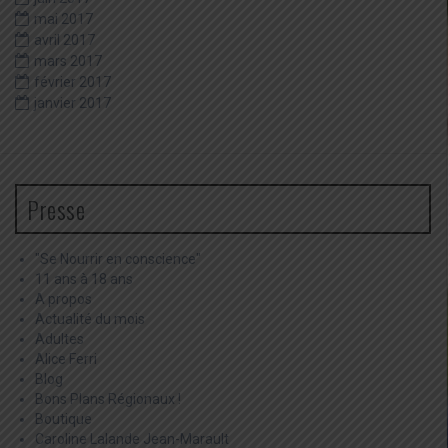
mai 2017
avril 2017
mars 2017
février 2017
janvier 2017
Presse
"Se Nourrir en conscience"
11 ans à 18 ans
A propos
Actualité du mois
Adultes
Alice Ferri
Blog
Bons Plans Régionaux !
Boutique
Caroline Lalande Jean-Marault