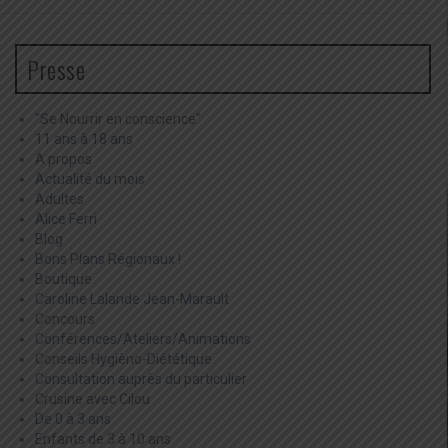
Presse
"Se Nourrir en conscience"
11 ans à 18 ans
A propos
Actualité du mois
Adultes
Alice Ferri
Blog
Bons Plans Régionaux !
Boutique
Caroline Lalande Jean-Marault
Concours
Conférences/Ateliers/Animations
Conseils Hygièno-Diététique
Consultation auprès du particulier
Crusine avec Cilou
De 0 à 3 ans
Enfants de 3 à 10 ans