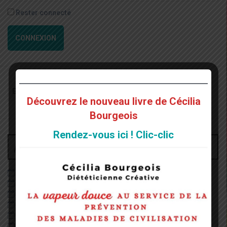
Rester connecté
CONNEXION
Recherche
pour
Découvrez le nouveau livre de Cécilia
:
Bourgeois
Rendez-vous ici ! Clic-clic
Archives
juin 2026
décembre 2022
août 2022
mai 2022
janvier 2022
décembre 2020