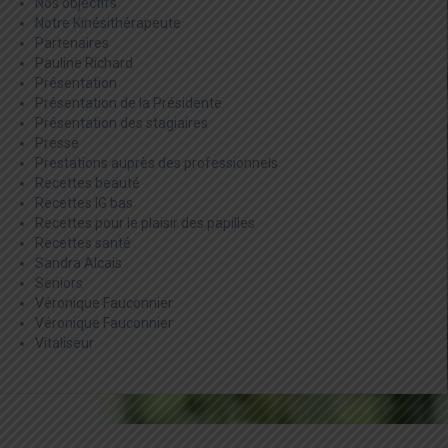
Nos objectifs
Notre Kinésithérapeute
Partenaires
Pauline Richard
Présentation
Présentation de la Présidente
Présentation des stagiaires
Presse
Prestations auprès des professionnels
Recettes beauté
Recettes IG bas
Recettes pour le plaisir des papilles
Recettes santé
Sandra Alcais
Seniors
Véronique Fauconnier
Véronique Fauconnier
Vitaliseur