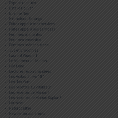
Espace recettes
Estelle Houver
Etienne Niel
Extracteurs Kuvings
Faites appel à mes services
Faites appel à nos services !
Femmes allaitantes
Femmes enceintes
Femmes ménopausées
Jus et Smoothies
Laurent Wiemert
Le Vitaliseur de Marion
Léa Lang
Lectures recommandées
Les Huiles d'olive 18:1
Les Jus Yumi
Les recettes au Vitaliseur
Les recettes de Marion !!
Les recettes de Marion Kaplan !
Lorraine
Naturopathie
Newsletter adhérents