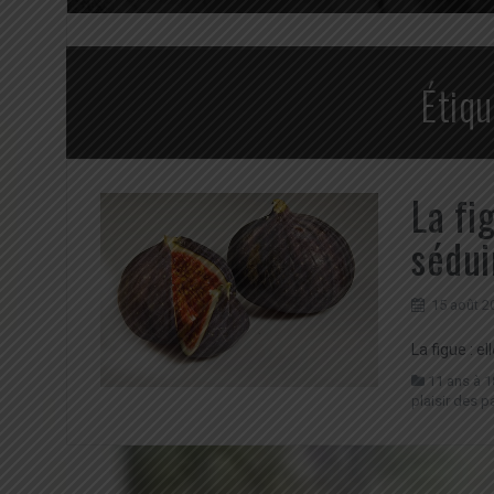
Étiqu
La fi
sédui
15 août 2
La figue : e
11 ans à 1
plaisir des p