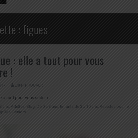
ette :
figues
gue : elle a tout pour vous
re !
017
Estelle HOUVER
lle a tout pour vous séduire !
8 ans
,
Adultes
,
Blog
,
De 0 à 3 ans
,
Enfants de 3 à 10 ans
,
Recettes pour le
apilles
,
Seniors