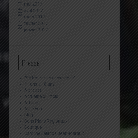
mai 2017
avril 2017
mars 2017
février 2017
janvier 2017
Presse
"Se Nourrir en conscience"
11 ans à 18 ans
A propos
Actualité du mois
Adultes
Alice Ferri
Blog
Bons Plans Régionaux !
Boutique
Caroline Lalande Jean-Marault