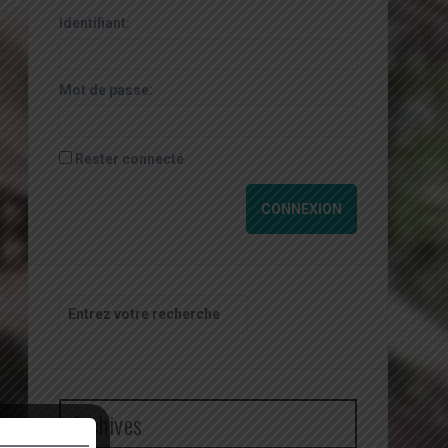
Identifiant:
Mot de passe:
Rester connecté
CONNEXION
Recherche
pour
:
Archives