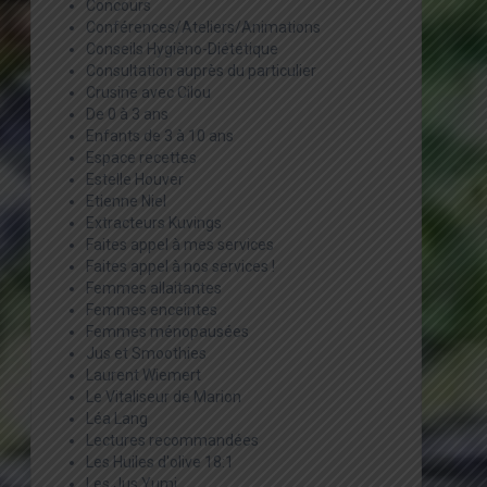
Concours
Conférences/Ateliers/Animations
Conseils Hygièno-Diététique
Consultation auprès du particulier
Crusine avec Cilou
De 0 à 3 ans
Enfants de 3 à 10 ans
Espace recettes
Estelle Houver
Etienne Niel
Extracteurs Kuvings
Faites appel à mes services
Faites appel à nos services !
Femmes allaitantes
Femmes enceintes
Femmes ménopausées
Jus et Smoothies
Laurent Wiemert
Le Vitaliseur de Marion
Léa Lang
Lectures recommandées
Les Huiles d'olive 18:1
Les Jus Yumi