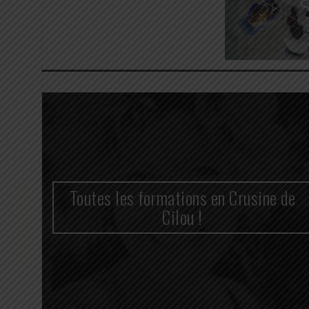
n
Toutes les formations en Crusine de
cace
Cilou !