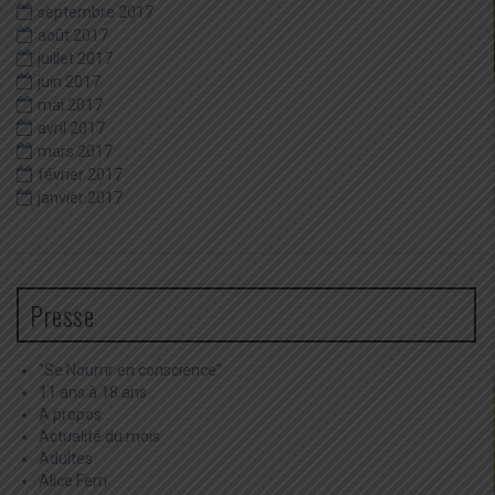
septembre 2017
août 2017
juillet 2017
juin 2017
mai 2017
avril 2017
mars 2017
février 2017
janvier 2017
Presse
"Se Nourrir en conscience"
11 ans à 18 ans
A propos
Actualité du mois
Adultes
Alice Ferri