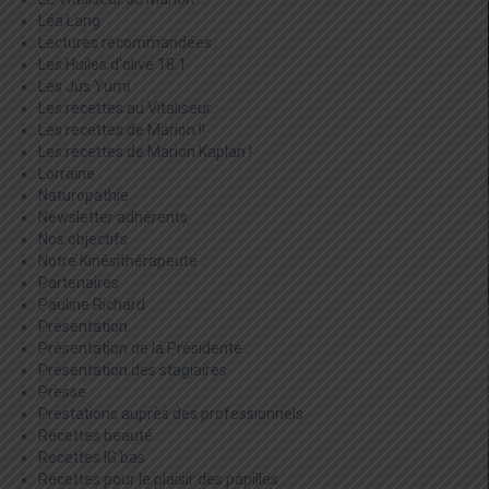
Léa Lang
Lectures recommandées
Les Huiles d'olive 18:1
Les Jus Yumi
Les recettes au Vitaliseur
Les recettes de Marion !!
Les recettes de Marion Kaplan !
Lorraine
Naturopathie
Newsletter adhérents
Nos objectifs
Notre Kinésithérapeute
Partenaires
Pauline Richard
Présentation
Présentation de la Présidente
Présentation des stagiaires
Presse
Prestations auprès des professionnels
Recettes beauté
Recettes IG bas
Recettes pour le plaisir des papilles