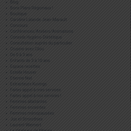
Blog
Bons Plans Régionaux !
Boutique
Caroline Lalande Jean-Marault
Concours
Conférences/Ateliers/Animations
Conseils Hygièno-Diététique
Consultation auprès du particulier
Crusine avec Cilou
De 0 à 3 ans
Enfants de 3 à 10 ans
Espace recettes
Estelle Houver
Etienne Niel
Extracteurs Kuvings
Faites appel à mes services
Faites appel à nos services !
Femmes allaitantes
Femmes enceintes
Femmes ménopausées
Jus et Smoothies
Laurent Wiemert
Le Vitaliseur de Marion