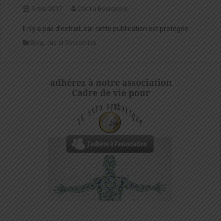
5 mai 2017
Cécilia Bourgeois
Il n’y a pas d’extrait, car cette publication est protégée.
Blog
,
Jus et Smoothies