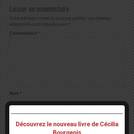
Laisser un commentaire
Votre adresse e-mail ne sera pas publiée.
Les champs
obligatoires sont indiqués avec
*
Commentaire
*
Nom
*
E-mail
*
Découvrez le nouveau livre de Cécilia
Bourgeois