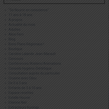
"Se Nourrir en conscience"
11 ans à 18 ans
A propos
Actualité du mois
Adultes
Alice Ferri
Blog
Bons Plans Régionaux !
Boutique
Caroline Lalande Jean-Marault
Concours
Conférences/Ateliers/Animations
Conseils Hygièno-Diététique
Consultation auprès du particulier
Crusine avec Cilou
De 0 à 3 ans
Enfants de 3 à 10 ans
Espace recettes
Estelle Houver
Etienne Niel
Extracteurs Kuvings