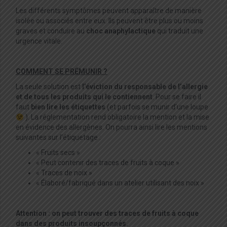
Les différents symptômes peuvent apparaître de manière
isolée ou associés entre eux. Ils peuvent être plus ou moins
graves et conduire au
choc anaphylactique
qui traduit une
urgence vitale.
COMMENT SE PRÉMUNIR ?
La seule solution est
l’éviction du responsable de l’allergie
et de tous les produits qui le contiennent
. Pour se faire il
faut
bien lire les étiquettes
(et parfois se munir d’une loupe
). La réglementation rend obligatoire la mention et la mise
en évidence des allergènes. On pourra ainsi lire les mentions
suivantes sur l’étiquetage :
« Fruits secs »
« Peut contenir des traces de fruits à coque »
« Traces de noix »
« Élaboré/fabriqué dans un atelier utilisant des noix »
Attention : on peut trouver des traces de fruits à coque
dans des produits insoupçonnés.