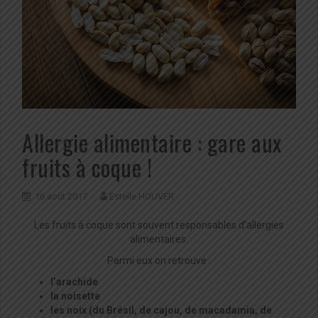
Allergie alimentaire : gare aux
fruits à coque !
16 août 2017
Estelle HOUVER
Les fruits à coque sont souvent responsables d’allergies
alimentaires.
Parmi eux on retrouve :
l’arachide
la noisette
les noix (du Brésil, de cajou, de macadamia, de