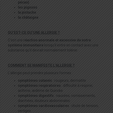
pécan)
les pignons
la pistache
la châtaigne
QU’EST-CE QU’UNE ALLERGIE ?
C’est une
réaction anormale et excessive de notre
système immunitaire
lorsqu’il entre en contact avec une
substance qu’il devrait normalement tolérer.
COMMENT SE MANIFESTE L’ALLERGIE ?
L’allergie peut prendre plusieurs formes :
symptômes cutanés
: rougeurs, dermatite
symptômes respiratoires
: difficulté à respirer,
asthme, œdème de Quincke
symptômes digestifs
: nausées, vomissements,
diarrhées, douleurs abdominales
symptômes cardiovasculaires
: chute de tension,
vertiges