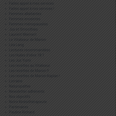
Faites appel à mes services
Faites appel à nos services !
Femmes allaitantes
Femmes enceintes
Femmes ménopausées
Jus et Smoothies
Laurent Wiemert
Le Vitaliseur de Marion
Léa Lang
Lectures recommandées
Les Huiles d'olive 18:1
Les Jus Yumi
Les recettes au Vitaliseur
Les recettes de Marion !!
Les recettes de Marion Kaplan !
Lorraine
Naturopathie
Newsletter adhérents
Nos objectifs
Notre Kinésithérapeute
Partenaires
Pauline Richard