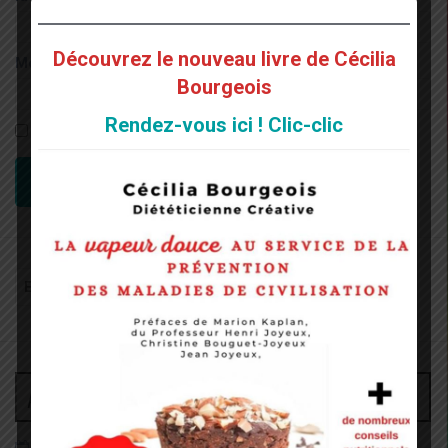
Découvrez le nouveau livre de Cécilia
Mot de passe:
Bourgeois
Rendez-vous ici ! Clic-clic
Rester connecté
CONNEXION
Recherche
pour
:
Archives