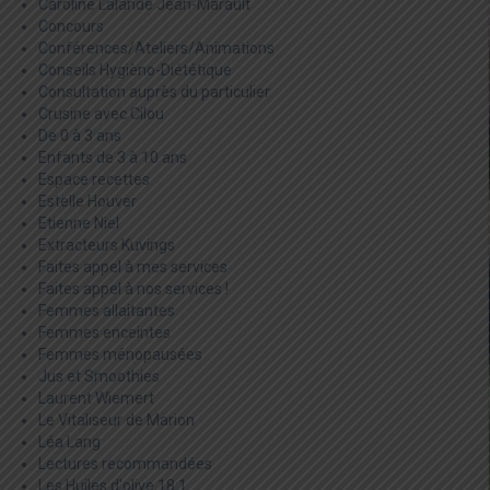
Caroline Lalande Jean-Marault
Concours
Conférences/Ateliers/Animations
Conseils Hygièno-Diététique
Consultation auprès du particulier
Crusine avec Cilou
De 0 à 3 ans
Enfants de 3 à 10 ans
Espace recettes
Estelle Houver
Etienne Niel
Extracteurs Kuvings
Faites appel à mes services
Faites appel à nos services !
Femmes allaitantes
Femmes enceintes
Femmes ménopausées
Jus et Smoothies
Laurent Wiemert
Le Vitaliseur de Marion
Léa Lang
Lectures recommandées
Les Huiles d'olive 18:1