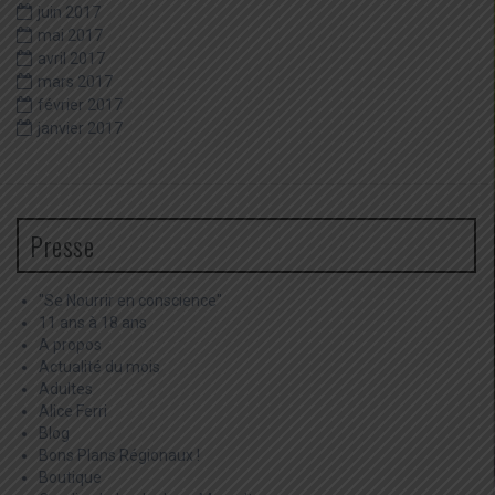
juin 2017
mai 2017
avril 2017
mars 2017
février 2017
janvier 2017
Presse
"Se Nourrir en conscience"
11 ans à 18 ans
A propos
Actualité du mois
Adultes
Alice Ferri
Blog
Bons Plans Régionaux !
Boutique