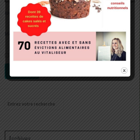
Identifiant:
Mot de passe:
Rester connecté
CONNEXION
Recherche
pour
:
Archives