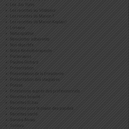
Les Jus Yumi
Les recettes au Vitaliseur
Les recettes de Marion !!
Les recettes de Marion Kaplan !
Lorraine
Naturopathie
Newsletter adhérents
Nos objectifs
Notre Kinésithérapeute
Partenaires
Pauline Richard
Présentation
Présentation de la Présidente
Présentation des stagiaires
Presse
Prestations auprès des professionnels
Recettes beauté
Recettes IG bas
Recettes pour le plaisir des papilles
Recettes santé
Sandra Alcais
Seniors