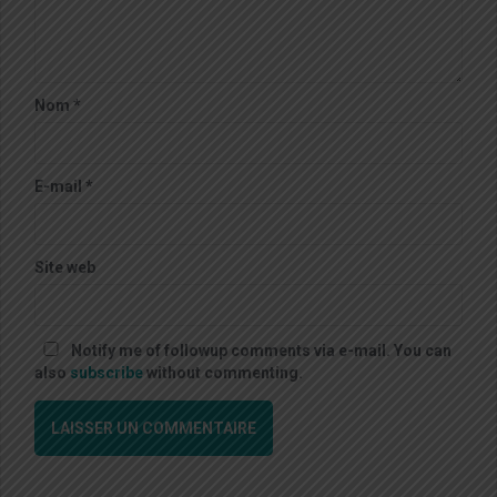
Nom
*
E-mail
*
Site web
Notify me of followup comments via e-mail. You can
also
subscribe
without commenting.