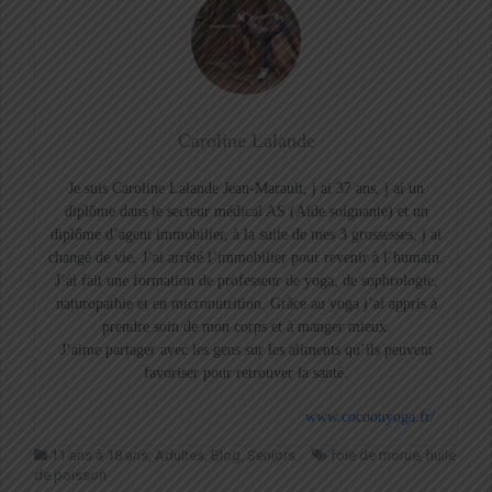
Caroline Lalande
Je suis Caroline Lalande Jean-Marault, j ai 37 ans, j ai un
diplôme dans le secteur médical AS (Aide soignante) et un
diplôme d’agent immobilier, à la suite de mes 3 grossesses, j ai
changé de vie. J’ai arrêté l’immobilier pour revenir à l’humain.
J’ai fait une formation de professeur de yoga, de sophrologie,
naturopathie et en micronutrition. Grâce au yoga j’ai appris à
prendre soin de mon corps et à manger mieux.
J’aime partager avec les gens sur les aliments qu’ils peuvent
favoriser pour retrouver la santé.
www.cocoonyoga.fr/
11 ans à 18 ans
,
Adultes
,
Blog
,
Seniors
foie de morue
,
huile
de poisson