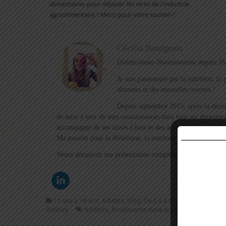
Cécilia Bourgeois
Diététicienne-Nutritionniste depuis 16
Je suis passionnée par la nutrition, l
aliments et des nouvelles recettes !
Depuis septembre 2015, après la décou
de mise à jour de mes connaissances dans tous ses domaines
accompagné de ses mises à jour et des actualités que je sél
Ma passion pour la diététique, la nutrition et l’hygiène de 
Venez découvrir ma présentation complète et mes motivation
11 ans à 18 ans
,
Adultes
,
Blog
,
De 0 à 3 ans
,
Enfants de 3 à
Seniors
Additifs
,
Améliorants dans le pain
,
Arnaque des 