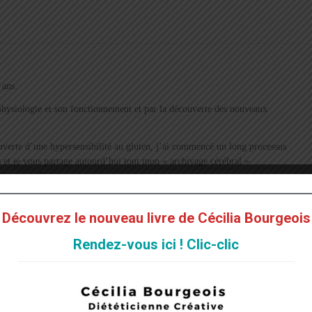
 ans.
a physiologie et son fonctionnement et par la découverte des nouveaux
verte d’une hypersensibilité au gluten, j’ai commencé un long processus
 et je vous partage aujourd’hui tout mon « archivage cérébral »
ectionne judicieusement pour vous.
vie saine sont en perpétuel évolution et l’aventure ne fait que commencer !
s dans l’onglet : A propos – Mot de la Présidente.
Découvrez le nouveau livre de Cécilia Bourgeois
Rendez-vous ici ! Clic-clic
 10 ans
,
Femmes allaitantes
,
Femmes enceintes
,
Femmes ménopausées
,
boulangers
,
Pain