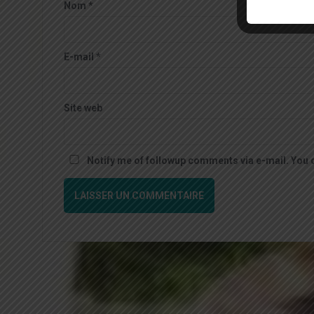
Nom
*
E-mail
*
Site web
Notify me of followup comments via e-mail. You 