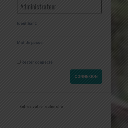
Administrateur
Identifiant:
Mot de passe:
Rester connecté
CONNEXION
Recherche
pour
: