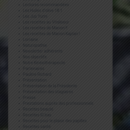
Lectures recommandées
Les Huiles d'olive 18:1
Les Jus Yumi
Les recettes au Vitaliseur
Les recettes de Marion !!
Les recettes de Marion Kaplan !
Lorraine
Naturopathie
Newsletter adhérents
Nos objectifs
Notre Kinésithérapeute
Partenaires
Pauline Richard
Présentation
Présentation de la Présidente
Présentation des stagiaires
Presse
Prestations auprès des professionnels
Recettes beauté
Recettes IG bas
Recettes pour le plaisir des papilles
Recettes santé