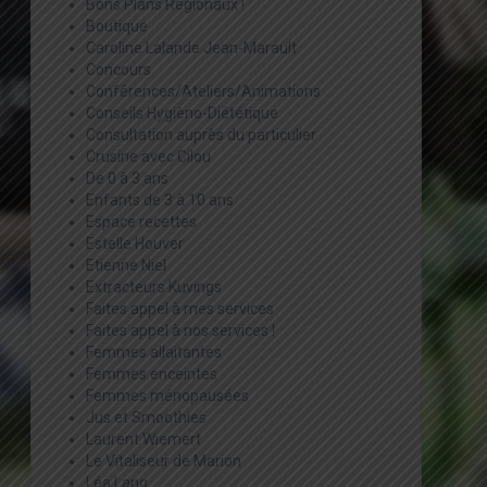
Bons Plans Régionaux !
Boutique
Caroline Lalande Jean-Marault
Concours
Conférences/Ateliers/Animations
Conseils Hygièno-Diététique
Consultation auprès du particulier
Crusine avec Cilou
De 0 à 3 ans
Enfants de 3 à 10 ans
Espace recettes
Estelle Houver
Etienne Niel
Extracteurs Kuvings
Faites appel à mes services
Faites appel à nos services !
Femmes allaitantes
Femmes enceintes
Femmes ménopausées
Jus et Smoothies
Laurent Wiemert
Le Vitaliseur de Marion
Léa Lang