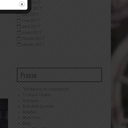
août 2017
juillet 2017
juin 2017
mai 2017
avril 2017
mars 2017
février 2017
janvier 2017
Presse
"Se Nourrir en conscience"
11 ans à 18 ans
A propos
Actualité du mois
Adultes
Alice Ferri
Blog