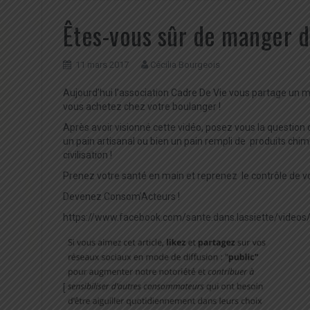
Êtes-vous sûr de manger d
11 mars 2017
Cécilia Bourgeois
Aujourd’hui l’association Cadre De Vie vous partage un mi
vous achetez chez votre boulanger !
Après avoir visionné cette vidéo, posez vous la questio
un pain artisanal ou bien un pain rempli de produits chimi
civilisation !
Prenez votre santé en main et reprenez le contrôle de vo
Devenez Consom’Acteurs !
https://www.facebook.com/sante.dans.lassiette/vide
[