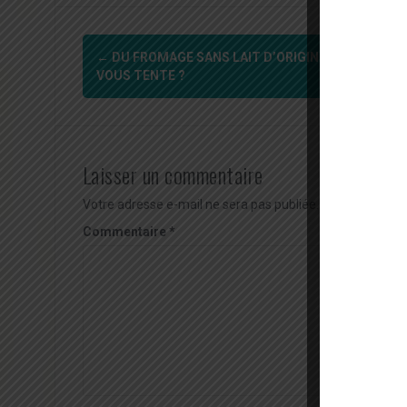
Navigation
←
DU FROMAGE SANS LAIT D’ORIGINE ANIMALE : C
d'article
VOUS TENTE ?
Laisser un commentaire
Votre adresse e-mail ne sera pas publiée.
Les champs obl
Commentaire
*