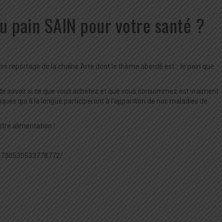
u pain SAIN pour votre santé ?
ni reportage de la chaîne Arte dont le thème abordé est : le pain que
n de savoir si ce que vous achetez et que vous consommez est vraiment
ques qui à la longue participeront à l’apparition de nos maladies de
tre alimentation !
os/730530533778772/