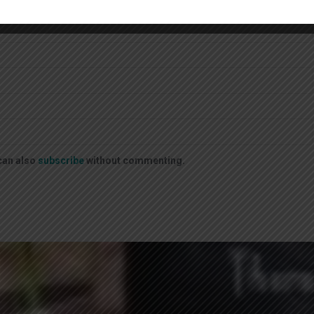
can also
subscribe
without commenting.