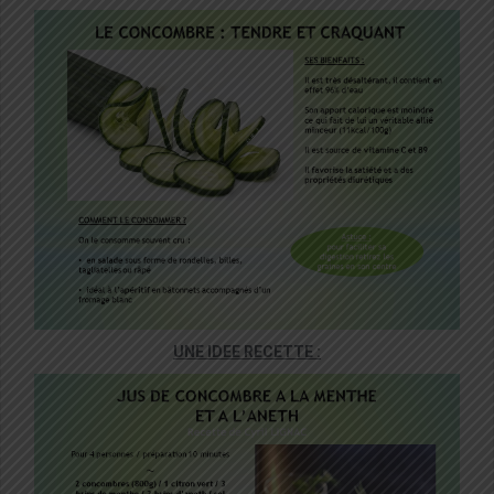
UNE IDEE RECETTE :