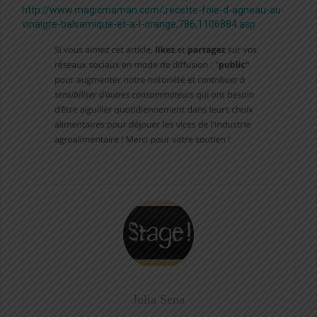
http://www.magicmaman.com/,recette-foie-d-agneau-au-
vinaigre-balsamique-et-a-l-orange,786,1106884.asp
Julia Sena