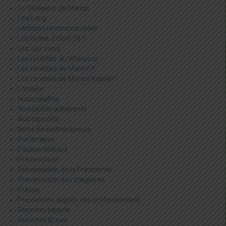
Le Vitaliseur de Marion
Léa Lang
Lectures recommandées
Les Huiles d'olive 18:1
Les Jus Yumi
Les recettes au Vitaliseur
Les recettes de Marion !!
Les recettes de Marion Kaplan !
Lorraine
Naturopathie
Newsletter adhérents
Nos objectifs
Notre Kinésithérapeute
Partenaires
Pauline Richard
Présentation
Présentation de la Présidente
Présentation des stagiaires
Presse
Prestations auprès des professionnels
Recettes beauté
Recettes IG bas