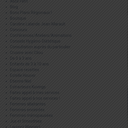
Alice Ferri
Blog
Bons Plans Régionaux !
Boutique
Caroline Lalande Jean-Marault
Concours
Conférences/Ateliers/Animations
Conseils Hygièno-Diététique
Consultation auprès du particulier
Crusine avec Cilou
De 0 à 3 ans
Enfants de 3 à 10 ans
Espace recettes
Estelle Houver
Etienne Niel
Extracteurs Kuvings
Faites appel à mes services
Faites appel à nos services !
Femmes allaitantes
Femmes enceintes
Femmes ménopausées
Jus et Smoothies
Laurent Wiemert