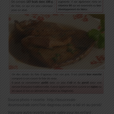
Source photo + recette : http://lesucresale-
doumsouhaib.com/foie-dagneau-poele-a-lail-et-au-persil/
Voici une autre recette sucrée-salée pour les enfant :