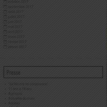
octobre 2017
septembre 2017
août 2017
juillet 2017
juin 2017
mai 2017
avril 2017
mars 2017
février 2017
janvier 2017
Presse
"Se Nourrir en conscience"
11 ans à 18 ans
A propos
Actualité du mois
Adultes