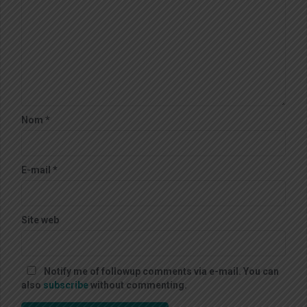
Nom
*
E-mail
*
Site web
Notify me of followup comments via e-mail. You can
also
subscribe
without commenting.