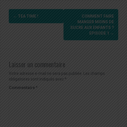
Navigation
←
TEA TIME !
COMMENT FAIRE
d'article
MANGER MOINS DE
SUCRE AUX ENFANTS ?
EPISODE 1
→
Laisser un commentaire
Votre adresse e-mail ne sera pas publiée.
Les champs
obligatoires sont indiqués avec
*
Commentaire
*