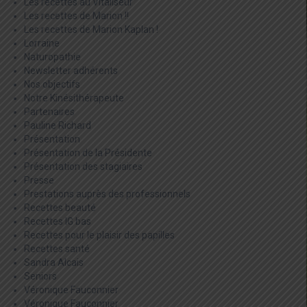
Les recettes au Vitaliseur
Les recettes de Marion !!
Les recettes de Marion Kaplan !
Lorraine
Naturopathie
Newsletter adhérents
Nos objectifs
Notre Kinésithérapeute
Partenaires
Pauline Richard
Présentation
Présentation de la Présidente
Présentation des stagiaires
Presse
Prestations auprès des professionnels
Recettes beauté
Recettes IG bas
Recettes pour le plaisir des papilles
Recettes santé
Sandra Alcais
Seniors
Véronique Fauconnier
Véronique Fauconnier