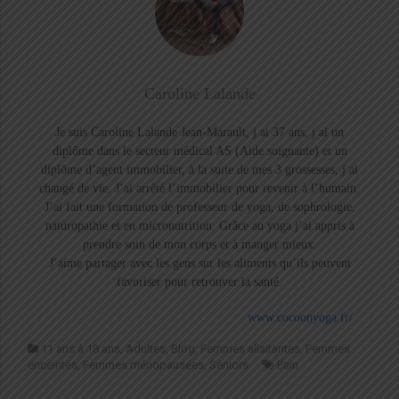
Caroline Lalande
Je suis Caroline Lalande Jean-Marault, j ai 37 ans, j ai un
diplôme dans le secteur médical AS (Aide soignante) et un
diplôme d’agent immobilier, à la suite de mes 3 grossesses, j ai
changé de vie. J’ai arrêté l’immobilier pour revenir à l’humain.
J’ai fait une formation de professeur de yoga, de sophrologie,
naturopathie et en micronutrition. Grâce au yoga j’ai appris à
prendre soin de mon corps et à manger mieux.
J’aime partager avec les gens sur les aliments qu’ils peuvent
favoriser pour retrouver la santé.
www.cocoonyoga.fr/
11 ans à 18 ans
,
Adultes
,
Blog
,
Femmes allaitantes
,
Femmes
enceintes
,
Femmes ménopausées
,
Seniors
Pain