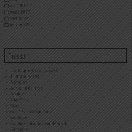
avril 2017
mars 2017
février 2017
janvier 2017
Presse
"Se Nourrir en conscience"
11 ans à 18 ans
A propos
Actualité du mois
Adultes
Alice Ferri
Blog
Bons Plans Régionaux !
Boutique
Caroline Lalande Jean-Marault
Concours