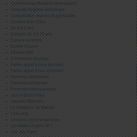
Conférences/Ateliers/Animations
Conseils Hygièno-Diététique
Consultation auprès du particulier
Crusine avec Cilou
De 0 à 3 ans
Enfants de 3 à 10 ans
Espace recettes
Estelle Houver
Etienne Niel
Extracteurs Kuvings
Faites appel à mes services
Faites appel à nos services !
Femmes allaitantes
Femmes enceintes
Femmes ménopausées
Jus et Smoothies
Laurent Wiemert
Le Vitaliseur de Marion
Léa Lang
Lectures recommandées
Les Huiles d'olive 18:1
Les Jus Yumi