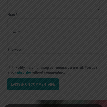
Nom
*
E-mail
*
Site web
Notify me of followup comments via e-mail. You can
also
subscribe
without commenting.