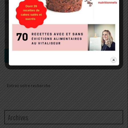
Identifiant:
Mot de passe:
Rester connecté
CONNEXION
Recherche
pour
:
Archives