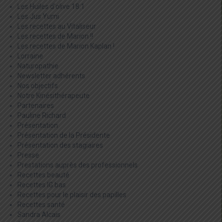
Les Huiles d'olive 18:1
Les Jus Yumi
Les recettes au Vitaliseur
Les recettes de Marion !!
Les recettes de Marion Kaplan !
Lorraine
Naturopathie
Newsletter adhérents
Nos objectifs
Notre Kinésithérapeute
Partenaires
Pauline Richard
Présentation
Présentation de la Présidente
Présentation des stagiaires
Presse
Prestations auprès des professionnels
Recettes beauté
Recettes IG bas
Recettes pour le plaisir des papilles
Recettes santé
Sandra Alcais