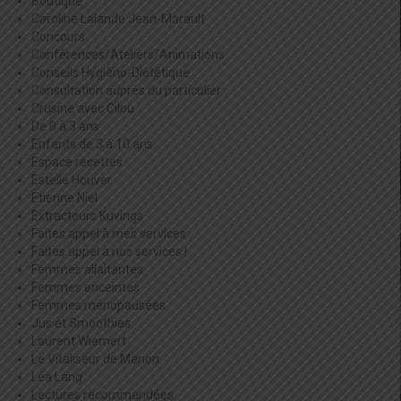
Boutique
Caroline Lalande Jean-Marault
Concours
Conférences/Ateliers/Animations
Conseils Hygièno-Diététique
Consultation auprès du particulier
Crusine avec Cilou
De 0 à 3 ans
Enfants de 3 à 10 ans
Espace recettes
Estelle Houver
Etienne Niel
Extracteurs Kuvings
Faites appel à mes services
Faites appel à nos services !
Femmes allaitantes
Femmes enceintes
Femmes ménopausées
Jus et Smoothies
Laurent Wiemert
Le Vitaliseur de Marion
Léa Lang
Lectures recommandées