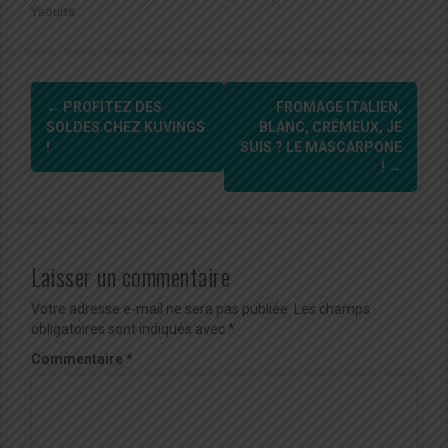
Yaourts
Navigation
←
PROFITEZ DES
FROMAGE ITALIEN,
d'article
SOLDES CHEZ KUVINGS
BLANC, CRÉMEUX, JE
!
SUIS ? LE MASCARPONE
!
→
Laisser un commentaire
Votre adresse e-mail ne sera pas publiée.
Les champs
obligatoires sont indiqués avec
*
Commentaire
*