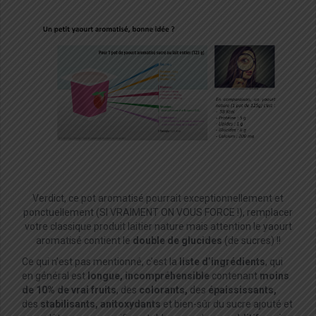
Verdict, ce pot aromatisé pourrait exceptionnellement et
ponctuellement (SI VRAIMENT ON VOUS FORCE !), remplacer
votre classique produit laitier nature mais attention le yaourt
aromatisé contient le
double de glucides
(de sucres) !!
Ce qui n’est pas mentionné, c’est la
liste d’ingrédients
, qui
en général est
longue, incompréhensible
contenant
moins
de 10% de vrai fruits
, des
colorants,
des
épaississants,
des
stabilisants, anitoxydants
et bien-sûr du sucre ajouté et