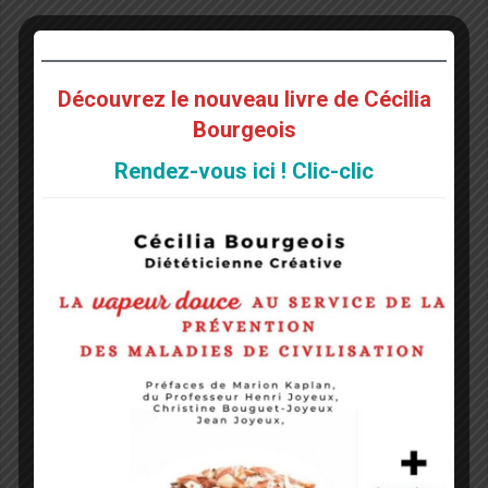
Découvrez le nouveau livre de Cécilia
Nom
*
Bourgeois
Rendez-vous ici ! Clic-clic
E-mail
*
Site web
Notify me of followup comments via e-mail. You can
also
subscribe
without commenting.