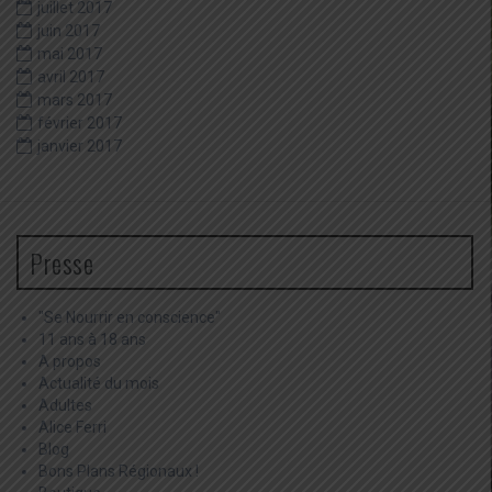
juillet 2017
juin 2017
mai 2017
avril 2017
mars 2017
février 2017
janvier 2017
Presse
"Se Nourrir en conscience"
11 ans à 18 ans
A propos
Actualité du mois
Adultes
Alice Ferri
Blog
Bons Plans Régionaux !