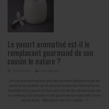
Le yaourt aromatisé est-il le
remplacant gourmand de son
cousin le nature ?
16 juillet 2018
Karine Melczer
Les yaourts aromatisés sont des produits plébiscités par les
petits et les grands car ils associent selon les fabricants les
bienfaits d’un yaourt ou d’un verre de lait (le calcium pour les
os costaux), à la douceur d’une gourmandise naturelle (notre
ami le fruit)… Mais qu’en est-il en réalité…. ?