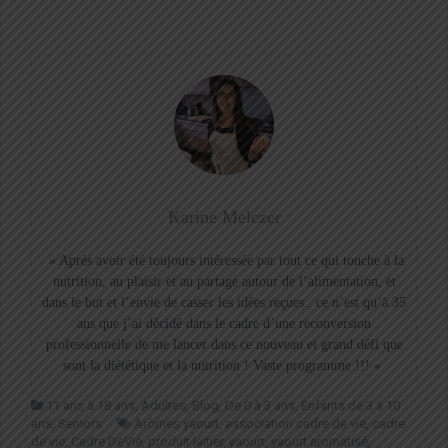
Karine Melczer
» Après avoir été toujours intéressée par tout ce qui touche à la
nutrition, au plaisir et au partage autour de l’alimentation, et
dans le but et l’envie de casser les idées reçues.. ce n’est qu’à 35
ans que j’ai décidé dans le cadre d’une reconversion
professionnelle de me lancer dans ce nouveau et grand défi que
sont la diététique et la nutrition ! Vaste programme !!! «
11 ans à 18 ans
,
Adultes
,
Blog
,
De 0 à 3 ans
,
Enfants de 3 à 10
ans
,
Seniors
Arômes yaourt
,
association cadre de vie
,
cadre
de vie
,
Cadre DeVie
,
produit laitier
,
yaourt
,
yaourt aromatisé
,