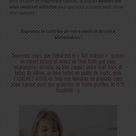
pour clôturer ce magnifique tableau, quelques
additifs qui
vous rendront addictes
pour que vous puissiez avoir envie
d’en racheter !
Reprenez le contrôle de votre santé et de votre
alimentation !
Souvenez-vous, que l’idéal est le « fait-maison » : prenez
un yaourt nature et mixez un fruit frais que vous
incorporerez ensuite, ou bien coupez votre fruit frais et
faites de même, ou bien faites un coulis de fruits, mais
ELOIGNEZ-VOUS de tous ces linéaires de produits sans
vraie s
aveur, avec des quantités de fruits proches de 0 !!!
Bouhhhh :-s