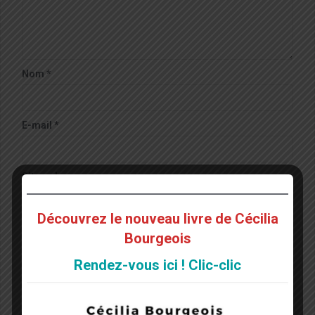
Nom
*
E-mail
*
Site web
Découvrez le nouveau livre de Cécilia
Notify me of followup comments via e-mail. You can
Bourgeois
also
subscribe
without commenting.
Rendez-vous ici ! Clic-clic