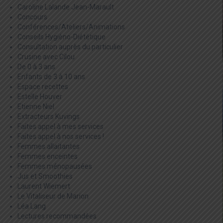
Caroline Lalande Jean-Marault
Concours
Conférences/Ateliers/Animations
Conseils Hygièno-Diététique
Consultation auprès du particulier
Crusine avec Cilou
De 0 à 3 ans
Enfants de 3 à 10 ans
Espace recettes
Estelle Houver
Etienne Niel
Extracteurs Kuvings
Faites appel à mes services
Faites appel à nos services !
Femmes allaitantes
Femmes enceintes
Femmes ménopausées
Jus et Smoothies
Laurent Wiemert
Le Vitaliseur de Marion
Léa Lang
Lectures recommandées