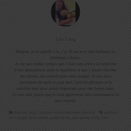
Léa Lang
Bonjour, je m’appelle Léa, j’ai 20 ans et je suis étudiante en
diététique à Reims.
Je me suis rendue compte que j’étais sans arrêt à la recherche
d’une alimentation saine et équilibrée et que j’aimais chercher
des astuces, des conseils pour bien manger. Je suis aussi
passionnée de sport et pour moi l’activité physique et la
nutrition sont deux points importants pour une bonne santé.
Ce sera avec plaisir que je vous apporterais mes connaissances et
mes conseils.
Adultes
,
Blog
,
Lectures recommandées
,
Seniors
arrêtons
de manger de la merde
,
cadre de vie
,
jean pierre coffe
,
livre