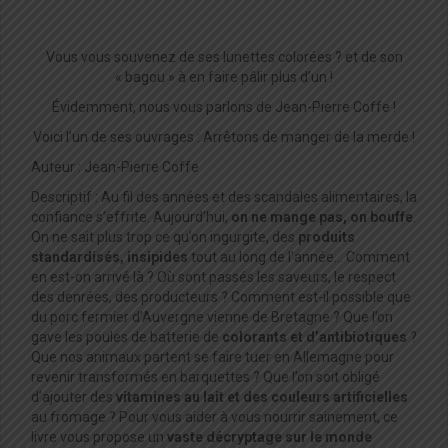
Vous vous souvenez de ses lunettes colorées ? et de son
« bagou » à en faire pâlir plus d’un !
Évidemment, nous vous parlons de Jean-Pierre Coffe !
Voici l’un de ses ouvrages : Arrêtons de manger de la merde !
Auteur : Jean-Pierre Coffe
Descriptif : Au fil des années et des scandales alimentaires, la
confiance s’effrite. Aujourd’hui,
on ne mange pas, on bouffe
.
On ne sait plus trop ce qu’on ingurgite, des
produits
standardisés, insipides
tout au long de l’année… Comment
en est-on arrivé là ? Où sont passés les saveurs, le respect
des denrées, des producteurs ? Comment est-il possible que
du porc fermier d’Auvergne vienne de Bretagne ? Que l’on
gave les poules de batterie de
colorants et d’antibiotiques
?
Que nos animaux partent se faire tuer en Allemagne pour
revenir transformés en barquettes ? Que l’on soit obligé
d’ajouter des
vitamines au lait et des couleurs artificielles
au fromage ? Pour vous aider à vous nourrir sainement, ce
livre vous propose un
vaste décryptage sur le monde