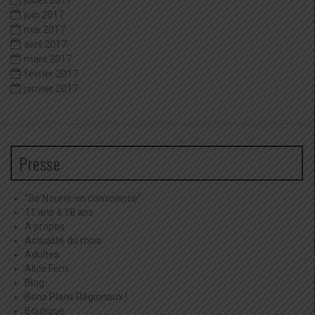
juin 2017
mai 2017
avril 2017
mars 2017
février 2017
janvier 2017
Presse
"Se Nourrir en conscience"
11 ans à 18 ans
A propos
Actualité du mois
Adultes
Alice Ferri
Blog
Bons Plans Régionaux !
Boutique