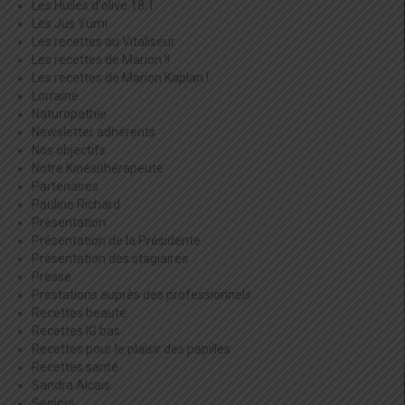
Les Huiles d'olive 18:1
Les Jus Yumi
Les recettes au Vitaliseur
Les recettes de Marion !!
Les recettes de Marion Kaplan !
Lorraine
Naturopathie
Newsletter adhérents
Nos objectifs
Notre Kinésithérapeute
Partenaires
Pauline Richard
Présentation
Présentation de la Présidente
Présentation des stagiaires
Presse
Prestations auprès des professionnels
Recettes beauté
Recettes IG bas
Recettes pour le plaisir des papilles
Recettes santé
Sandra Alcais
Seniors