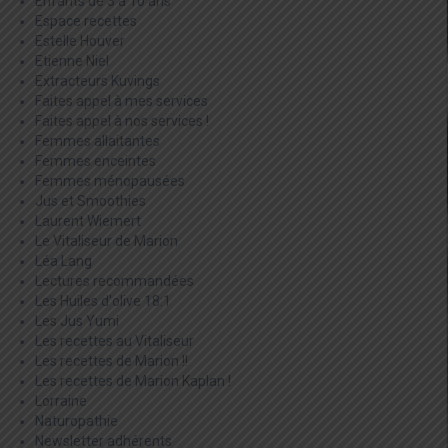
Enfants de 3 à 10 ans
Espace recettes
Estelle Houver
Etienne Niel
Extracteurs Kuvings
Faites appel à mes services
Faites appel à nos services !
Femmes allaitantes
Femmes enceintes
Femmes ménopausées
Jus et Smoothies
Laurent Wiemert
Le Vitaliseur de Marion
Léa Lang
Lectures recommandées
Les Huiles d'olive 18:1
Les Jus Yumi
Les recettes au Vitaliseur
Les recettes de Marion !!
Les recettes de Marion Kaplan !
Lorraine
Naturopathie
Newsletter adhérents