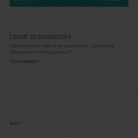
d'article
Laisser un commentaire
Votre adresse e-mail ne sera pas publiée.
Les champs
obligatoires sont indiqués avec
*
Commentaire
*
Nom
*