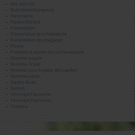
Nos objectifs
Notre Kinésithérapeute
Partenaires
Pauline Richard
Présentation
Présentation de la Présidente
Présentation des stagiaires
Presse
Prestations auprès des professionnels
Recettes beauté
Recettes IG bas
Recettes pour le plaisir des papilles
Recettes santé
Sandra Alcais
Seniors
Véronique Fauconnier
Véronique Fauconnier
Vitaliseur