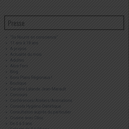
Presse
"Se Nourrir en conscience"
11 ans à 18 ans
A propos
Actualité du mois
Adultes
Alice Ferri
Blog
Bons Plans Régionaux !
Boutique
Caroline Lalande Jean-Marault
Concours
Conférences/Ateliers/Animations
Conseils Hygièno-Diététique
Consultation auprès du particulier
Crusine avec Cilou
De 0 à 3 ans