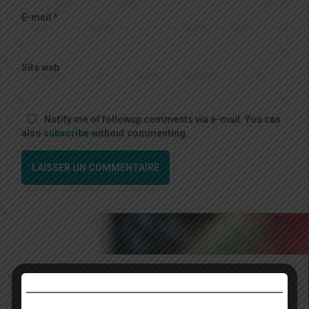
E-mail
*
Site web
Notify me of followup comments via e-mail. You can
also
subscribe
without commenting.