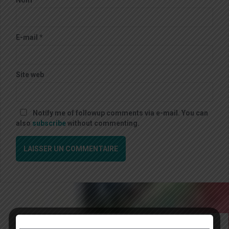
Nom
*
E-mail
*
Site web
Notify me of followup comments via e-mail. You can
also
subscribe
without commenting.