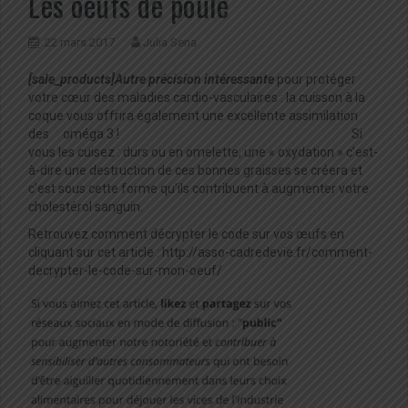
Les oeufs de poule
22 mars 2017
Julia Sena
[sale_products]Autre précision intéressante
pour protéger
votre cœur des maladies cardio-vasculaires : la cuisson à la
coque vous offrira également une excellente assimilation
des oméga 3 ! Si
vous les cuisez : durs ou en omelette, une « oxydation » c’est-
à-dire une destruction de ces bonnes graisses se créera et
c’est sous cette forme qu’ils contribuent à augmenter votre
cholestérol sanguin.
Retrouvez comment décrypter le code sur vos œufs en
cliquant sur cet article : http://asso-cadredevie.fr/comment-
decrypter-le-code-sur-mon-oeuf/