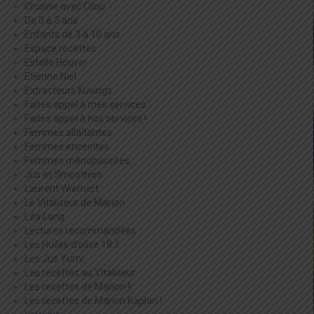
Crusine avec Cilou
De 0 à 3 ans
Enfants de 3 à 10 ans
Espace recettes
Estelle Houver
Etienne Niel
Extracteurs Kuvings
Faites appel à mes services
Faites appel à nos services !
Femmes allaitantes
Femmes enceintes
Femmes ménopausées
Jus et Smoothies
Laurent Wiemert
Le Vitaliseur de Marion
Léa Lang
Lectures recommandées
Les Huiles d'olive 18:1
Les Jus Yumi
Les recettes au Vitaliseur
Les recettes de Marion !!
Les recettes de Marion Kaplan !