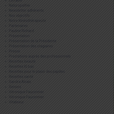
Lorraine
Naturopathie
Newsletter adhérents
Nos objectifs
Notre Kinésithérapeute
Partenaires
Pauline Richard
Présentation
Présentation de la Présidente
Présentation des stagiaires
Presse
Prestations auprès des professionnels
Recettes beauté
Recettes IG bas
Recettes pour le plaisir des papilles
Recettes santé
Sandra Alcais
Seniors
Véronique Fauconnier
Véronique Fauconnier
Vitaliseur