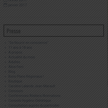
février 2017
janvier 2017
Presse
"Se Nourrir en conscience"
11 ans à 18 ans
A propos
Actualité du mois
Adultes
Alice Ferri
Blog
Bons Plans Régionaux !
Boutique
Caroline Lalande Jean-Marault
Concours
Conférences/Ateliers/Animations
Conseils Hygièno-Diététique
Consultation auprès du particulier