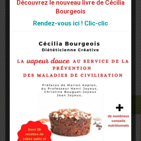
Découvrez le nouveau livre de Cécilia
E-mail
*
Bourgeois
Rendez-vous ici ! Clic-clic
Site web
Notify me of followup comments via e-mail. You can
also
subscribe
without commenting.