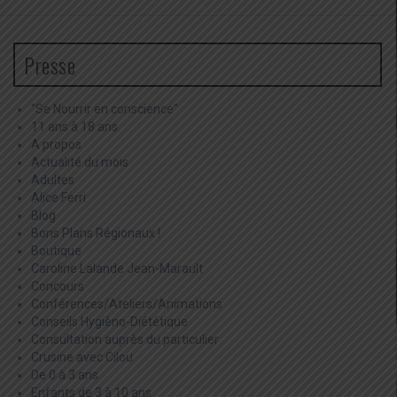
Presse
"Se Nourrir en conscience"
11 ans à 18 ans
A propos
Actualité du mois
Adultes
Alice Ferri
Blog
Bons Plans Régionaux !
Boutique
Caroline Lalande Jean-Marault
Concours
Conférences/Ateliers/Animations
Conseils Hygièno-Diététique
Consultation auprès du particulier
Crusine avec Cilou
De 0 à 3 ans
Enfants de 3 à 10 ans