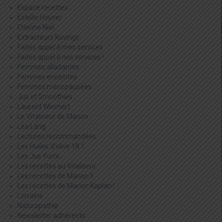
Espace recettes
Estelle Houver
Etienne Niel
Extracteurs Kuvings
Faites appel à mes services
Faites appel à nos services !
Femmes allaitantes
Femmes enceintes
Femmes ménopausées
Jus et Smoothies
Laurent Wiemert
Le Vitaliseur de Marion
Léa Lang
Lectures recommandées
Les Huiles d'olive 18:1
Les Jus Yumi
Les recettes au Vitaliseur
Les recettes de Marion !!
Les recettes de Marion Kaplan !
Lorraine
Naturopathie
Newsletter adhérents