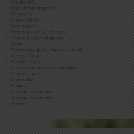
Nos objectifs
Notre Kinésithérapeute
Partenaires
Pauline Richard
Présentation
Présentation de la Présidente
Présentation des stagiaires
Presse
Prestations auprès des professionnels
Recettes beauté
Recettes IG bas
Recettes pour le plaisir des papilles
Recettes santé
Sandra Alcais
Seniors
Véronique Fauconnier
Véronique Fauconnier
Vitaliseur