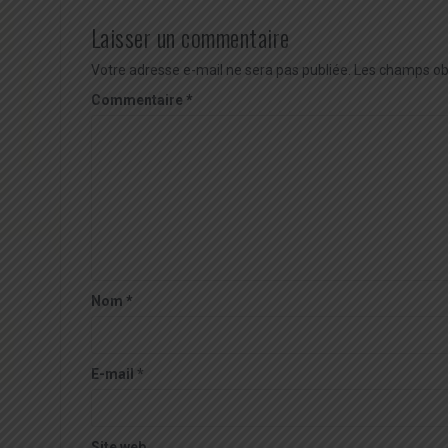
Laisser un commentaire
Votre adresse e-mail ne sera pas publiée.
Les champs obl
Commentaire
*
Nom
*
E-mail
*
Site web