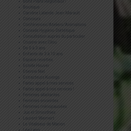
Bons Plans Régionaux !
Boutique
Caroline Lalande Jean-Marault
Concours
Conférences/Ateliers/Animations
Conseils Hygièno-Diététique
Consultation auprès du particulier
Crusine avec Cilou
De 0 à 3 ans
Enfants de 3 à 10 ans
Espace recettes
Estelle Houver
Etienne Niel
Extracteurs Kuvings
Faites appel à mes services
Faites appel à nos services !
Femmes allaitantes
Femmes enceintes
Femmes ménopausées
Jus et Smoothies
Laurent Wiemert
Le Vitaliseur de Marion
Léa Lang