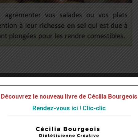
ttes !
Découvrez le nouveau livre de Cécilia Bourgeois
de découvrir toutes les variétés d’olives Françaises et des pays
Rendez-vous ici ! Clic-clic