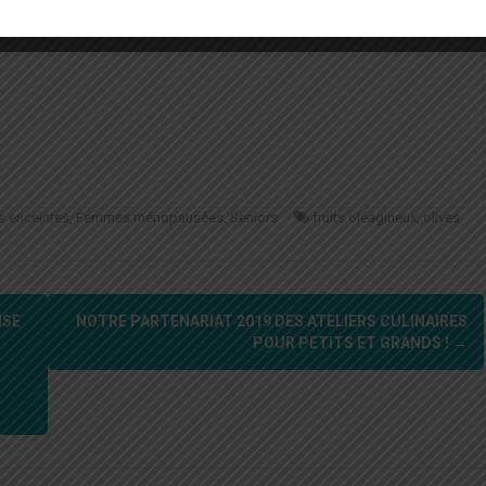
 enceintes
,
Femmes ménopausées
,
Seniors
fruits oléagineux
,
olives
ISE
NOTRE PARTENARIAT 2019 DES ATELIERS CULINAIRES
POUR PETITS ET GRANDS !
→