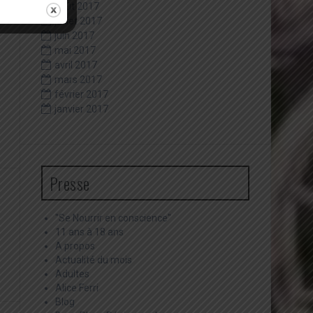
août 2017
juillet 2017
juin 2017
mai 2017
avril 2017
mars 2017
février 2017
janvier 2017
Presse
"Se Nourrir en conscience"
11 ans à 18 ans
A propos
Actualité du mois
Adultes
Alice Ferri
Blog