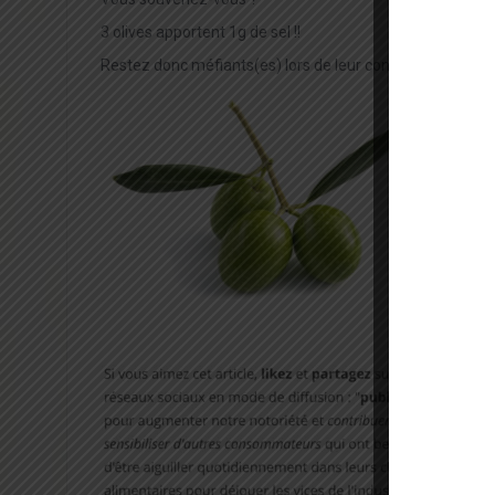
3 olives apportent 1g de sel !!
Restez donc méfiants(es) lors de leur consommation !