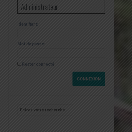
Administrateur
Identifiant:
Mot de passe:
Rester connecté
CONNEXION
Recherche
pour
: