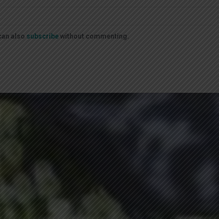
can also
subscribe
without commenting.