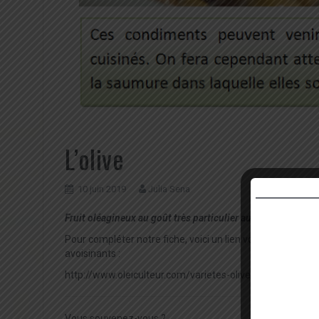
L’olive
10 juin 2019
Julia Sena
Fruit oléagineux au goût très particulier aux multiples face
Pour compléter notre fiche, voici un lien vous permettant 
avoisinants :
http://www.oleiculteur.com/varietes-olives.html
Vous souvenez-vous ?