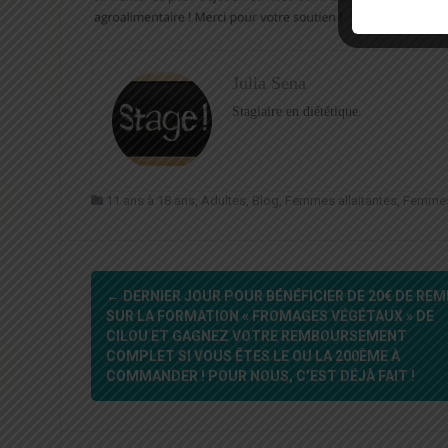
Julia Sena
Stagiaire en diététique.
11 ans à 18 ans
,
Adultes
,
Blog
,
Femmes allaitantes
,
Femmes
Navigation
←
DERNIER JOUR POUR BÉNÉFICIER DE 20€ DE REM
d'article
SUR LA FORMATION « FROMAGES VÉGÉTAUX » DE
CILOU ET GAGNEZ VOTRE REMBOURSEMENT
COMPLET SI VOUS ÊTES LE OU LA 200ÈME À
COMMANDER ! POUR NOUS, C’EST DÉJÀ FAIT !