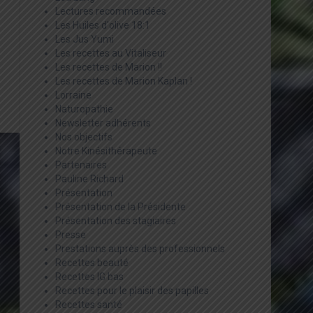
Lectures recommandées
Les Huiles d'olive 18:1
Les Jus Yumi
Les recettes au Vitaliseur
Les recettes de Marion !!
Les recettes de Marion Kaplan !
Lorraine
Naturopathie
Newsletter adhérents
Nos objectifs
Notre Kinésithérapeute
Partenaires
Pauline Richard
Présentation
Présentation de la Présidente
Présentation des stagiaires
Presse
Prestations auprès des professionnels
Recettes beauté
Recettes IG bas
Recettes pour le plaisir des papilles
Recettes santé