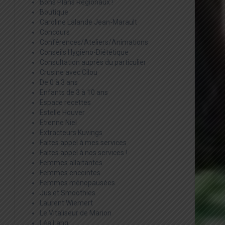
Bons Plans Régionaux !
Boutique
Caroline Lalande Jean-Marault
Concours
Conférences/Ateliers/Animations
Conseils Hygièno-Diététique
Consultation auprès du particulier
Crusine avec Cilou
De 0 à 3 ans
Enfants de 3 à 10 ans
Espace recettes
Estelle Houver
Etienne Niel
Extracteurs Kuvings
Faites appel à mes services
Faites appel à nos services !
Femmes allaitantes
Femmes enceintes
Femmes ménopausées
Jus et Smoothies
Laurent Wiemert
Le Vitaliseur de Marion
Léa Lang