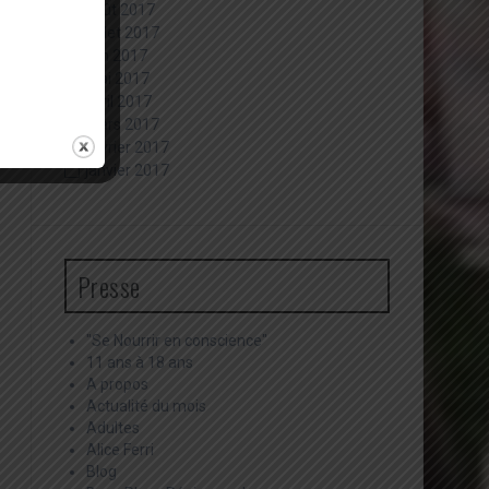
août 2017
juillet 2017
juin 2017
mai 2017
avril 2017
mars 2017
février 2017
janvier 2017
Presse
"Se Nourrir en conscience"
11 ans à 18 ans
A propos
Actualité du mois
Adultes
Alice Ferri
Blog