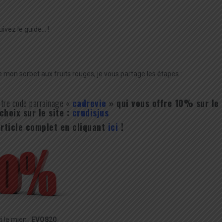
uivez le guide… !
de mon sorbet aux fruits rouges, je vous partage les étapes :
otre code parrainage «
cadrevie
» qui vous offre 10% sur le
choix sur le site :
crudisjus
rticle complet en cliquant
ici
!
i le mien :
EVO820