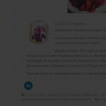
Cécilia Bourgeois
Diététicienne-Nutritionniste depuis 16
Je suis passionnée par la nutrition, l
aliments et des nouvelles recettes !
Depuis septembre 2015, après la décou
de mise à jour de mes connaissances dans tous ses domaines
accompagné de ses mises à jour et des actualités que je sél
Ma passion pour la diététique, la nutrition et l’hygiène de 
Venez découvrir ma présentation complète et mes motivation
11 ans à 18 ans
,
Adultes
,
Blog
,
Bons Plans Régionaux !
,
De 0
pour le plaisir des papilles
,
Recettes santé
,
Seniors
evo8