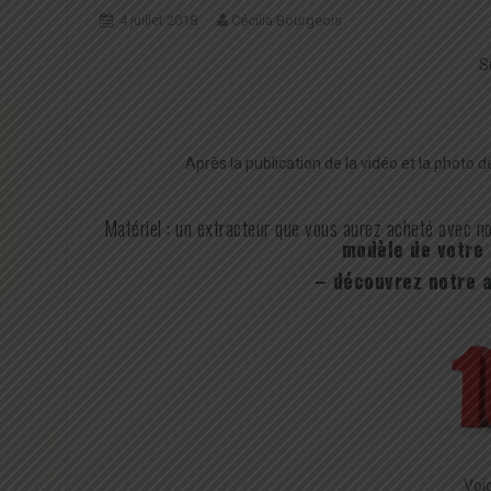
4 juillet 2018
Cécilia Bourgeois
S
Après la publication de la vidéo et la photo 
Matériel : un extracteur que vous aurez acheté avec n
modèle de votre 
– découvrez notre a
Voic