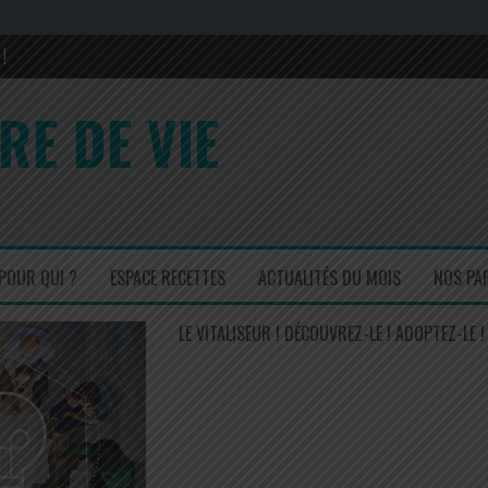
!
rons sa composition en 2017 et 2022
RE DE VIE
is ! Un régal !
cuisinez simple mais efficace !
POUR QUI ?
ESPACE RECETTES
ACTUALITÉS DU MOIS
NOS PA
LE VITALISEUR ! DÉCOUVREZ-LE ! ADOPTEZ-LE !