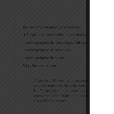
Ingrédients Bio pour 2 personnes :
4-5 fraises de vore jardin ou bien des fraises bio, locales
1 petite poignée de mûres (peut-être pas encore suffisa
1 petite poignée de groseilles
1 petite poignée de cassis
3 feuilles de menthe
A faire la veille : nettoyer tous les fruits, les étal
Le lendemain, installer votre extracteur en insérant l
Il suffit simplement de mettre tous les fruits surgelé
Lorsque tous les fruits sont passés, vous pouvez 
noir à 85% de cacao !