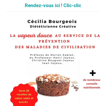
Rendez-vous ici ! Clic-clic
mment mûres hihi, prenez s’en des surgelées)
er sur une assiette et mettre au congelateur toute la nuit.
e kit sorbet et c’est parti ! Un vrai jeu d’enfants !
s l’un derrière l’autre.
ciselez la menthe et pourquoi pas ajouter quelques copeaux de chocolat