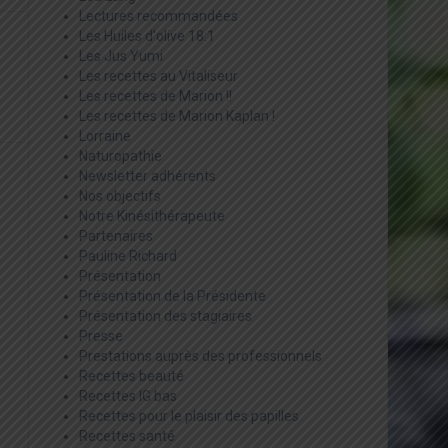
Lectures recommandées
Les Huiles d'olive 18:1
Les Jus Yumi
Les recettes au Vitaliseur
Les recettes de Marion !!
Les recettes de Marion Kaplan !
Lorraine
Naturopathie
Newsletter adhérents
Nos objectifs
Notre Kinésithérapeute
Partenaires
Pauline Richard
Présentation
Présentation de la Présidente
Présentation des stagiaires
Presse
Prestations auprès des professionnels
Recettes beauté
Recettes IG bas
Recettes pour le plaisir des papilles
Recettes santé