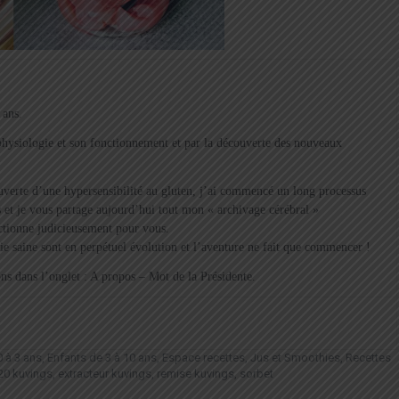
 ans.
a physiologie et son fonctionnement et par la découverte des nouveaux
verte d’une hypersensibilité au gluten, j’ai commencé un long processus
 et je vous partage aujourd’hui tout mon « archivage cérébral »
ectionne judicieusement pour vous.
vie saine sont en perpétuel évolution et l’aventure ne fait que commencer !
s dans l’onglet : A propos – Mot de la Présidente.
 à 3 ans
,
Enfants de 3 à 10 ans
,
Espace recettes
,
Jus et Smoothies
,
Recettes
20 kuvings
,
extracteur kuvings
,
remise kuvings
,
sorbet