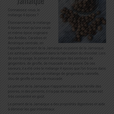
Jamaïque
Connaissez-vous, le
mélange 4 épices ?
Étonnamment, le mélange
4 épices n’est qu’une seule
et même épice originaire
des Antilles, Caraïbes et
Amérique centrale, on
l’appelle le piment de la Jamaïque ou poivre de la Jamaïque.
Les aztèques l’utilisaient dans la fabrication du chocolat. Lors
de son broyage, le piment développe des senteurs de
gingembre, de girofle, de muscade et de poivre. De ces
saveurs, il a été crée le mélange 4 épices que l’on trouve dans
le commerce qui est un mélange de gingembre, cannelle,
clou de girofle et noix de muscade.
Le piment de la Jamaïque n’appartient pas à la famille des
poivres, ni des piments, il n’a pas de note piquante, mais est
très concentré en goût.
Le piment de la Jamaïque a des propriétés digestives et aide
à éliminer les gaz intestinaux.