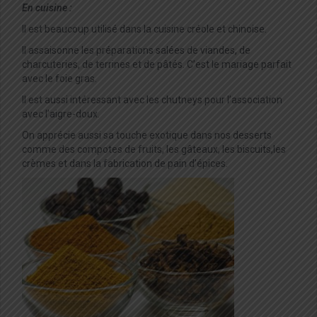
En cuisine :
Il est beaucoup utilisé dans la cuisine créole et chinoise.
Il assaisonne les préparations salées de viandes, de
charcuteries, de terrines et de pâtés. C’est le mariage parfait
avec le foie gras.
Il est aussi intéressant avec les chutneys pour l’association
avec l’aigre-doux.
On apprécie aussi sa touche exotique dans nos desserts
comme des compotes de fruits, les gâteaux, les biscuits,les
crèmes et dans la fabrication de pain d’épices.