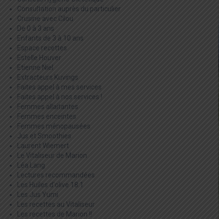
Consultation auprès du particulier
Crusine avec Cilou
De 0 à 3 ans
Enfants de 3 à 10 ans
Espace recettes
Estelle Houver
Etienne Niel
Extracteurs Kuvings
Faites appel à mes services
Faites appel à nos services !
Femmes allaitantes
Femmes enceintes
Femmes ménopausées
Jus et Smoothies
Laurent Wiemert
Le Vitaliseur de Marion
Léa Lang
Lectures recommandées
Les Huiles d'olive 18:1
Les Jus Yumi
Les recettes au Vitaliseur
Les recettes de Marion !!