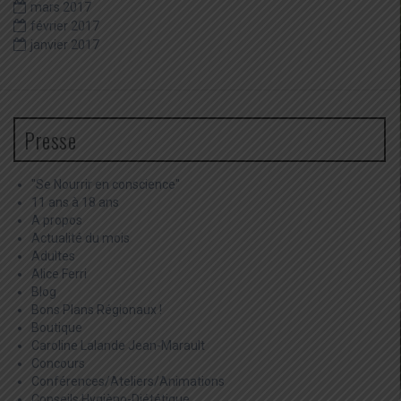
mars 2017
février 2017
janvier 2017
Presse
"Se Nourrir en conscience"
11 ans à 18 ans
A propos
Actualité du mois
Adultes
Alice Ferri
Blog
Bons Plans Régionaux !
Boutique
Caroline Lalande Jean-Marault
Concours
Conférences/Ateliers/Animations
Conseils Hygièno-Diététique