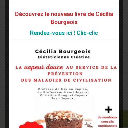
Nom
*
Découvrez le nouveau livre de Cécilia
Bourgeois
E-mail
*
Rendez-vous ici ! Clic-clic
Site web
Notify me of followup comments via e-mail. You can
also
subscribe
without commenting.