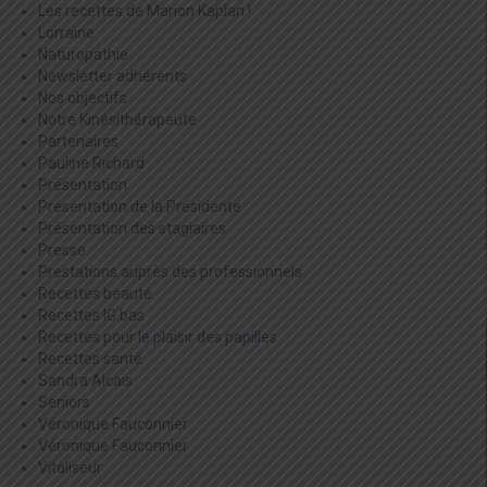
Les recettes de Marion Kaplan !
Lorraine
Naturopathie
Newsletter adhérents
Nos objectifs
Notre Kinésithérapeute
Partenaires
Pauline Richard
Présentation
Présentation de la Présidente
Présentation des stagiaires
Presse
Prestations auprès des professionnels
Recettes beauté
Recettes IG bas
Recettes pour le plaisir des papilles
Recettes santé
Sandra Alcais
Seniors
Véronique Fauconnier
Véronique Fauconnier
Vitaliseur