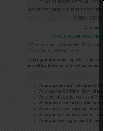
En vous inscrivant au programme
via
reverser une commission en tant que part
vous remercier, Cilou 
Cliquez ici pour décou
Ici, vous pouvez découvrir Cilou en vidéo
Le Programme de formation CRUsine Académie est un pr
facilement et délicieusement.
Ce programme vous apportera une véritable aisance po
permettront d’améliorer globalement votre santé et vot
Cadeaux d
Vous accédez à un site privé 24 heures sur 24 et 
Vous saurez CRUsiner, déshydrater, fermenter, réal
Vous bénéficiez de recettes téléchargeables en PD
Vous avez un accès à vie au programme et au f
Vous aurez accès aux bonus « Les produits laiti
Vous pourrez poser des questions directement
Vous pourrez régler par CB, par virement , par 