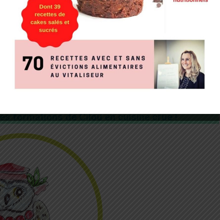
es les connaissances nécessaires pour passer à l’action sans
 dès votre inscription et Cilou répondra aux éventuelles questions
ions
(attention les inscriptions accompagnées de ces bonus ouvrent
—–
es formations de Cilou en cuisine crue !