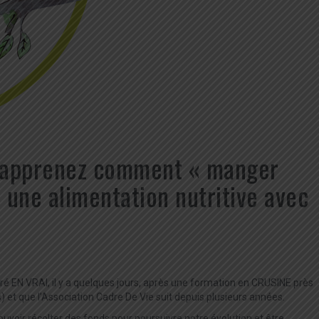
t apprenez comment « manger
r une alimentation nutritive avec
tré EN VRAI, il y a quelques jours, après une formation en CRUSINE près
s) et que l’Association Cadre De Vie suit depuis plusieurs années.
ouvoir récolter des fonds pour poursuivre notre évolution et être