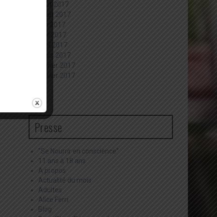
août 2017
juillet 2017
juin 2017
mai 2017
avril 2017
mars 2017
février 2017
janvier 2017
Presse
"Se Nourrir en conscience"
11 ans à 18 ans
A propos
Actualité du mois
Adultes
Alice Ferri
Blog