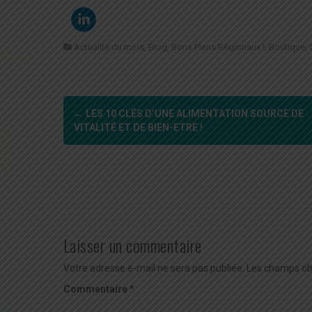
Actualité du mois
,
Blog
,
Bons Plans Régionaux !
,
Boutique
,
Navigation
←
LES 10 CLÉS D’UNE ALIMENTATION SOURCE DE
d'article
VITALITÉ ET DE BIEN-ETRE !
Laisser un commentaire
Votre adresse e-mail ne sera pas publiée.
Les champs obl
Commentaire
*