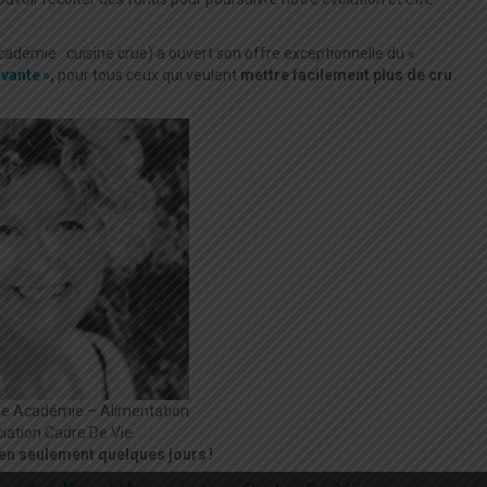
cadémie : cuisine crue) a ouvert son offre exceptionnelle du «
vante »,
pour tous ceux qui veulent
mettre facilement plus de cru
ine Académie – Alimentation
iation Cadre De Vie
en seulement quelques jours !