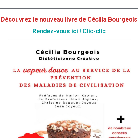
 notre lien
, L’Association Cadre De Vie se verra
enaire (vive le marketing transparent !;) ) et pour
vous a concocté un petit Bonus !
Découvrez le nouveau livre de Cécilia Bourgeois
vrir le Programme CRUsine Académie.
Rendez-vous ici ! Clic-clic
et pour votre commande suivez le lien juste au dessus
ogramme de formation complet pour réaliser vos recettes crues
ur manipuler les ingrédients et retrouver des textures qui vous
re vitalité avec des recettes à succès !
e la part de Cilou :
7 jours sur 7.
iser des desserts pour tous les jours de la semaine.
F et du descriptif des ingrédients sous chaque vidéo.
orum de la communauté !
ers végétaux » + « Le menu dégustation »
 sous chaque vidéo.
chèque et même en 3 fois si cela vous arrange.
—-