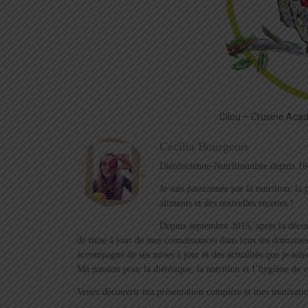
Cilou – Crusine Aca
Cécilia Bourgeois
Diététicienne-Nutritionniste depuis 16
Je suis passionnée par la nutrition, l
aliments et des nouvelles recettes !
Depuis septembre 2015, après la décou
de mise à jour de mes connaissances dans tous ses domaines
accompagné de ses mises à jour et des actualités que je sél
Ma passion pour la diététique, la nutrition et l’hygiène de 
Venez découvrir ma présentation complète et mes motivation