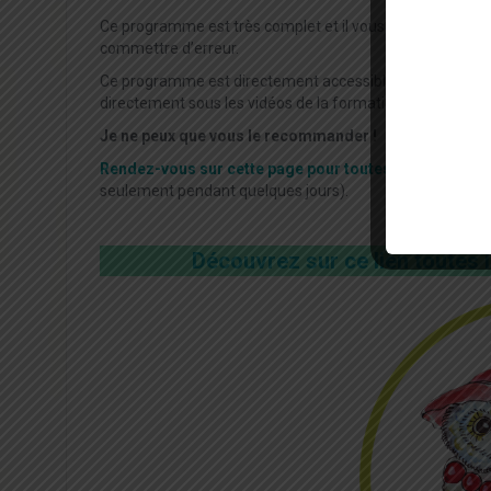
Ce programme est très complet et il vous apportera tout
commettre d’erreur.
Ce programme est directement accessible dans sa totalité
directement sous les vidéos de la formation.
Je ne peux que vous le recommander !
Rendez-vous sur cette page pour toutes les informat
seulement pendant quelques jours).
Découvrez sur ce lien toutes l