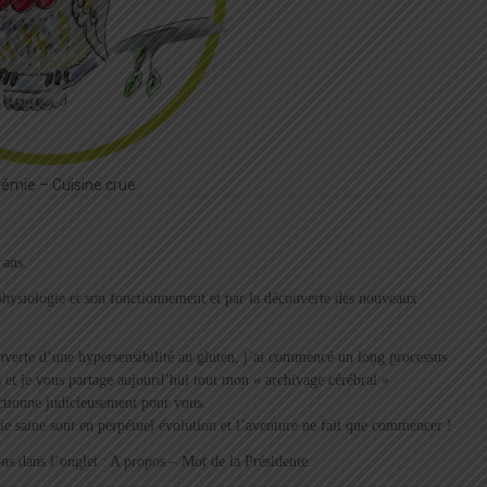
démie – Cuisine crue
 ans.
a physiologie et son fonctionnement et par la découverte des nouveaux
verte d’une hypersensibilité au gluten, j’ai commencé un long processus
 et je vous partage aujourd’hui tout mon « archivage cérébral »
ectionne judicieusement pour vous.
vie saine sont en perpétuel évolution et l’aventure ne fait que commencer !
s dans l’onglet : A propos – Mot de la Présidente.