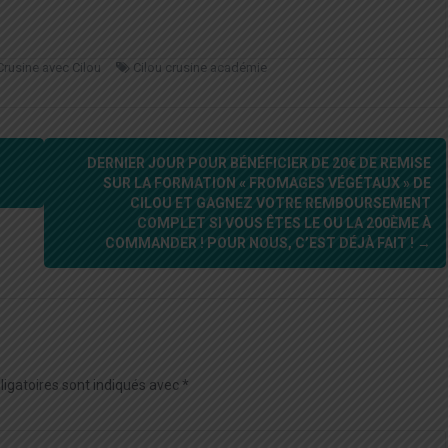
Crusine avec Cilou
Cilou crusine académie
DERNIER JOUR POUR BÉNÉFICIER DE 20€ DE REMISE
SUR LA FORMATION « FROMAGES VÉGÉTAUX » DE
CILOU ET GAGNEZ VOTRE REMBOURSEMENT
COMPLET SI VOUS ÊTES LE OU LA 200ÈME À
COMMANDER ! POUR NOUS, C’EST DÉJÀ FAIT !
→
igatoires sont indiqués avec
*