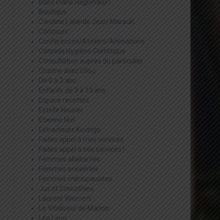
Bons Plans Régionaux !
Boutique
Caroline Lalande Jean-Marault
Concours
Conférences/Ateliers/Animations
Conseils Hygièno-Diététique
Consultation auprès du particulier
Crusine avec Cilou
De 0 à 3 ans
Enfants de 3 à 10 ans
Espace recettes
Estelle Houver
Etienne Niel
Extracteurs Kuvings
Faites appel à mes services
Faites appel à nos services !
Femmes allaitantes
Femmes enceintes
Femmes ménopausées
Jus et Smoothies
Laurent Wiemert
Le Vitaliseur de Marion
Léa Lang