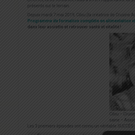
présents sur le terrain.
Depuis mardi 7 mai 2019, Cilou (la créatrice de Crusine A
Programme de formation complète en alimentation vi
dans leur assiette et retrouver santé et vitalité !
Cilou – Crus
saine – Assoc
Les 3 premiers épisodes ont connu un véritable SUCCÈS