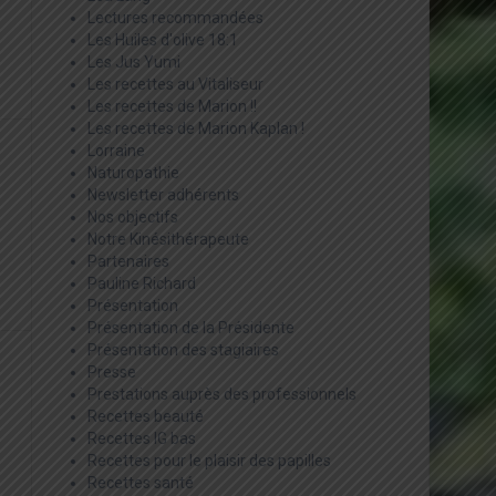
Lectures recommandées
Les Huiles d'olive 18:1
Les Jus Yumi
Les recettes au Vitaliseur
Les recettes de Marion !!
Les recettes de Marion Kaplan !
Lorraine
Naturopathie
Newsletter adhérents
Nos objectifs
Notre Kinésithérapeute
Partenaires
Pauline Richard
Présentation
Présentation de la Présidente
Présentation des stagiaires
Presse
Prestations auprès des professionnels
Recettes beauté
Recettes IG bas
Recettes pour le plaisir des papilles
Recettes santé