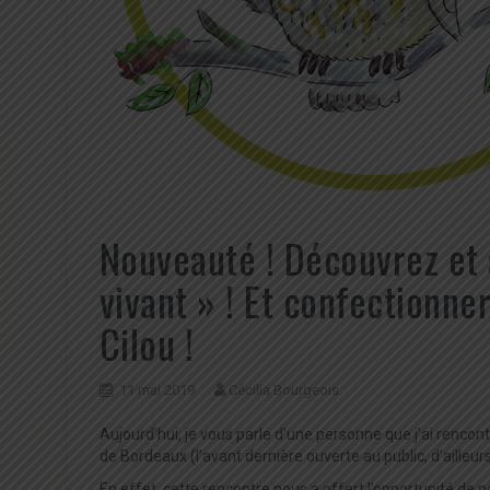
Nouveauté ! Découvrez e
vivant » ! Et confectionne
Cilou !
11 mai 2019
Cécilia Bourgeois
Aujourd’hui, je vous parle d’une personne que j’ai rencon
de Bordeaux (l’avant dernière ouverte au public, d’ailleur
En effet, cette rencontre nous a offert l’opportunité de p