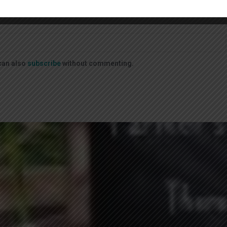
can also
subscribe
without commenting.