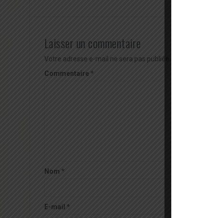
Laisser un commentaire
Votre adresse e-mail ne sera pas publiée.
Les champs obl
Commentaire
*
Nom
*
E-mail
*