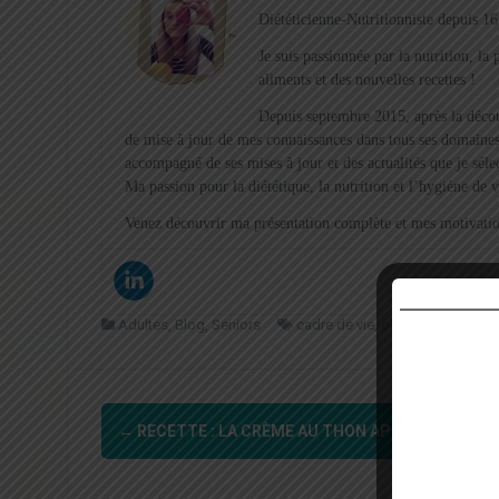
Diététicienne-Nutritionniste depuis 16
Je suis passionnée par la nutrition, l
aliments et des nouvelles recettes !
Depuis septembre 2015, après la décou
de mise à jour de mes connaissances dans tous ses domaines
accompagné de ses mises à jour et des actualités que je sél
Ma passion pour la diététique, la nutrition et l’hygiène de 
Venez découvrir ma présentation complète et mes motivation
Adultes
,
Blog
,
Seniors
cadre de vie
,
obésité
Navigation
←
RECETTE : LA CRÈME AU THON APÉRITIVE
d'article