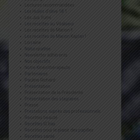
Lectures recommandées
Les Huiles d'olive 18:1
Les Jus Yumi
Les recettes au Vitaliseur
Les recettes de Marion !!
Les recettes de Marion Kaplan !
Lorraine
Naturopathie
Newsletter adhérents
Nos objectifs
Notre Kinésithérapeute
Partenaires
Pauline Richard
Présentation
Présentation de la Présidente
Présentation des stagiaires
Presse
Prestations auprès des professionnels
Recettes beauté
Recettes IG bas
Recettes pour le plaisir des papilles
Recettes santé