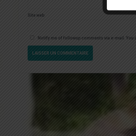
Site web
Notify me of followup comments via e-mail. You 