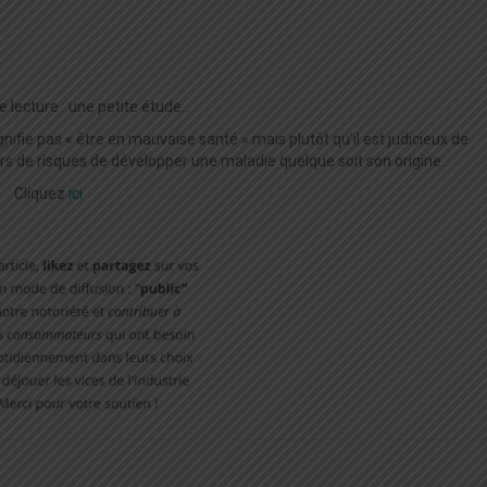
e lecture : une petite étude…
gnifie pas « être en mauvaise santé » mais plutôt qu’il est judicieux de
urs de risques de développer une maladie quelque soit son origine..
Cliquez
ici