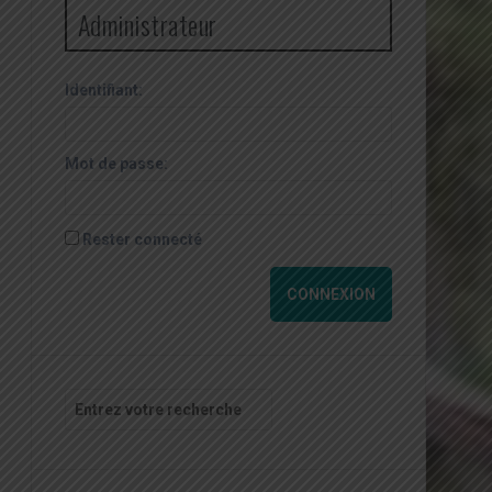
Administrateur
Identifiant:
Mot de passe:
Rester connecté
CONNEXION
Recherche
pour
: