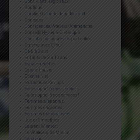
Bons Plans Régionaux !
Boutique
Caroline Lalande Jean-Marault
Concours
Conférences/Ateliers/Animations
Conseils Hygièno-Diététique
Consultation auprès du particulier
Crusine avec Cilou
De 0 à 3 ans
Enfants de 3 à 10 ans
Espace recettes
Estelle Houver
Etienne Niel
Extracteurs Kuvings
Faites appel à mes services
Faites appel à nos services !
Femmes allaitantes
Femmes enceintes
Femmes ménopausées
Jus et Smoothies
Laurent Wiemert
Le Vitaliseur de Marion
Léa Lang