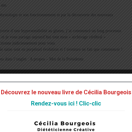
 ans.
a physiologie et son fonctionnement et par la découverte des nouveaux
verte d’une hypersensibilité au gluten, j’ai commencé un long processus
 et je vous partage aujourd’hui tout mon « archivage cérébral »
ectionne judicieusement pour vous.
vie saine sont en perpétuel évolution et l’aventure ne fait que commencer !
s dans l’onglet : A propos – Mot de la Présidente.
Découvrez le nouveau livre de Cécilia Bourgeois
Rendez-vous ici ! Clic-clic
UN CADRE DE VIE SAIN PASSE AUSSI PAR LA
FABRICATION-MAISON DE JEUX NON TOXIQUES POUR
LES BAMBINS !
→