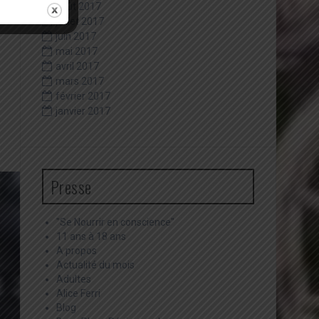
août 2017
juillet 2017
juin 2017
mai 2017
avril 2017
mars 2017
février 2017
janvier 2017
Presse
"Se Nourrir en conscience"
11 ans à 18 ans
A propos
Actualité du mois
Adultes
Alice Ferri
Blog