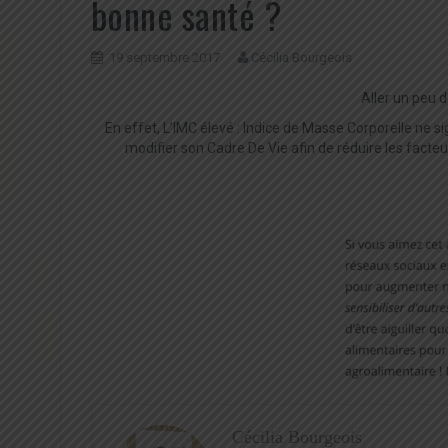
bonne santé ?
19 septembre 2017
Cécilia Bourgeois
Aller un peu d
En effet, L’IMC élevé : Indice de Masse Corporelle ne si
modifier son Cadre De Vie afin de réduire les facte
Cécilia Bourgeois