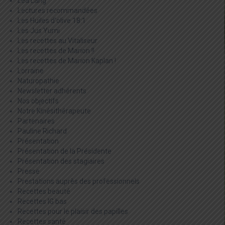
Léa Lang
Lectures recommandées
Les Huiles d'olive 18:1
Les Jus Yumi
Les recettes au Vitaliseur
Les recettes de Marion !!
Les recettes de Marion Kaplan !
Lorraine
Naturopathie
Newsletter adhérents
Nos objectifs
Notre Kinésithérapeute
Partenaires
Pauline Richard
Présentation
Présentation de la Présidente
Présentation des stagiaires
Presse
Prestations auprès des professionnels
Recettes beauté
Recettes IG bas
Recettes pour le plaisir des papilles
Recettes santé