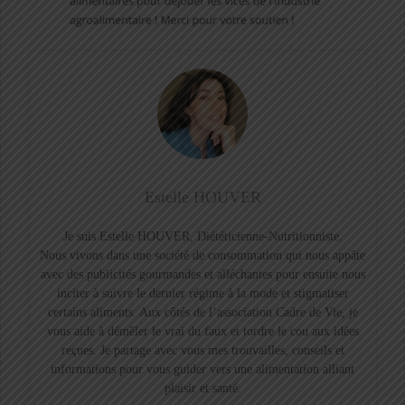
Estelle HOUVER
Je suis Estelle HOUVER, Diététicienne-Nutritionniste.
Nous vivons dans une société de consommation qui nous appâte
avec des publicités gourmandes et alléchantes pour ensuite nous
inciter à suivre le dernier régime à la mode et stigmatiser
certains aliments. Aux côtés de l’association Cadre de Vie, je
vous aide à démêler le vrai du faux et tordre le cou aux idées
reçues. Je partage avec vous mes trouvailles, conseils et
informations pour vous guider vers une alimentation alliant
plaisir et santé.