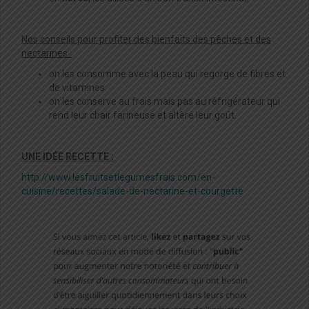
Nos conseils pour profiter des bienfaits des pêches et des
nectarines :
on les consomme avec la peau qui regorge de fibres et
de vitamines
on les conserve au frais mais pas au réfrigérateur qui
rend leur chair farineuse et altère leur goût.
UNE IDÉE RECETTE :
http://www.lesfruitsetlegumesfrais.com/en-
cuisine/recettes/salade-de-nectarine-et-courgette