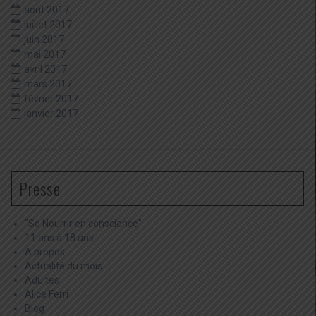
août 2017
juillet 2017
juin 2017
mai 2017
avril 2017
mars 2017
février 2017
janvier 2017
Presse
"Se Nourrir en conscience"
11 ans à 18 ans
A propos
Actualité du mois
Adultes
Alice Ferri
Blog