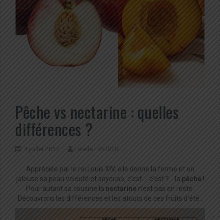
Pêche vs nectarine : quelles
différences ?
4 juillet 2017
Estelle HOUVER
Appréciée par le roi Louis XIV, elle donne la forme et on
jalouse sa peau velouté et soyeuse, c’est … c’est ? …la
pêche
!
Pour autant sa cousine la
nectarine
n’est pas en reste.
Découvrons les différences et les atouts de ces fruits d’été :