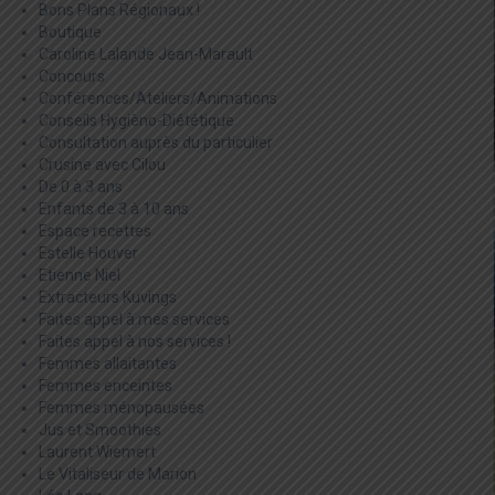
Bons Plans Régionaux !
Boutique
Caroline Lalande Jean-Marault
Concours
Conférences/Ateliers/Animations
Conseils Hygièno-Diététique
Consultation auprès du particulier
Crusine avec Cilou
De 0 à 3 ans
Enfants de 3 à 10 ans
Espace recettes
Estelle Houver
Etienne Niel
Extracteurs Kuvings
Faites appel à mes services
Faites appel à nos services !
Femmes allaitantes
Femmes enceintes
Femmes ménopausées
Jus et Smoothies
Laurent Wiemert
Le Vitaliseur de Marion