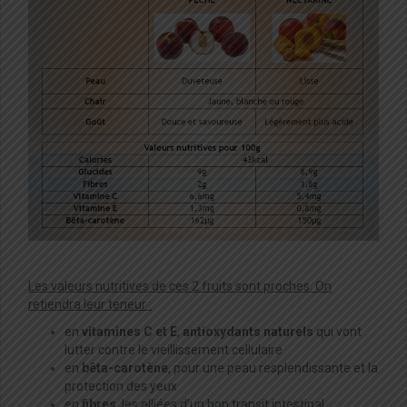
Les valeurs nutritives de ces 2 fruits sont proches. On
retiendra leur teneur :
en
vitamines C et E
,
antioxydants naturels
qui vont
lutter contre le vieillissement cellulaire
en
bêta-carotène
, pour une peau resplendissante et la
protection des yeux
en
fibres
, les alliées d’un bon transit intestinal