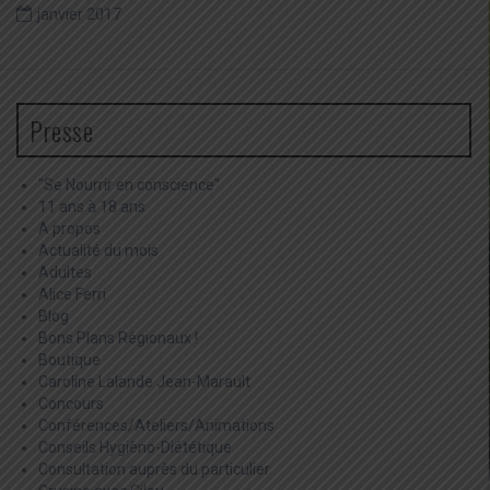
janvier 2017
Presse
"Se Nourrir en conscience"
11 ans à 18 ans
A propos
Actualité du mois
Adultes
Alice Ferri
Blog
Bons Plans Régionaux !
Boutique
Caroline Lalande Jean-Marault
Concours
Conférences/Ateliers/Animations
Conseils Hygièno-Diététique
Consultation auprès du particulier