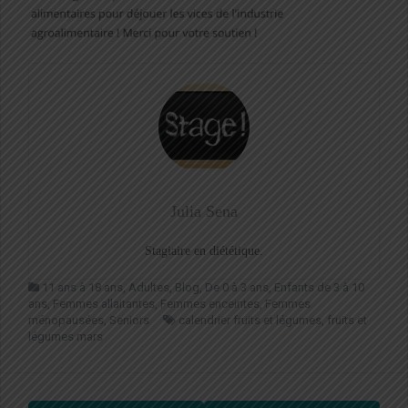
Julia Sena
Stagiaire en diététique.
11 ans à 18 ans
,
Adultes
,
Blog
,
De 0 à 3 ans
,
Enfants de 3 à 10
ans
,
Femmes allaitantes
,
Femmes enceintes
,
Femmes
ménopausées
,
Seniors
calendrier fruits et légumes
,
fruits et
légumes mars