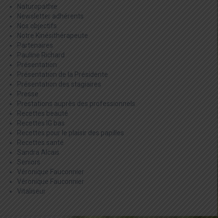
Naturopathie
Newsletter adhérents
Nos objectifs
Notre Kinésithérapeute
Partenaires
Pauline Richard
Présentation
Présentation de la Présidente
Présentation des stagiaires
Presse
Prestations auprès des professionnels
Recettes beauté
Recettes IG bas
Recettes pour le plaisir des papilles
Recettes santé
Sandra Alcais
Seniors
Véronique Fauconnier
Véronique Fauconnier
Vitaliseur