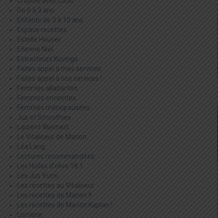
Crusine avec Cilou
De 0 à 3 ans
Enfants de 3 à 10 ans
Espace recettes
Estelle Houver
Etienne Niel
Extracteurs Kuvings
Faites appel à mes services
Faites appel à nos services !
Femmes allaitantes
Femmes enceintes
Femmes ménopausées
Jus et Smoothies
Laurent Wiemert
Le Vitaliseur de Marion
Léa Lang
Lectures recommandées
Les Huiles d'olive 18:1
Les Jus Yumi
Les recettes au Vitaliseur
Les recettes de Marion !!
Les recettes de Marion Kaplan !
Lorraine