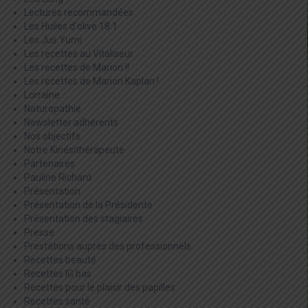
Lectures recommandées
Les Huiles d'olive 18:1
Les Jus Yumi
Les recettes au Vitaliseur
Les recettes de Marion !!
Les recettes de Marion Kaplan !
Lorraine
Naturopathie
Newsletter adhérents
Nos objectifs
Notre Kinésithérapeute
Partenaires
Pauline Richard
Présentation
Présentation de la Présidente
Présentation des stagiaires
Presse
Prestations auprès des professionnels
Recettes beauté
Recettes IG bas
Recettes pour le plaisir des papilles
Recettes santé