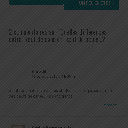
UN PEU EN ÉTÉ !
→
2 commentaires sur “Quelles différences
entre l’œuf de cane et l’œuf de poule…?”
Arno
dit :
13 octobre 2019 à 4 h 06 min
Salut faut juste inverser les photos car moi qui consomme
des oeufs de canes… ils sont blancs!
Répondre
Cécilia Bourgeois
dit :