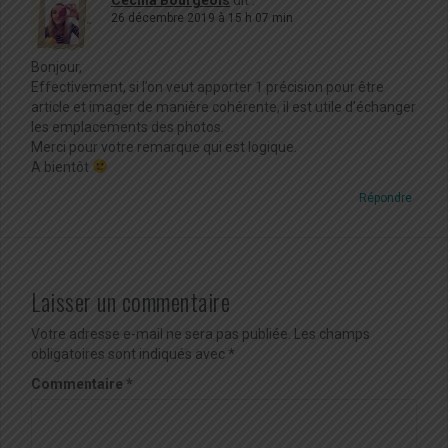
26 décembre 2019 à 15 h 07 min
Bonjour,
Effectivement, si l’on veut apporter 1 précision pour être
article et imager de manière cohérente, il est utile d’échanger
les emplacements des photos.
Merci pour votre remarque qui est logique.
A bientôt
Répondre
Laisser un commentaire
Votre adresse e-mail ne sera pas publiée.
Les champs
obligatoires sont indiqués avec
*
Commentaire
*