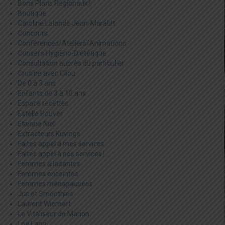
Bons Plans Régionaux !
Boutique
Caroline Lalande Jean-Marault
Concours
Conférences/Ateliers/Animations
Conseils Hygièno-Diététique
Consultation auprès du particulier
Crusine avec Cilou
De 0 à 3 ans
Enfants de 3 à 10 ans
Espace recettes
Estelle Houver
Etienne Niel
Extracteurs Kuvings
Faites appel à mes services
Faites appel à nos services !
Femmes allaitantes
Femmes enceintes
Femmes ménopausées
Jus et Smoothies
Laurent Wiemert
Le Vitaliseur de Marion
Léa Lang