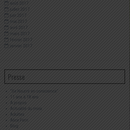
août 2017
juillet 2017
juin 2017
mai 2017
avril 2017
mars 2017
février 2017
janvier 2017
Presse
"Se Nourrir en conscience"
11 ans à 18 ans
A propos
Actualité du mois
Adultes
Alice Ferri
Blog