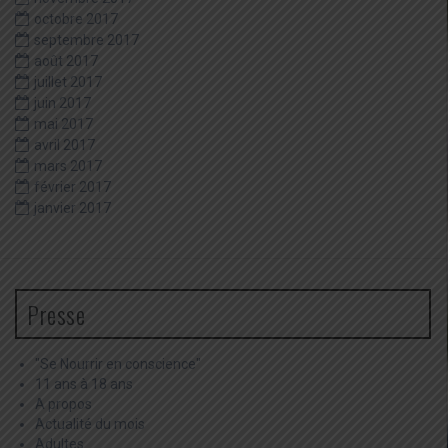
octobre 2017
septembre 2017
août 2017
juillet 2017
juin 2017
mai 2017
avril 2017
mars 2017
février 2017
janvier 2017
Presse
"Se Nourrir en conscience"
11 ans à 18 ans
A propos
Actualité du mois
Adultes