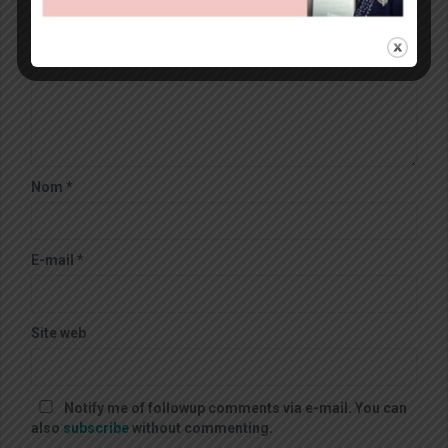
Nom
*
E-mail
*
Site web
Notify me of followup comments via e-mail. You can
also
subscribe
without commenting.