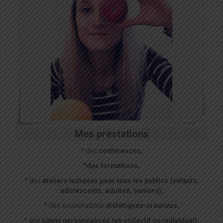
Mes prestations
* des
conférences,
*des formations,
* des
ateliers ludiques pour tous les publics (enfants,
adolescents, adultes, seniors),
* des consultations
diététiques-créatives,
* des
suivis personnalisés (en collectif ou individuel),