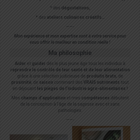
* des
dégustations,
* des
ateliers culinaires créatifs…
——-
Mon expérience et mon expertise sont à votre service pour
vous offrir le meilleur en condition réelle !
Ma philosophie
Aider
et
guider
dès le plus jeune âge tous les individus à
reprendre le contrôle de leur santé et
de leur alimentation
grâce à une sélection judicieuse de
produits bruts
, de
proximité
, de
saison
contenant des
VRAIS nutriments
tout
en déjouant
les pièges de l’industrie agro-alimentaires !
Mes
champs d’application
et mes
compétences
débutent
de la conception à l’âge de la sagesse avec et sans
pathologies.
——-