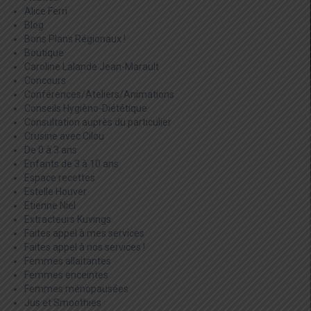
Alice Ferri
Blog
Bons Plans Régionaux !
Boutique
Caroline Lalande Jean-Marault
Concours
Conférences/Ateliers/Animations
Conseils Hygièno-Diététique
Consultation auprès du particulier
Crusine avec Cilou
De 0 à 3 ans
Enfants de 3 à 10 ans
Espace recettes
Estelle Houver
Etienne Niel
Extracteurs Kuvings
Faites appel à mes services
Faites appel à nos services !
Femmes allaitantes
Femmes enceintes
Femmes ménopausées
Jus et Smoothies