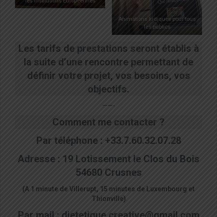
les Institutions Européennes
Animations ludiques pour tous
les publics
Les tarifs de prestations seront établis à
la suite d’une rencontre permettant de
définir votre projet, vos besoins, vos
objectifs.
——-
Comment me contacter ?
Par téléphone : +33.7.60.32.07.28
Adresse : 19 Lotissement le Clos du Bois
54680 Crusnes
(A 1 minute de Villerupt, 15 minutes de Luxembourg et
Thionville)
Par mail : dietetique.creative@gmail.com