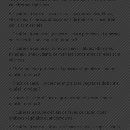
car elles sont séchées.
– 1 cuillère à café de raisins secs = sucres simples, fibres,
vitamines, minéraux, antioxydants de manière concentrée
car ils sont séchés
– 1 cuillère à soupe de graines de chia = protéines et graisses
végétales de bonne qualité : oméga 3
– 1 cuillère à soupe de mûres séchées = fibres, vitamines,
minéraux, antioxydants de manière concentrée car elles sont
séchées.
– 15 Amandes = protéines et graisses végétales de bonne
qualité : oméga 3.
– 3 noix de cajou = protéines et graisses végétales de bonne
qualité : oméga 3.
– 5 noisettes = protéines et graisses végétales de bonne
qualité : oméga 3.
– 1 cuillères à soupe d’éclats de fèves de cacao crues =
graisses végétales et antioxydants.
– 1 cuillère à café de physalis séchés = sucres simples, fibres,