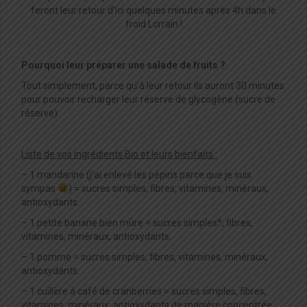
feront leur retour d’ici quelques minutes après 4h dans le
froid Lorrain !
Pourquoi leur préparer une salade de fruits ?
Tout simplement, parce qu’à leur retour ils auront 30 minutes
pour pouvoir recharger leur réserve de glycogène (sucre de
réserve).
Liste de vos ingrédients Bio et leurs bienfaits :
– 1 mandarine (j’ai enlevé les pépins parce que je suis
sympas
) = sucres simples, fibres, vitamines, minéraux,
antioxydants.
– 1 petite banane bien mûre = sucres simples*, fibres,
vitamines, minéraux, antioxydants.
– 1 pomme = sucres simples, fibres, vitamines, minéraux,
antioxydants.
– 1 cuillère à café de cranberries = sucres simples, fibres,
vitamines, minéraux, antioxydants de manière concentrée