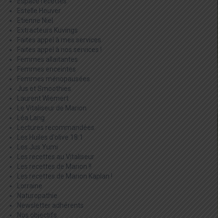
Espace recettes
Estelle Houver
Etienne Niel
Extracteurs Kuvings
Faites appel à mes services
Faites appel à nos services !
Femmes allaitantes
Femmes enceintes
Femmes ménopausées
Jus et Smoothies
Laurent Wiemert
Le Vitaliseur de Marion
Léa Lang
Lectures recommandées
Les Huiles d'olive 18:1
Les Jus Yumi
Les recettes au Vitaliseur
Les recettes de Marion !!
Les recettes de Marion Kaplan !
Lorraine
Naturopathie
Newsletter adhérents
Nos objectifs