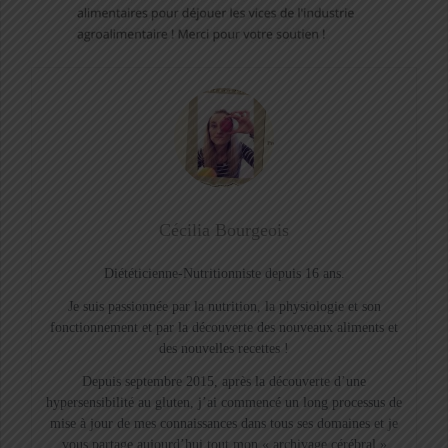
Cécilia Bourgeois
Diététicienne-Nutritionniste depuis 16 ans.
Je suis passionnée par la nutrition, la physiologie et son
fonctionnement et par la découverte des nouveaux aliments et
des nouvelles recettes !
Depuis septembre 2015, après la découverte d’une
hypersensibilité au gluten, j’ai commencé un long processus de
mise à jour de mes connaissances dans tous ses domaines et je
vous partage aujourd’hui tout mon « archivage cérébral »