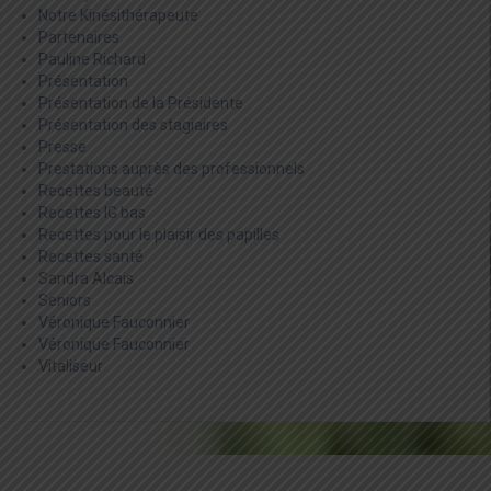
Notre Kinésithérapeute
Partenaires
Pauline Richard
Présentation
Présentation de la Présidente
Présentation des stagiaires
Presse
Prestations auprès des professionnels
Recettes beauté
Recettes IG bas
Recettes pour le plaisir des papilles
Recettes santé
Sandra Alcais
Seniors
Véronique Fauconnier
Véronique Fauconnier
Vitaliseur