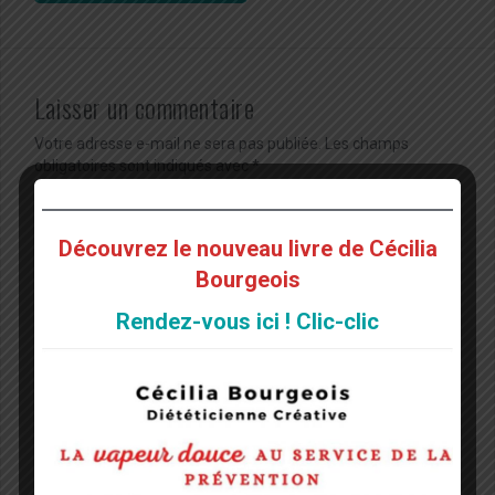
Laisser un commentaire
Votre adresse e-mail ne sera pas publiée.
Les champs
obligatoires sont indiqués avec
*
Commentaire
*
Découvrez le nouveau livre de Cécilia
Bourgeois
Rendez-vous ici ! Clic-clic
Nom
*