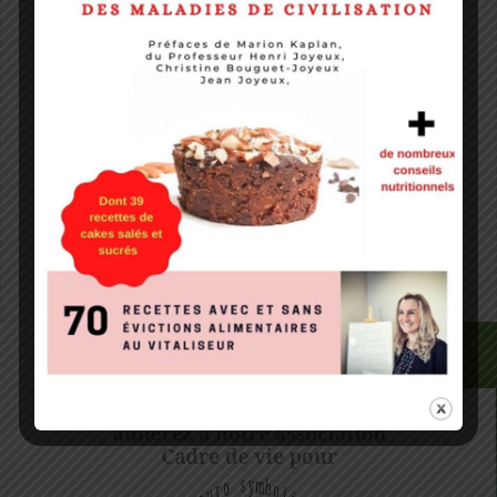
E-mail
*
Site web
Notify me of followup comments via e-mail. You can
also
subscribe
without commenting.