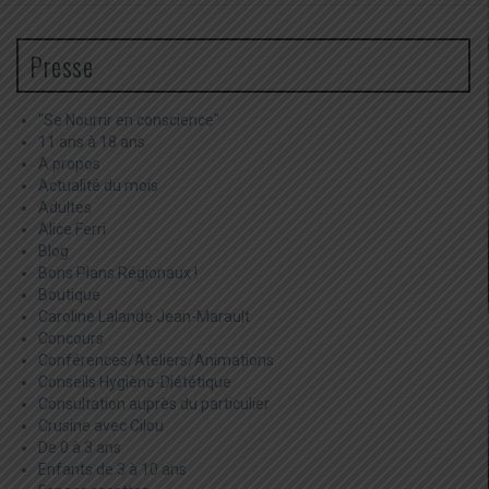
Presse
"Se Nourrir en conscience"
11 ans à 18 ans
A propos
Actualité du mois
Adultes
Alice Ferri
Blog
Bons Plans Régionaux !
Boutique
Caroline Lalande Jean-Marault
Concours
Conférences/Ateliers/Animations
Conseils Hygièno-Diététique
Consultation auprès du particulier
Crusine avec Cilou
De 0 à 3 ans
Enfants de 3 à 10 ans