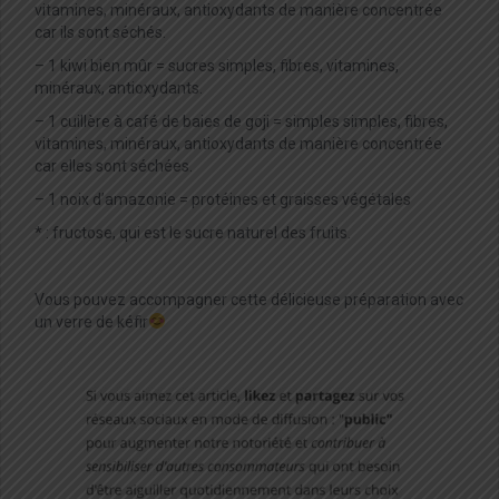
vitamines, minéraux, antioxydants de manière concentrée
car ils sont séchés.
– 1 kiwi bien mûr = sucres simples, fibres, vitamines,
minéraux, antioxydants.
– 1 cuillère à café de baies de goji = simples simples, fibres,
vitamines, minéraux, antioxydants de manière concentrée
car elles sont séchées.
– 1 noix d’amazonie = protéines et graisses végétales
* : fructose, qui est le sucre naturel des fruits.
Vous pouvez accompagner cette délicieuse préparation avec
un verre de kéfir