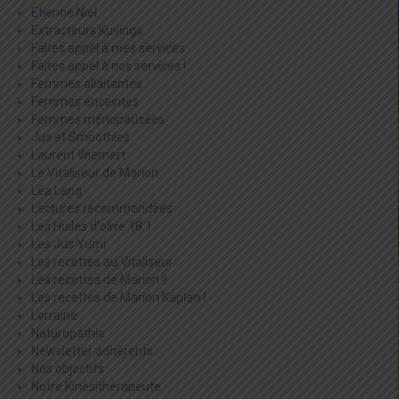
Etienne Niel
Extracteurs Kuvings
Faites appel à mes services
Faites appel à nos services !
Femmes allaitantes
Femmes enceintes
Femmes ménopausées
Jus et Smoothies
Laurent Wiemert
Le Vitaliseur de Marion
Léa Lang
Lectures recommandées
Les Huiles d'olive 18:1
Les Jus Yumi
Les recettes au Vitaliseur
Les recettes de Marion !!
Les recettes de Marion Kaplan !
Lorraine
Naturopathie
Newsletter adhérents
Nos objectifs
Notre Kinésithérapeute