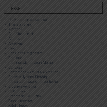
Presse
"Se Nourrir en conscience"
11 ans à 18 ans
A propos
Actualité du mois
Adultes
Alice Ferri
Blog
Bons Plans Régionaux !
Boutique
Caroline Lalande Jean-Marault
Concours
Conférences/Ateliers/Animations
Conseils Hygièno-Diététique
Consultation auprès du particulier
Crusine avec Cilou
De 0 à 3 ans
Enfants de 3 à 10 ans
Espace recettes
Estelle Houver