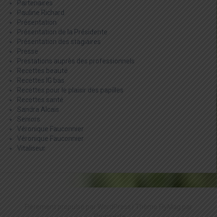
Partenaires
Pauline Richard
Présentation
Présentation de la Présidente
Présentation des stagiaires
Presse
Prestations auprès des professionnels
Recettes beauté
Recettes IG bas
Recettes pour le plaisir des papilles
Recettes santé
Sandra Alcais
Seniors
Véronique Fauconnier
Véronique Fauconnier
Vitaliseur
Fièrement propulsé par WordPress
|
Thème
FlyMag
par
Themeisle