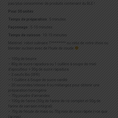
pas/plus consommer de produits contenant du BLE !
Pour 30 unités
Temps de préparation
: 5 minutes
Façonnage :
5-10 minutes
Temps de cuisson
: 10-15 minutes
Matériel : robot culinaire T******** ou celui de votre choix ou
blender ou bien avec de l’huile de coude
– 100g de beurre
– 80g de sucre rapadura ou 1 cuillère à soupe de miel
d’apiculteur + 30g de sucre rapadura
– 2 oeufs Bio (0FR)
– 1 Cuillère à Soupe de sucre vanillé
– 20 secondes/vitesse 4 ou mélangez pour obtenir une
préparation homogène
– 70g poudre d’amandes
– 100g de farine (50g de farine de riz complet et 50g de
farine de sarrasin intégral)
– 70g de fécule de maïs ou 70g noix de coco râpée (=ce que
j’ai mis)