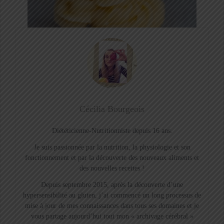
Cécilia Bourgeois
Diététicienne-Nutritionniste depuis 16 ans.
Je suis passionnée par la nutrition, la physiologie et son
fonctionnement et par la découverte des nouveaux aliments et
des nouvelles recettes !
Depuis septembre 2015, après la découverte d’une
hypersensibilité au gluten, j’ai commencé un long processus de
mise à jour de mes connaissances dans tous ses domaines et je
vous partage aujourd’hui tout mon « archivage cérébral »