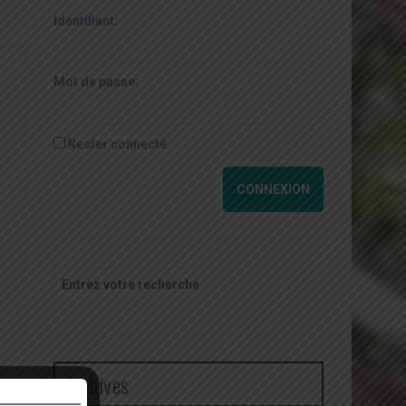
Identifiant:
Mot de passe:
Rester connecté
CONNEXION
Recherche
pour
:
Archives