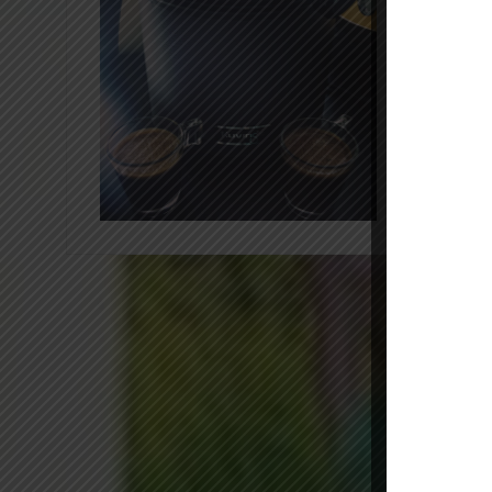
11 septe
Jus foncé, f
11 ans à 1
et Smoothie