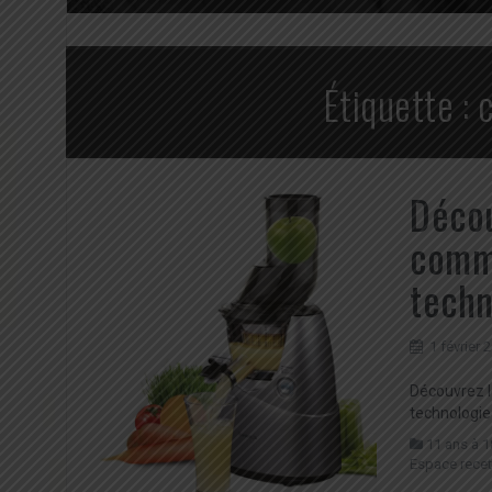
Étiquette :
Décou
comme
techn
1 février 
Découvrez l
technologie
11 ans à 1
Espace recet