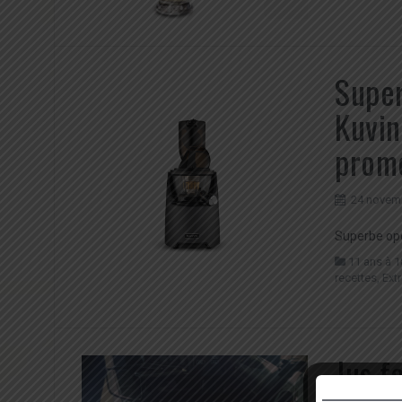
Super
Kuvin
prom
24 novem
Superbe opé
11 ans à 1
recettes
,
Ext
Jus f