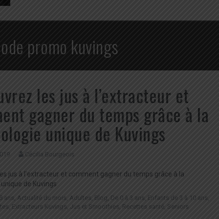
code promo kuvings
vrez les jus à l’extracteur et
nt gagner du temps grâce à la
ologie unique de Kuvings
2019
Cécilia Bourgeois
es jus à l’extracteur et comment gagner du temps grâce à la
 unique de Kuvings
8 ans
,
Actualité du mois
,
Adultes
,
Blog
,
De 0 à 3 ans
,
Enfants de 3 à 10 ans
,
tes
,
Extracteurs Kuvings
,
Jus et Smoothies
,
Recettes santé
,
Seniors