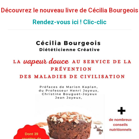
mbre 2018
Cécilia Bourgeois
Découvrez le nouveau livre de Cécilia Bourgeois
oncé, foncé !
Rendez-vous ici ! Clic-clic
8 ans
,
Adultes
,
Blog
,
De 0 à 3 ans
,
Enfants de 3 à 10 ans
,
Espace recettes
,
Jus
s
,
Naturopathie
,
Recettes santé
,
Seniors