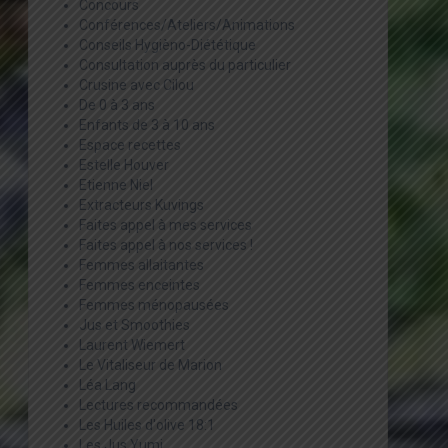
Concours
Conférences/Ateliers/Animations
Conseils Hygièno-Diététique
Consultation auprès du particulier
Crusine avec Cilou
De 0 à 3 ans
Enfants de 3 à 10 ans
Espace recettes
Estelle Houver
Etienne Niel
Extracteurs Kuvings
Faites appel à mes services
Faites appel à nos services !
Femmes allaitantes
Femmes enceintes
Femmes ménopausées
Jus et Smoothies
Laurent Wiemert
Le Vitaliseur de Marion
Léa Lang
Lectures recommandées
Les Huiles d'olive 18:1
Les Jus Yumi