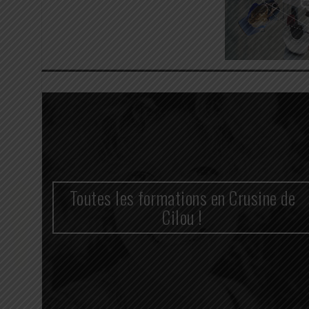
n
Toutes les formations en Crusine de
cace
Cilou !