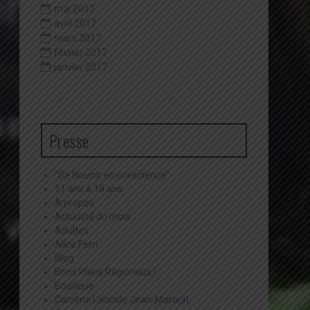
mai 2017
avril 2017
mars 2017
février 2017
janvier 2017
Presse
"Se Nourrir en conscience"
11 ans à 18 ans
A propos
Actualité du mois
Adultes
Alice Ferri
Blog
Bons Plans Régionaux !
Boutique
Caroline Lalande Jean-Marault