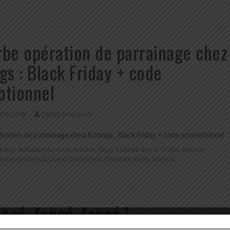
be opération de parrainage chez
gs : Black Friday + code
otionnel
bre 2018
Cécilia Bourgeois
ration de parrainage chez Kuvings : Black Friday + code promotionnel
8 ans
,
Actualité du mois
,
Adultes
,
Blog
,
Enfants de 3 à 10 ans
,
Espace
racteurs Kuvings
,
Jus et Smoothies
,
Recettes santé
,
Seniors
oncé, foncé, foncé !