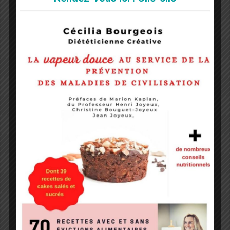
obligatoires sont indiqués avec
*
Commentaire
*
Nom
*
E-mail
*
Site web