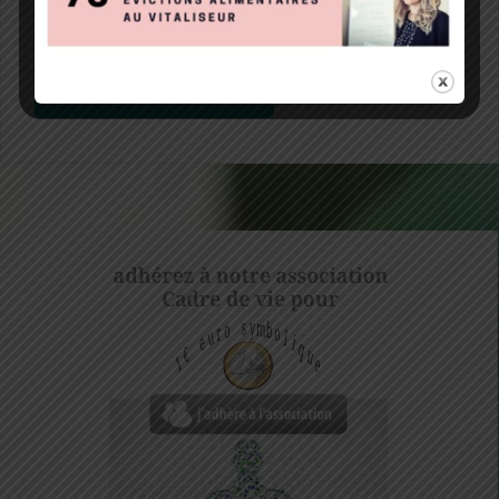
Notify me of followup comments via e-mail. You can
also
subscribe
without commenting.