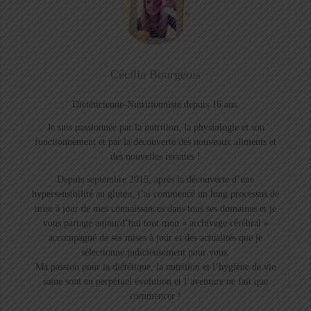
Cécilia Bourgeois
Diététicienne-Nutritionniste depuis 16 ans.
Je suis passionnée par la nutrition, la physiologie et son
fonctionnement et par la découverte des nouveaux aliments et
des nouvelles recettes !
Depuis septembre 2015, après la découverte d’une
hypersensibilité au gluten, j’ai commencé un long processus de
mise à jour de mes connaissances dans tous ses domaines et je
vous partage aujourd’hui tout mon « archivage cérébral »
accompagné de ses mises à jour et des actualités que je
sélectionne judicieusement pour vous.
Ma passion pour la diététique, la nutrition et l’hygiène de vie
saine sont en perpétuel évolution et l’aventure ne fait que
commencer !