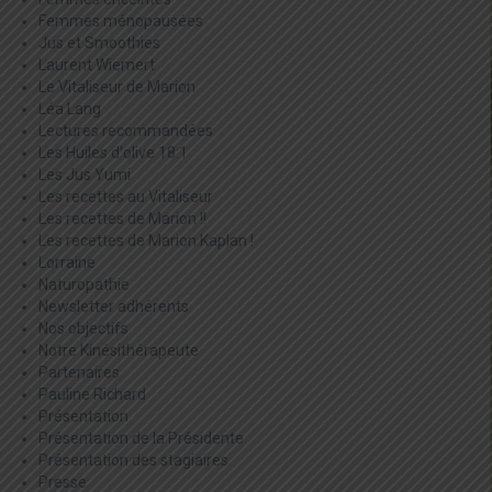
Femmes ménopausées
Jus et Smoothies
Laurent Wiemert
Le Vitaliseur de Marion
Léa Lang
Lectures recommandées
Les Huiles d'olive 18:1
Les Jus Yumi
Les recettes au Vitaliseur
Les recettes de Marion !!
Les recettes de Marion Kaplan !
Lorraine
Naturopathie
Newsletter adhérents
Nos objectifs
Notre Kinésithérapeute
Partenaires
Pauline Richard
Présentation
Présentation de la Présidente
Présentation des stagiaires
Presse