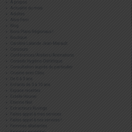
A propos
Actualité du mois
Adultes
Alice Ferri
Blog
Bons Plans Régionaux !
Boutique
Caroline Lalande Jean-Marault
Concours
Conférences/Ateliers/Animations
Conseils Hygièno-Diététique
Consultation auprès du particulier
Crusine avec Cilou
De 0 à 3 ans
Enfants de 3 à 10 ans
Espace recettes
Estelle Houver
Etienne Niel
Extracteurs Kuvings
Faites appel à mes services
Faites appel à nos services !
Femmes allaitantes
Femmes enceintes