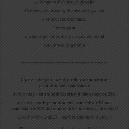
le trongnon d’un pied de brocolis
L’intérieur d’une courgette avec ses graines
des pousses d’épinards
1 demi citron
quelques groseilles et cassis qu’il me restait
curcuma et gingembre
———————————————————————————-
Grâce à notre partenariat,
profitez de notre code
promotionnel : cadredevie
et recevez un
kit smoothie/sorbet d’une valeur de 59€
!
ou bien du
code promotionnel : cadredevie10 pour
bénéficier de 10% de remise
sur le modèle de votre choix !
(J’ai choisis le Evo820 – testé et approuvé : au top ! )