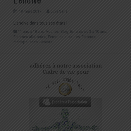
19 mars 2017
Julia Sena
L’endive dans tous ses états !
11 ans à 18 ans
,
Adultes
,
Blog
,
Enfants de 3 à 10 ans
,
Femmes allaitantes
,
Femmes enceintes
,
Femmes
ménopausées
,
Seniors