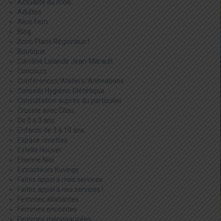
Actualité du mois
Adultes
Alice Ferri
Blog
Bons Plans Régionaux !
Boutique
Caroline Lalande Jean-Marault
Concours
Conférences/Ateliers/Animations
Conseils Hygièno-Diététique
Consultation auprès du particulier
Crusine avec Cilou
De 0 à 3 ans
Enfants de 3 à 10 ans
Espace recettes
Estelle Houver
Etienne Niel
Extracteurs Kuvings
Faites appel à mes services
Faites appel à nos services !
Femmes allaitantes
Femmes enceintes
Femmes ménopausées