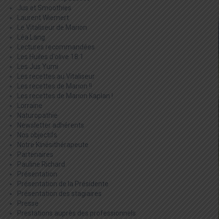
Jus et Smoothies
Laurent Wiemert
Le Vitaliseur de Marion
Léa Lang
Lectures recommandées
Les Huiles d'olive 18:1
Les Jus Yumi
Les recettes au Vitaliseur
Les recettes de Marion !!
Les recettes de Marion Kaplan !
Lorraine
Naturopathie
Newsletter adhérents
Nos objectifs
Notre Kinésithérapeute
Partenaires
Pauline Richard
Présentation
Présentation de la Présidente
Présentation des stagiaires
Presse
Prestations auprès des professionnels